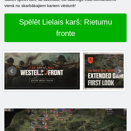
vienā no skarbākajiem kariem vēsturē!
Spēlēt Lielais karš: Rietumu
fronte