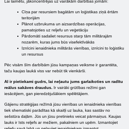
Lai laimētu, jākoncentrējas uz vairākām darbības jomām:
Cīņa par resursiem bagātām un loģistikas ziņā ērtām
teritorijām
Plānot uzbrukuma un aizsardzības operācijas,
pamatojoties uz reljefu un veģetāciju
Pārdomāti sadaliet resursus starp tām militārajām
nozarēm, kuras jums būs visefektīvākās
Iznīcini ienaidnieka militārās vienības, iznīcini to loģistiku
un resursus
Pēc visām šīm darbībām jūsu kampaņas veiksme ir garantēta,
taču kaujas laukā viss var nebūt tik vienkārši.
AI ir pietiekami gudrs, lai neļautu jums garlaikoties un radītu
reālus sakāves draudus.
Ir vairāki grūtības režīmi gan
iesācējiem, gan pieredzējušākiem spēlētājiem.
Gājienu stratēģijas režīmā jūsu vienības un ienaidnieka vienības
tiek shematiski parādītas kā skaitļi uz lauka, kas sastāv no
sešstūra daļām. Jūs un jūsu pretinieks veicat pārmaiņus. Kaujas
lauks ir īsts reljefs ar mežiem, pakalniem un upēm. Izmantojiet
reljefu savā labā un neļaujiet ienaidniekam izmantot