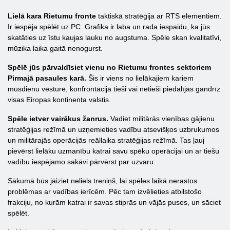
Lielā kara Rietumu fronte
taktiskā stratēģija ar RTS elementiem.
Ir iespēja spēlēt uz PC. Grafika ir laba un rada iespaidu, ka jūs
skatāties uz īstu kaujas lauku no augstuma. Spēle skan kvalitatīvi,
mūzika laika gaitā nenogurst.
Spēlē jūs pārvaldīsiet vienu no Rietumu frontes sektoriem
Pirmajā pasaules karā.
Šis ir viens no lielākajiem kariem
mūsdienu vēsturē, konfrontācijā tieši vai netieši piedalījās gandrīz
visas Eiropas kontinenta valstis.
Spēle ietver vairākus žanrus.
Vadiet militārās vienības gājienu
stratēģijas režīmā un uzņemieties vadību atsevišķos uzbrukumos
un militārajās operācijās reāllaika stratēģijas režīmā. Tas ļauj
pievērst lielāku uzmanību katrai savu spēku operācijai un ar tiešu
vadību iespējamo sakāvi pārvērst par uzvaru.
Sākumā būs jāiziet neliels treniņš, lai spēles laikā nerastos
problēmas ar vadības ierīcēm. Pēc tam izvēlieties atbilstošo
frakciju, no kurām katrai ir savas stiprās un vājās puses, un sāciet
spēlēt.