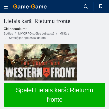
Lielais karš: Rietumu fronte
Citi nosaukumi:
Spēles
MMORPG spēles tiešsaistē
Militārs
Stratēģijas spēles uz datora
Spēlēt Lielais karš: Rietumu
fronte