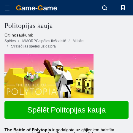
Politopijas kauja
Citi nosaukumi:
Spēles
MMORPG spēles tiešsaistē
Militārs
Stratēģijas spēles uz datora
Spēlēt Politopijas kauja
The Battle of Polytopia
ir godalgota uz gājieniem balstīta