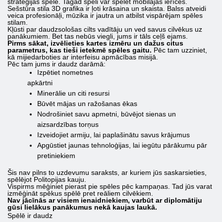
stratēģijas spēle. Tagad spēli var spēlēt mobilajās ierīcēs.
Sešstūra stila 3D grafika ir ļoti krāsaina un skaista. Balss atveidi
veica profesionāļi, mūzika ir jautra un atbilst vispārējam spēles
stilam.
Kļūsti par daudzsološas cilts vadītāju un ved savus cilvēkus uz
panākumiem. Bet tas nebūs viegli, jums ir tāls ceļš ejams.
Pirms sākat, izvēlieties kartes izmēru un dažus citus
parametrus, kas tieši ietekmē spēles gaitu.
Pēc tam uzziniet,
kā mijiedarboties ar interfeisu apmācības misijā.
Pēc tam jums ir daudz darāmā:
Izpētiet nometnes
apkārtni
Minerālie un citi resursi
Būvēt mājas un ražošanas ēkas
Nodrošiniet savu apmetni, būvējot sienas un
aizsardzības torņus
Izveidojiet armiju, lai paplašinātu savus krājumus
Apgūstiet jaunas tehnoloģijas, lai iegūtu pārākumu pār
pretiniekiem
Šis nav pilns to uzdevumu saraksts, ar kuriem jūs saskarsieties,
spēlējot Politopijas kauju.
Vispirms mēģiniet pierast pie spēles pēc kampaņas. Tad jūs varat
izmēģināt spēkus spēlē pret reāliem cilvēkiem.
Nav jācīnās ar visiem ienaidniekiem, varbūt ar diplomātiju
gūsi lielākus panākumus nekā kaujas laukā.
Spēlē ir daudz