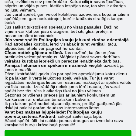
cilšu, izvēlieties sev piemērotāko. Katrai ciltij ir savas īpašības,
stiprās un vājās puses. Ideālas iespējas nav, tas viss ir atkarīgs
no jūsu vēlmēm.
Jūs varat spēlēt, gan veicot kolektīvus uzdevumus kopā ar citiem
spēlētājiem, gan noskaidrojot, kurš ir labākais stratēģis kaujas
laukā.
Jūs satiksit tūkstošiem spēlētāju no visas pasaules. Daži no
viņiem var kļūt par jūsu draugiem, bet citi, gluži pretēji, ir
nesamierināmi ienaidnieki.
Jūs varat spēlēt Politopijas kauju jebkurā ekrāna orientācijā.
Kad atrodaties kustībā, ierīci vislabāk ir turēt vertikāli, taču,
atpūšoties, attēlu var pagriezt horizontāli.
Cīņas notiek gājienu režīmā.
Tas nozīmē, ka jūs un jūsu
pretinieks veicat pārmaiņus. Mēģiniet plānot savas darbības
vairākas kustības iepriekš un paredzēt ienaidnieka darbības.
Armijas lielumam un spēkam ir nozīme.
Ir vieglāk uzvarēt, ja
jums ir mazāk.
Dāsni izstrādātāji gaida jūs par spēles apmeklējumu katru dienu.
Ik pa laikam ir vērts ielūkoties spēļu veikalā. Tur jūs varat
iegādāties noderīgas lietas un resursus, maksājot ar spēles valūtu
vai īstu naudu. Izstrādātāji neliek jums tērēt naudu, jūs varat
spēlēt bez tās. Viss ir atkarīgs tikai no jūsu vēlmes.
Sezonas brīvdienas priecēs jūs ar jauniem konkursiem un
konkursiem ar unikālām tematiskām balvām.
Ik pa laikam pārbaudiet atjauninājumus, pretējā gadījumā jūs
riskējat palaist garām daudzas interesantas lietas.
Varat bez maksas lejupielādēt Politopijas kauju
operētājsistēmā Android
, sekojot saitei šajā lapā.
Sāciet spēlēt tūlīt, lai satiktu jaunus draugus un izveidotu savu
karaļvalsti burvju krāsainajā pasaulē!