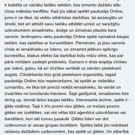
ir balstīta uz vairāku lielāko sektām, kas izmanto dažādu stilu
cīņas mākslas konfliktu. Kad jūs sākat spēlēt paukotājs Online,
jums ir ne tikai, lai veiktu atkārtotas darbības, lai aizsargātu un
streiki, bet arī attīstīt savu taktiku atbildēt uzreiz uz sarežģītu
uzbrukumiem ienaidnieku, dodge un izmaiņas plaukts kara
varonis. Ievērojamu vietu paukotājs Online spēle samaksā kaujas
sekām, kas saistītas ar burvestībām. Piemēram, ja jūsu varonis
cīnās ar ienaidnieku uz ūdens, un izmantot jebkuru spēcīgu
burvestību, blakus efekts šai darbībai būtu milzu vilnis, kas par
pāris mirkļiem zaslepit pretinieks. Gamers ir dota iespēja cīnīties
par ūdeni, gaisu, kā arī virzīties vertikāli uz sienām pietiekami
augsts. Cīkstēšanās būs grūti pietiekami organizēta, tagad
paukotājs Online būs nepieciešams, lai spēlēt ar vislielāko
uzmanību, ne tikai ļoti precīzi nokļūt ienaidnieku, lai vairāk un
izvairīties no tuvošanās trieciens. Šajā gadījumā, smadzenes būs
string up, domāt lielos kaujas taktiku. Interesanta iezīme, spēle ir -
ģilde sistēma. Tajā ir trīs posmi visu ģildes, un trešais posms
ģildes var izvēlēties, vai viņi vēlas kļūt aģentūra uzturēšanas vai
bandītiem, kuri sēt tumsu pasaulē. Ģildes līderi var dot
uzdevumus ar savas grupas locekļiem. Spēles laikā jūs redzēsiet
rašanos dažādiem uzdevumiem, kas spēlē uz ģildes. Un atkarībā