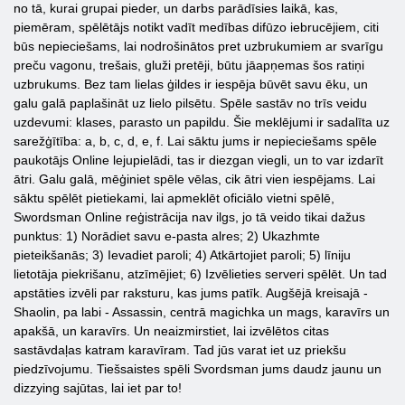
no tā, kurai grupai pieder, un darbs parādīsies laikā, kas,
piemēram, spēlētājs notikt vadīt medības difūzo iebrucējiem, citi
būs nepieciešams, lai nodrošinātos pret uzbrukumiem ar svarīgu
preču vagonu, trešais, gluži pretēji, būtu jāapņemas šos ratiņi
uzbrukums. Bez tam lielas ģildes ir iespēja būvēt savu ēku, un
galu galā paplašināt uz lielo pilsētu. Spēle sastāv no trīs veidu
uzdevumi: klases, parasto un papildu. Šie meklējumi ir sadalīta uz
sarežģītība: a, b, c, d, e, f. Lai sāktu jums ir nepieciešams spēle
paukotājs Online lejupielādi, tas ir diezgan viegli, un to var izdarīt
ātri. Galu galā, mēģiniet spēle vēlas, cik ātri vien iespējams. Lai
sāktu spēlēt pietiekami, lai apmeklēt oficiālo vietni spēlē,
Swordsman Online reģistrācija nav ilgs, jo tā veido tikai dažus
punktus: 1) Norādiet savu e-pasta alres; 2) Ukazhmte
pieteikšanās; 3) Ievadiet paroli; 4) Atkārtojiet paroli; 5) līniju
lietotāja piekrišanu, atzīmējiet; 6) Izvēlieties serveri spēlēt. Un tad
apstāties izvēli par raksturu, kas jums patīk. Augšējā kreisajā -
Shaolin, pa labi - Assassin, centrā magichka un mags, karavīrs un
apakšā, un karavīrs. Un neaizmirstiet, lai izvēlētos citas
sastāvdaļas katram karavīram. Tad jūs varat iet uz priekšu
piedzīvojumu. Tiešsaistes spēli Svordsman jums daudz jaunu un
dizzying sajūtas, lai iet par to!