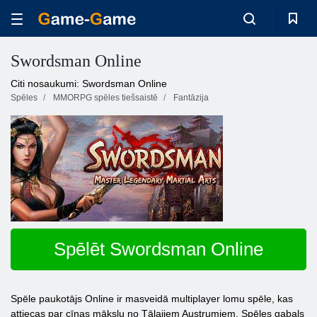
Swordsman Online
Citi nosaukumi: Swordsman Online
Spēles
MMORPG spēles tiešsaistē
Fantāzija
Spēlēt Swordsman Online
Spēle paukotājs Online ir masveidā multiplayer lomu spēle, kas
attiecas par cīņas mākslu no Tālajiem Austrumiem. Spēles gabals