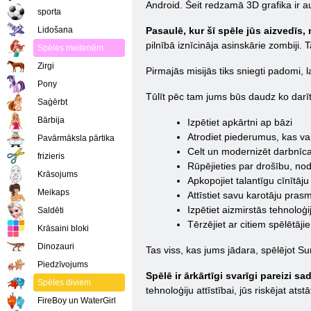
Android. Šeit redzamā 3D grafika ir au
sporta
Lidošana
Pasaulē, kur šī spēle jūs aizvedīs, 
pilnībā iznīcināja asinskārie zombiji.
Spēles meitenēm
Zirgi
Pirmajās misijās tiks sniegti padomi, l
Pony
Tūlīt pēc tam jums būs daudz ko darīt
Saģērbt
Bārbija
Izpētiet apkārtni ap bāzi
Atrodiet piederumus, kas va
Pavārmāksla pārtika
Celt un modernizēt darbnīc
frizieris
Rūpējieties par drošību, no
Krāsojums
Apkopojiet talantīgu cīnītāj
Meikaps
Attīstiet savu karotāju pras
Izpētiet aizmirstās tehnolo
Saldēti
Tērzējiet ar citiem spēlētāji
Krāsaini bloki
Dinozauri
Tas viss, kas jums jādara, spēlējot Su
Piedzīvojums
Spēlē ir ārkārtīgi svarīgi pareizi sa
Spēles diviem
tehnoloģiju attīstībai, jūs riskējat at
FireBoy un WaterGirl