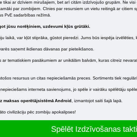
e tikai ar dzīviem mirušajiem, bet arī citām izdzīvojušo grupām. Ne visi 
īstamāki par zombijiem. Cīnies par resursiem un vietu reitingā ar citiem 
mus PvE sadarbības režīmā.
ot jūsu norēķiniem, uzdevumi kļūs grūtāki.
ju laikā, var kļūt stiprāka, gūstot pieredzi. Jums būs iespēja izvēlēties,
i, varēs saņemt ikdienas dāvanas par pieteikšanos.
inās ar tematiskiem pasākumiem ar unikālām balvām, kuras citreiz nevar
tošos resursus un citas nepieciešamās preces. Sortiments tiek regulāri a
 nepieciešams interneta savienojums, jo spēle ir vairāku spēlētāju spēle
bez maksas operētājsistēmā Android
, izmantojot saiti šajā lapā.
ināto civilizāciju pēc zombiju apokalipses!
Spēlēt Izdzīvošanas takt