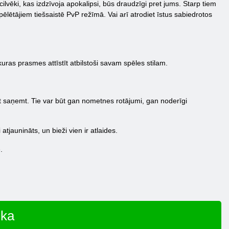
cilvēki, kas izdzīvoja apokalipsi, būs draudzīgi pret jums. Starp tiem
spēlētājiem tiešsaistē PvP režīmā. Vai arī atrodiet īstus sabiedrotos
 kuras prasmes attīstīt atbilstoši savam spēles stilam.
at saņemt. Tie var būt gan nometnes rotājumi, gan noderīgi
tjaunināts, un bieži vien ir atlaides.
.
ika