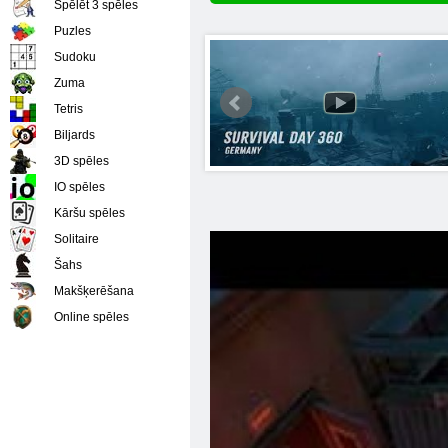
Spēlēt 3 spēles
Puzles
Sudoku
Zuma
Tetris
Biljards
3D spēles
IO spēles
Kāršu spēles
Solitaire
Šahs
Makšķerēšana
Online spēles