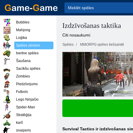
Bubbles
Izdzīvošanas taktika
Mahjong
Citi nosaukumi:
Loģika
Spēles
MMORPG spēles tiešsaistē
Spēles zēniem
tvertne spēles
Šaušana
Sacīkšu spēles
Zombies
Piedzīvojums
Futbols
Lego NinjaGo
Spider-Man
Stratēģija
karš
Survival Tactics ir izdzīvošanas s
snaiperis