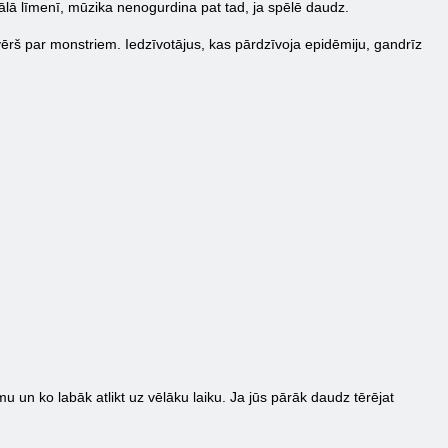
onālā līmenī, mūzika nenogurdina pat tad, ja spēlē daudz.
rvērš par monstriem. Iedzīvotājus, kas pārdzīvoja epidēmiju, gandrīz
u un ko labāk atlikt uz vēlāku laiku. Ja jūs pārāk daudz tērējat