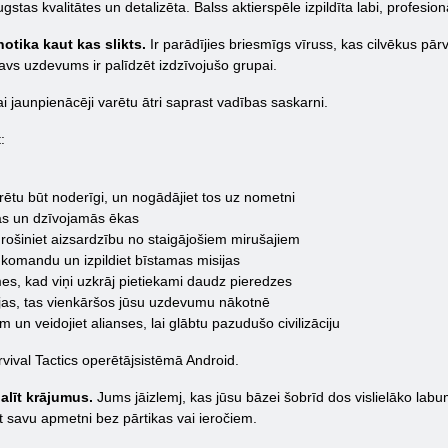
gstas kvalitātes un detalizēta. Balss aktierspēle izpildīta labi, profesi
notika kaut kas slikts.
Ir parādījies briesmīgs vīruss, kas cilvēkus pā
 Tavs uzdevums ir palīdzēt izdzīvojušo grupai.
ai jaunpienācēji varētu ātri saprast vadības saskarni.
:
rētu būt noderīgi, un nogādājiet tos uz nometni
as un dzīvojamās ēkas
drošiniet aizsardzību no staigājošiem mirušajiem
u komandu un izpildiet bīstamas misijas
mes, kad viņi uzkrāj pietiekami daudz pieredzes
ģijas, tas vienkāršos jūsu uzdevumu nākotnē
em un veidojiet alianses, lai glābtu pazudušo civilizāciju
rvival Tactics operētājsistēmā Android.
dalīt krājumus.
Jums jāizlemj, kas jūsu bāzei šobrīd dos vislielāko labum
stāt savu apmetni bez pārtikas vai ieročiem.