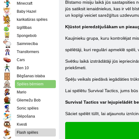
Bīstamo misiju laikā jūs sastapsities n
Minecraft
jūs satiksit ienaidniekus, kas ir vēl b
Baby Hazel
un kopīgi veiciet sarežģītus uzdevu
karikatūras spēles
Kļūstot pieredzējušākam un pieaug
Izglītības
Spongebob
Kaujinieku grupa, kuru kontrolējat misi
Saimniecība
spēlētāji, kuri regulāri apmeklē spēl
Transformers
Cars
Svētku laikā izstrādātāji jūs iepriec
priekšmeti.
Ben 10
Bēgšanas istaba
Spēļu veikals piedāvā iegādāties trūks
Spēles bērniem
Lai spēlētu Survival Tactics, jums būs
Mario
Gliemežu Bob
Survival Tactics var lejupielādēt 
Sonic spēles
Sāciet spēlēt tūlīt, lai atjaunotu iznīc
Slēpošana
Kvesti
Flash spēles