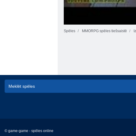
Spēles
MMORPG spēles tiešsaistē
I
© game-game - spēles online