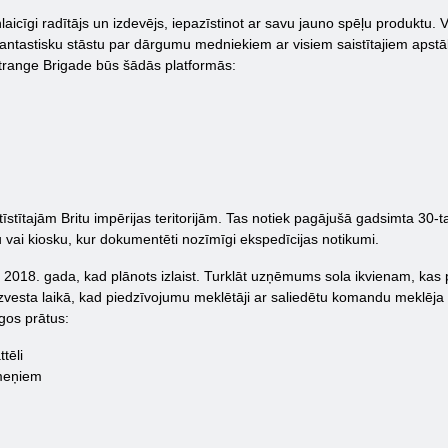
laicīgi radītājs un izdevējs, iepazīstinot ar savu jauno spēļu produkt
 fantastisku stāstu par dārgumu medniekiem ar visiem saistītajiem apst
 Strange Brigade būs šādās platformās:
īstītajām Britu impērijas teritorijām. Tas notiek pagājušā gadsimta 30-t
 vai kiosku, kur dokumentēti nozīmīgi ekspedīcijas notikumi.
2018. gada, kad plānots izlaist. Turklāt uzņēmums sola ikvienam, kas p
aizvesta laikā, kad piedzīvojumu meklētāji ar saliedētu komandu meklēja se
gos prātus:
tēli
meņiem