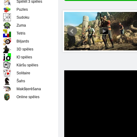
Spēlēt 3 spēles
Puzles
Sudoku
Zuma
Tetris
Biljards
3D spēles
IO spēles
Kāršu spēles
Solitaire
Šahs
Makšķerēšana
Online spēles