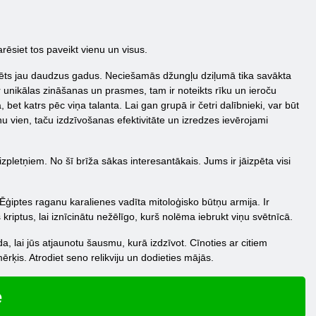
rēsiet tos paveikt vienu un visus.
klēts jau daudzus gadus. Neciešamās džungļu dziļumā tika savākta
r unikālas zināšanas un prasmes, tam ir noteikts rīku un ieroču
bet katrs pēc viņa talanta. Lai gan grupā ir četri dalībnieki, var būt
nu vien, taču izdzīvošanas efektivitāte un izredzes ievērojami
izpletņiem. No šī brīža sākas interesantākais. Jums ir jāizpēta visi
 Ēģiptes raganu karalienes vadīta mitoloģisko būtņu armija. Ir
riptus, lai iznīcinātu nežēlīgo, kurš nolēma iebrukt viņu svētnīcā.
lai jūs atjaunotu šausmu, kurā izdzīvot. Cīnoties ar citiem
 mērķis. Atrodiet seno relikviju un dodieties mājās.
e