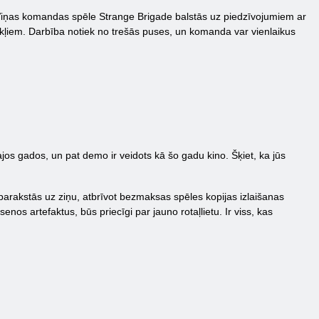
u. Viņas komandas spēle Strange Brigade balstās uz piedzīvojumiem ar
ākļiem. Darbība notiek no trešās puses, un komanda var vienlaikus
ajos gados, un pat demo ir veidots kā šo gadu kino. Šķiet, ka jūs
arakstās uz ziņu, atbrīvot bezmaksas spēles kopijas izlaišanas
nos artefaktus, būs priecīgi par jauno rotaļlietu. Ir viss, kas