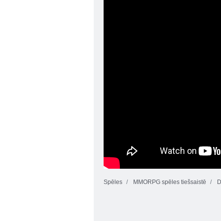
Spēles
MMORPG spēles tiešsaistē
D