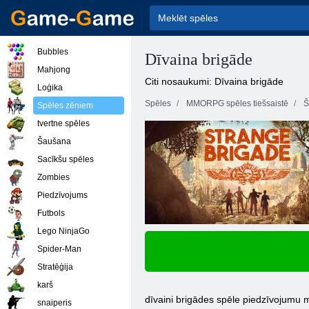
Bubbles
Dīvaina brigāde
Mahjong
Citi nosaukumi: Dīvaina brigāde
Loģika
Spēles
MMORPG spēles tiešsaistē
Š
Spēles zēniem
tvertne spēles
Šaušana
Sacīkšu spēles
Zombies
Piedzīvojums
Futbols
Lego NinjaGo
Spider-Man
Stratēģija
karš
dīvaini brigādes spēle piedzīvojumu 
snaiperis