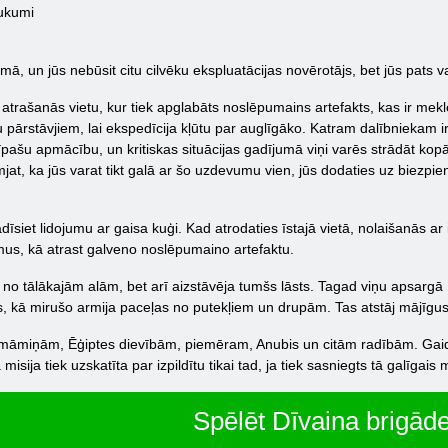
ukumi
 un jūs nebūsit citu cilvēku ekspluatācijas novērotājs, bet jūs pats va
 atrašanās vietu, kur tiek apglabāts noslēpumains artefakts, kas ir me
 pārstāvjiem, lai ekspedīcija kļūtu par auglīgāko. Katram dalībniekam i
pašu apmācību, un kritiskas situācijas gadījumā viņi varēs strādāt kopā, 
mjat, ka jūs varat tikt galā ar šo uzdevumu vien, jūs dodaties uz biezpie
īsiet lidojumu ar gaisa kuģi. Kad atrodaties īstajā vietā, nolaišanās ar 
domus, kā atrast galveno noslēpumaino artefaktu.
enā no tālākajām alām, bet arī aizstāvēja tumšs lāsts. Tagad viņu apsargā
s, kā mirušo armija paceļas no putekļiem un drupām. Tas atstāj mājīgus k
 māmiņām, Ēģiptes dievībām, piemēram, Anubis un citām radībām. Gaida, 
isija tiek uzskatīta par izpildītu tikai tad, ja tiek sasniegts tā galīgais
Spēlēt Dīvaina brigād