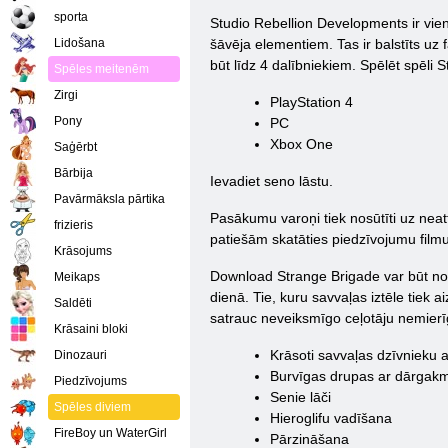
sporta
Studio Rebellion Developments ir vien
Lidošana
šāvēja elementiem. Tas ir balstīts uz
būt līdz 4 dalībniekiem. Spēlēt spēli
Spēles meitenēm
Zirgi
PlayStation 4
Pony
PC
Xbox One
Saģērbt
Bārbija
Ievadiet seno lāstu.
Pavārmāksla pārtika
Pasākumu varoņi tiek nosūtīti uz neatt
frizieris
patiešām skatāties piedzīvojumu filmu
Krāsojums
Download Strange Brigade var būt no 
Meikaps
dienā. Tie, kuru savvaļas iztēle tiek 
Saldēti
satrauc neveiksmīgo ceļotāju nemierī
Krāsaini bloki
Krāsoti savvaļas dzīvnieku at
Dinozauri
Burvīgas drupas ar dārgak
Piedzīvojums
Senie lāči
Spēles diviem
Hieroglifu vadīšana
FireBoy un WaterGirl
Pārzināšana