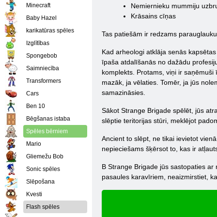
Minecraft
Nemiernieku mummiju uzbr
Krāsains cīņas
Baby Hazel
karikatūras spēles
Tas patiešām ir redzams parauglaukumā,
Izglītības
Kad arheologi atklāja senās kapsētas
Spongebob
īpaša atdalīšanās no dažādu profesiju
Saimniecība
komplekts. Protams, viņi ir saņēmuši ī
Transformers
mazāk, ja vēlaties. Tomēr, ja jūs nole
samazināsies.
Cars
Ben 10
Sākot Strange Brigade spēlēt, jūs atrad
Bēgšanas istaba
slēptie teritorijas stūri, meklējot pa
Spēles bērniem
Ancient to slēpt, ne tikai ievietot vi
Mario
nepieciešams šķērsot to, kas ir atļaut
Gliemežu Bob
B Strange Brigade jūs sastopaties ar
Sonic spēles
pasaules karavīriem, neaizmirstiet, ka m
Slēpošana
Kvesti
Flash spēles