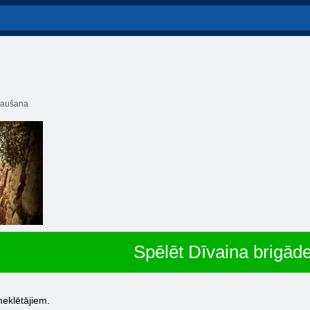
aušana
Spēlēt Dīvaina brigād
meklētājiem.