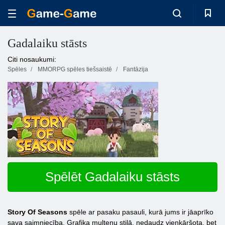
Gadalaiku stāsts
Citi nosaukumi:
Spēles
MMORPG spēles tiešsaistē
Fantāzija
Spēlēt Gadalaiku stāsts
Story Of Seasons
spēle ar pasaku pasauli, kurā jums ir jāaprīko
sava saimniecība. Grafika multeņu stilā, nedaudz vienkāršota, bet