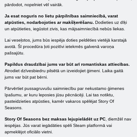
pārdodot, nopelniet vēl vairāk.
Ja esat noguris no lietu pārpilnības saimniecībā, varat
atpūsties, nodarbojoties ar makšķerēšanu.
Dodieties uz dīķi
un atpūtieties, iegūstot zivis, kas mājsaimniecībā nebūs liekas.
Lai veseļotos, jums būs iespēja doties peldēties vietējā karstajā
avotā. Šī procedūra ļoti pozitīvi ietekmēs galvenā varoņa
pašsajūtu.
Papildus draudzībai jums var būt arī romantiskas attiecības.
Atrodiet dzīvesbiedru pilsētā un izveidojiet ģimeni. Laika gaitā
jums var būt pat bērni.
Pārvērtiet pussagruvušu saimniecību par nekustamo ģimenes
īpašumu, ar kuru leposies jūsu pēcnācēji. Lai tas notiktu,
pasteidzieties atpūsties, kamēr vakaros spēlējat Story Of
Seasons.
Story Of Seasons bez maksas lejupielādēt uz PC
, diemžēl nav
iespējas. Jūs varat iegādāties spēli Steam platformā vai
apmeklējot oficiālo vietni.