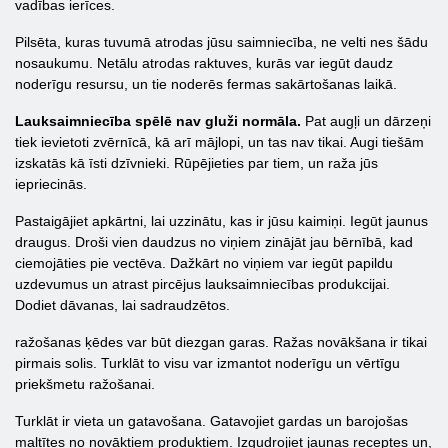
vadības ierīces.
Pilsēta, kuras tuvumā atrodas jūsu saimniecība, ne velti nes šādu
nosaukumu. Netālu atrodas raktuves, kurās var iegūt daudz
noderīgu resursu, un tie noderēs fermas sakārtošanas laikā.
Lauksaimniecība spēlē nav gluži normāla.
Pat augļi un dārzeņi
tiek ievietoti zvērnīcā, kā arī mājlopi, un tas nav tikai. Augi tiešām
izskatās kā īsti dzīvnieki. Rūpējieties par tiem, un raža jūs
iepriecinās.
Pastaigājiet apkārtni, lai uzzinātu, kas ir jūsu kaimiņi. Iegūt jaunus
draugus. Droši vien daudzus no viņiem zinājāt jau bērnībā, kad
ciemojāties pie vectēva. Dažkārt no viņiem var iegūt papildu
uzdevumus un atrast pircējus lauksaimniecības produkcijai.
Dodiet dāvanas, lai sadraudzētos.
ražošanas ķēdes var būt diezgan garas. Ražas novākšana ir tikai
pirmais solis. Turklāt to visu var izmantot noderīgu un vērtīgu
priekšmetu ražošanai.
Turklāt ir vieta un gatavošana. Gatavojiet gardas un barojošas
maltītes no novāktiem produktiem. Izgudrojiet jaunas receptes un,