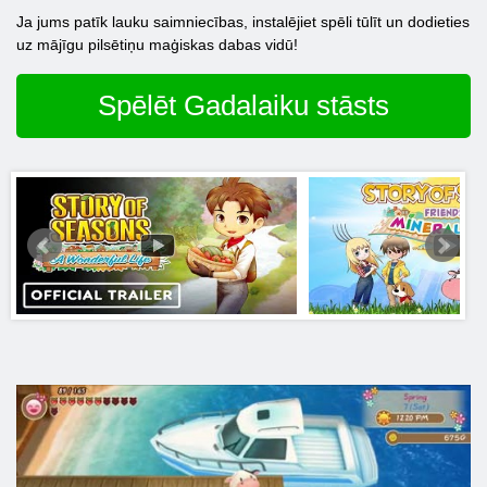
Ja jums patīk lauku saimniecības, instalējiet spēli tūlīt un dodieties
uz mājīgu pilsētiņu maģiskas dabas vidū!
Spēlēt Gadalaiku stāsts