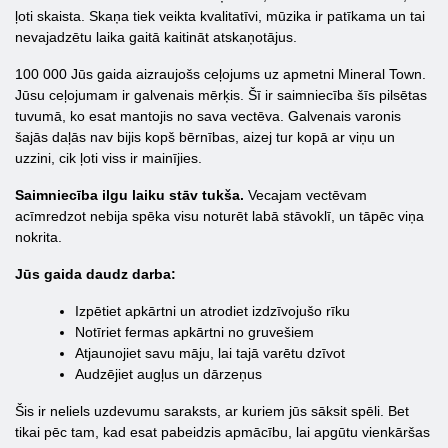
ļoti skaista. Skaņa tiek veikta kvalitatīvi, mūzika ir patīkama un tai
nevajadzētu laika gaitā kaitināt atskaņotājus.
100 000 Jūs gaida aizraujošs ceļojums uz apmetni Mineral Town.
Jūsu ceļojumam ir galvenais mērķis. Šī ir saimniecība šīs pilsētas
tuvumā, ko esat mantojis no sava vectēva. Galvenais varonis
šajās daļās nav bijis kopš bērnības, aizej tur kopā ar viņu un
uzzini, cik ļoti viss ir mainījies.
Saimniecība ilgu laiku stāv tukša.
Vecajam vectēvam
acīmredzot nebija spēka visu noturēt labā stāvoklī, un tāpēc viņa
nokrita.
Jūs gaida daudz darba:
Izpētiet apkārtni un atrodiet izdzīvojušo rīku
Notīriet fermas apkārtni no gruvešiem
Atjaunojiet savu māju, lai tajā varētu dzīvot
Audzējiet augļus un dārzeņus
Šis ir neliels uzdevumu saraksts, ar kuriem jūs sāksit spēli. Bet
tikai pēc tam, kad esat pabeidzis apmācību, lai apgūtu vienkāršas