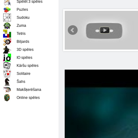
Spēlēt 3 spēles
Puzles
Sudoku
Zuma
Tetris
Biljards
3D spēles
IO spēles
Kāršu spēles
Solitaire
Šahs
Makšķerēšana
Online spēles