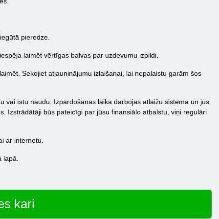
es.
 iegūtā pieredze.
spēja laimēt vērtīgas balvas par uzdevumu izpildi.
laimēt. Sekojiet atjauninājumu izlaišanai, lai nepalaistu garām šos
tu vai īstu naudu. Izpārdošanas laikā darbojas atlaižu sistēma un jūs
zstrādātāji būs pateicīgi par jūsu finansiālo atbalstu, viņi regulāri
i ar internetu.
ā lapā.
es kari