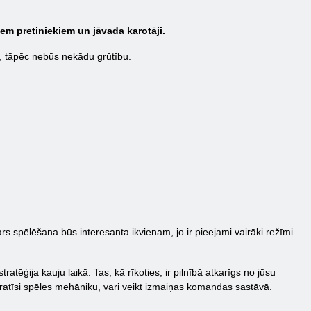
iem pretiniekiem un jāvada karotāji.
ršs, tāpēc nebūs nekādu grūtību.
spēlēšana būs interesanta ikvienam, jo ir pieejami vairāki režīmi.
atēģija kauju laikā. Tas, kā rīkoties, ir pilnībā atkarīgs no jūsu
apratīsi spēles mehāniku, vari veikt izmaiņas komandas sastāvā.