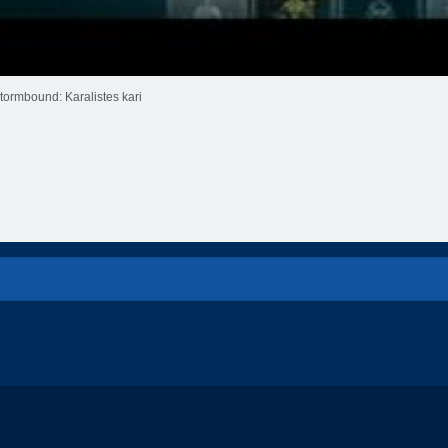
tormbound: Karalistes kari