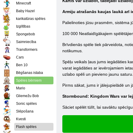
Kārtis var uzlabot, tādējādi uzlabo
Minecraft
Baby Hazel
Armiju atrašanās kaujas laukā arī 
karikatūras spēles
Palielinoties jūsu prasmēm, sistēma jū
Izglītības
100 000 Neatlaidīgākajiem spēlētājie
Spongebob
Saimniecība
Brīvdienās spēle tiek pārveidota, noti
Transformers
notikumus.
Cars
Spēļu veikals ļaus jums iegādāties kar
Ben 10
varat iegādāties ar ievērojamiem ietau
Bēgšanas istaba
uzlabo spēli un pievieno jaunu saturu
Spēles bērniem
Pirms sākat, jums ir jālejupielādē un 
Mario
Gliemežu Bob
Stormbound: Kingdom Wars var lej
Sonic spēles
Sāciet spēlēt tūlīt, lai savāktu spēcīg
Slēpošana
Kvesti
Flash spēles