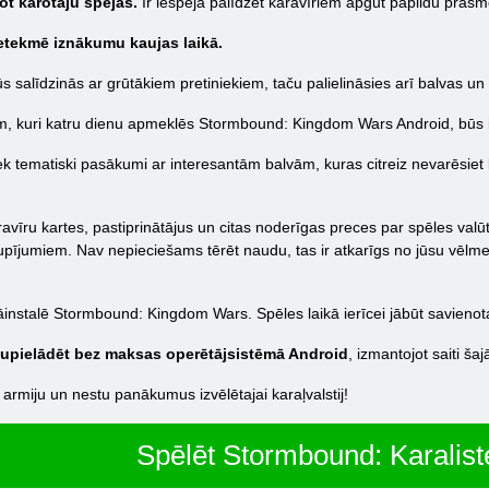
jot karotāju spējas.
Ir iespēja palīdzēt karavīriem apgūt papildu prasm
ietekmē iznākumu kaujas laikā.
s salīdzinās ar grūtākiem pretiniekiem, taču palielināsies arī balvas un
m, kuri katru dienu apmeklēs Stormbound: Kingdom Wars Android, būs ie
ek tematiski pasākumi ar interesantām balvām, kuras citreiz nevarēsiet 
avīru kartes, pastiprinātājus un citas noderīgas preces par spēles valū
pījumiem. Nav nepieciešams tērēt naudu, tas ir atkarīgs no jūsu vēlmes. I
.
jāinstalē Stormbound: Kingdom Wars. Spēles laikā ierīcei jābūt savienota
upielādēt bez maksas operētājsistēmā Android
, izmantojot saiti šaj
u armiju un nestu panākumus izvēlētajai karaļvalstij!
Spēlēt Stormbound: Karalist