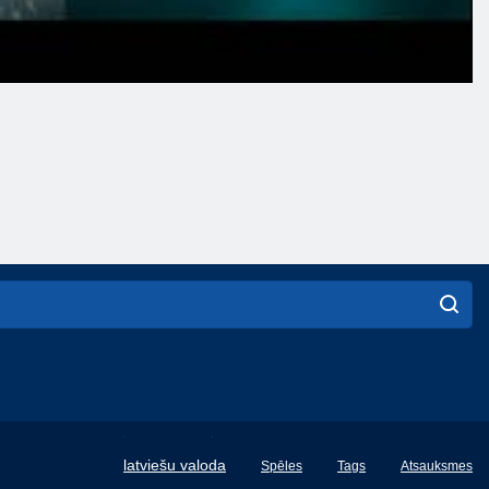
English
latviešu valoda
Spēles
Tags
Atsauksmes