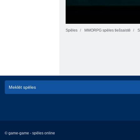
Spēles
MMORPG spēles tiešsaistē
S
© game-game - spēles online