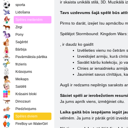
ir skaista unikālā stilā, 3D. Muzikālā 
sporta
Lidošana
Tavs uzdevums šajā spēlē būs attīst
Spēles meitenēm
Pirms to darāt, izejiet īsu apmācību mi
Zirgi
Spēlējot Stormbound: Kingdom Wars:
Pony
Saģērbt
, ir daudz ko gaidīt
Bārbija
Izvēlieties vienu no četrām
Izveidojiet armiju, kurā cīnī
Pavārmāksla pārtika
Savākt kāršu kolekciju, jo va
frizieris
Cīnies ar ienaidnieku armijā
Krāsojums
Jauniniet savus cīnītājus, ka
Meikaps
Augš ir redzams nepilnīgs saraksts ar 
Saldēti
Krāsaini bloki
Sāciet spēli ar ierobežotiem resursi
Ja jums apnīk viens, izmēģiniet citu.
Dinozauri
Piedzīvojums
Laika gaitā būs iespējams iegūt j
Spēles diviem
vēlmēm. Ja jums ir pārāk grūti izveid
FireBoy un WaterGirl