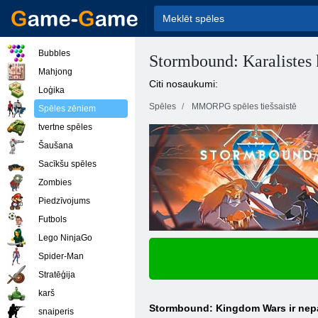
Bubbles
Stormbound: Karalistes 
Mahjong
Citi nosaukumi:
Loģika
Spēles
MMORPG spēles tiešsaistē
Spēles zēniem
tvertne spēles
Šaušana
Sacīkšu spēles
Zombies
Piedzīvojums
Futbols
Lego NinjaGo
Spider-Man
Stratēģija
karš
Stormbound: Kingdom Wars ir nepara
snaiperis