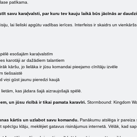
izlase patīkama.
īt savu karaļvalsti, par kuru tev kauju laikā būs jācīnās ar daudz
siju, lai lieliski apgūtu vadības ierīces. Interfeiss ir skaidrs un vienkā
 spēlē esošajām karaļvalstīm
sies karotāji ar dažādiem talantiem
irāk kāršu, jo lielāka ir jūsu komandai pieejamo cīnītāju izvēle
m tiešsaistē
d viņi gūst jaunu pieredzi kaujā
lietām, kas jādara šajā aizraujošajā spēlē.
em, un jūsu rīcībā ir tikai pamata karavīri.
Stormbound: Kingdom Wars 
aunas kārtis un uzlabot savu komandu.
Panākumu atslēga ir pareiza str
ot spēcīgu klāju, meklējiet gatavus risinājumus internetā. Vēlāk, kad s