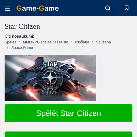
Star Citizen
Citi nosaukumi:
Spēles
MMORPG spēles tiešsaistē
lidošana
Šaušana
Space Game
Spēlēt Star Citizen