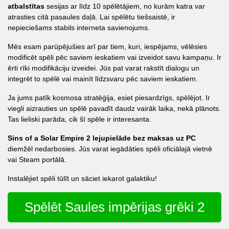
atbalstītas
sesijas ar līdz 10 spēlētājiem, no kurām katra var
atrasties citā pasaules daļā. Lai spēlētu tiešsaistē, ir
nepieciešams stabils interneta savienojums.
Mēs esam parūpējušies arī par tiem, kuri, iespējams, vēlēsies
modificēt spēli pēc saviem ieskatiem vai izveidot savu kampaņu. Ir
ērti rīki modifikāciju izveidei. Jūs pat varat rakstīt dialogu un
integrēt to spēlē vai mainīt līdzsvaru pēc saviem ieskatiem.
Ja jums patīk kosmosa stratēģija, esiet piesardzīgs, spēlējot. Ir
viegli aizrauties un spēlē pavadīt daudz vairāk laika, nekā plānots.
Tas lieliski parāda, cik šī spēle ir interesanta.
Sins of a Solar Empire 2 lejupielāde bez maksas uz PC
diemžēl nedarbosies. Jūs varat iegādāties spēli oficiālajā vietnē
vai Steam portālā.
Instalējiet spēli tūlīt un sāciet iekarot galaktiku!
Spēlēt Saules impērijas grēki 2