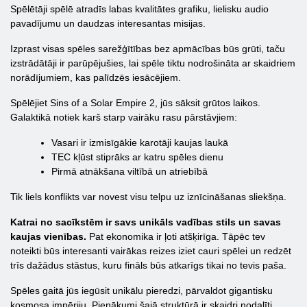
Spēlētāji spēlē atradīs labas kvalitātes grafiku, lielisku audio
pavadījumu un daudzas interesantas misijas.
Izprast visas spēles sarežģītības bez apmācības būs grūti, taču
izstrādātāji ir parūpējušies, lai spēle tiktu nodrošināta ar skaidriem
norādījumiem, kas palīdzēs iesācējiem.
Spēlējiet Sins of a Solar Empire 2, jūs sāksit grūtos laikos.
Galaktikā notiek karš starp vairāku rasu pārstāvjiem:
Vasari ir izmisīgākie karotāji kaujas laukā
TEC kļūst stiprāks ar katru spēles dienu
Pirmā atnākšana viltībā un atriebībā
Tik liels konflikts var novest visu telpu uz iznīcināšanas sliekšņa.
Katrai no sacīkstēm ir savs unikāls vadības stils un savas
kaujas vienības.
Pat ekonomika ir ļoti atšķirīga. Tāpēc tev
noteikti būs interesanti vairākas reizes iziet cauri spēlei un redzēt
trīs dažādus stāstus, kuru fināls būs atkarīgs tikai no tevis paša.
Spēles gaitā jūs iegūsit unikālu pieredzi, pārvaldot gigantisku
kosmosa impēriju. Pienākumi šajā struktūrā ir skaidri nodalīti.