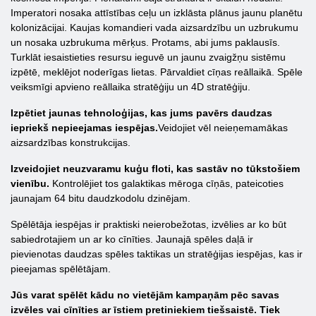
Imperatori nosaka attīstības ceļu un izklāsta plānus jaunu planētu
kolonizācijai. Kaujas komandieri vada aizsardzību un uzbrukumu
un nosaka uzbrukuma mērķus. Protams, abi jums paklausīs.
Turklāt iesaistieties resursu ieguvē un jaunu zvaigžņu sistēmu
izpētē, meklējot noderīgas lietas. Pārvaldiet cīņas reāllaikā. Spēle
veiksmīgi apvieno reāllaika stratēģiju un 4D stratēģiju.
Izpētiet jaunas tehnoloģijas, kas jums pavērs daudzas
iepriekš nepieejamas iespējas.
Veidojiet vēl neieņemamākas
aizsardzības konstrukcijas.
Izveidojiet neuzvaramu kuģu floti, kas sastāv no tūkstošiem
vienību.
Kontrolējiet tos galaktikas mēroga cīņās, pateicoties
jaunajam 64 bitu daudzkodolu dzinējam.
Spēlētāja iespējas ir praktiski neierobežotas, izvēlies ar ko būt
sabiedrotajiem un ar ko cīnīties. Jaunajā spēles daļā ir
pievienotas daudzas spēles taktikas un stratēģijas iespējas, kas ir
pieejamas spēlētājam.
Jūs varat spēlēt kādu no vietējām kampaņām pēc savas
izvēles vai cīnīties ar īstiem pretiniekiem tiešsaistē. Tiek