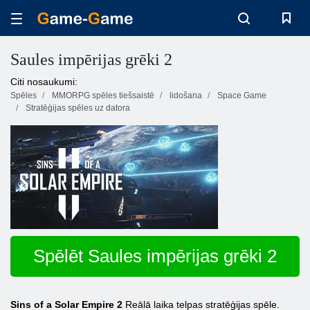
Saules impērijas grēki 2
Citi nosaukumi:
Spēles
MMORPG spēles tiešsaistē
lidošana
Space Game
Stratēģijas spēles uz datora
Spēlēt Saules impērijas grēki 2
Sins of a Solar Empire 2
Reālā laika telpas stratēģijas spēle.