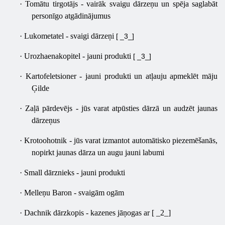
·
Tomātu tirgotājs - vairāk svaigu dārzeņu un spēja saglabāt
personīgo atgādinājumus
·
Lukometatel - svaigi dārzeņi
[ _3_]
·
Urozhaenakopitel - jauni produkti
[ _3_]
·
Kartofeletsioner - jauni produkti un atļauju apmeklēt māju
Ģilde
·
Zaļā pārdevējs - jūs varat atpūsties dārzā un audzēt jaunas
dārzeņus
·
Krotoohotnik - jūs varat izmantot automātisko piezemēšanās,
nopirkt jaunas dārza un augu jauni labumi
·
Small dārznieks - jauni produkti
·
Melleņu Baron - svaigām ogām
·
Dachnik dārzkopis - kazenes jāņogas ar [ _2_]