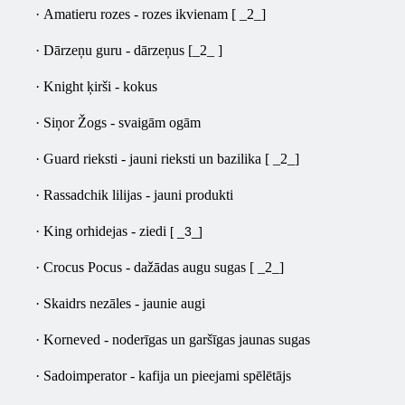
·
Amatieru rozes - rozes ikvienam [ _2_]
·
Dārzeņu guru - dārzeņus [_2_ ]
·
Knight ķirši - kokus
·
Siņor Žogs - svaigām ogām
·
Guard rieksti - jauni rieksti un bazilika [ _2_]
·
Rassadchik lilijas - jauni produkti
·
King orhidejas - ziedi
[ _3_]
·
Crocus Pocus - dažādas augu sugas [ _2_]
·
Skaidrs nezāles - jaunie augi
·
Korneved - noderīgas un garšīgas jaunas sugas
·
Sadoimperator - kafija un pieejami spēlētājs