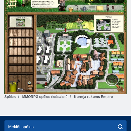
Spēles
MMORPG spēles tiešsaistē
Kurmja rakums Empire