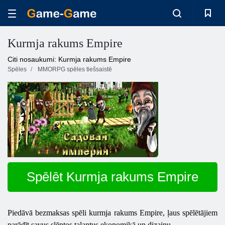
Kurmja rakums Empire
Citi nosaukumi: Kurmja rakums Empire
Spēles
MMORPG spēles tiešsaistē
Spēlēt Kurmja rakums Empire
Piedāvā bezmaksas spēli kurmja rakums Empire, ļaus spēlētājiem
parādīt savus slēptos talantus ekonomikā un dizainu.