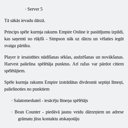
·
Server 5
Tā sākās ievadu dārzā.
Princips spēle kurmja rakums Empire Online ir pasūtījumu izpildi,
kas saņemti no rūķīši - Simpson nāk uz dārzu un vēlaties iegūt
svaigu pārtiku.
Player ir iesaistīties stādīšanas sēklas, audzēšanas un novākšanas.
Harvest palielina spēlētāja punktus. Arī ražas var pārdot citiem
spēlētājiem.
Spēle kurmja rakums Empire izstrādātas divdesmit septiņi līmeņi,
palielinoties no punktiem
·
Salatomeshatel - iesācēju līmeņa spēlētājs
·
Bean Counter - piedāvā jaunu veidu dārzeņiem un adrese
grāmatu jūsu kontaktu atskaņotāju