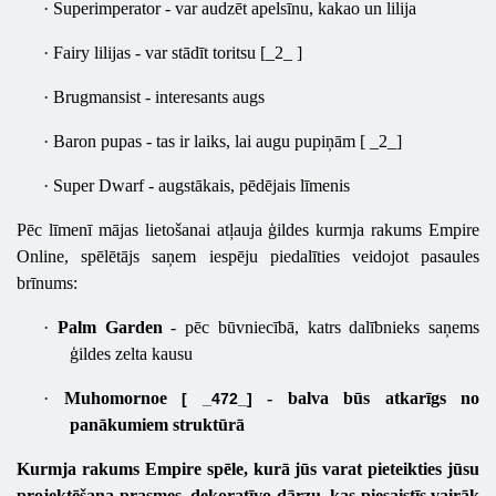
·
Superimperator - var audzēt apelsīnu, kakao un lilija
·
Fairy lilijas - var stādīt toritsu [_2_ ]
·
Brugmansist - interesants augs
·
Baron pupas - tas ir laiks, lai augu pupiņām [ _2_]
·
Super Dwarf - augstākais, pēdējais līmenis
Pēc līmenī mājas lietošanai atļauja ģildes kurmja rakums Empire
Online, spēlētājs saņem iespēju piedalīties veidojot pasaules
brīnums:
·
Palm Garden
- pēc būvniecībā, katrs dalībnieks saņems
ģildes zelta kausu
·
Muhomornoe
- balva būs atkarīgs no
[ _472_]
panākumiem struktūrā
Kurmja rakums Empire spēle, kurā jūs varat pieteikties jūsu
projektēšana prasmes, dekoratīvo dārzu, kas piesaistīs vairāk