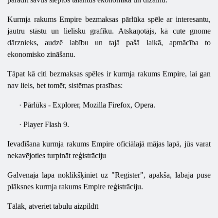
Kurmja rakums Empire bezmaksas pārlūka spēle ar interesantu,
jautru stāstu un lielisku grafiku. Atskaņotājs, kā cute gnome
dārznieks, audzē labību un tajā pašā laikā, apmācība to
ekonomisko zināšanu.
Tāpat kā citi bezmaksas spēles ir kurmja rakums Empire, lai gan
nav liels, bet tomēr, sistēmas prasības:
·
Pārlūks
- Explorer, Mozilla Firefox, Opera.
·
Player
Flash
9.
Ievadīšana kurmja rakums Empire oficiālajā mājas lapā, jūs varat
nekavējoties turpināt reģistrāciju
Galvenajā lapā noklikšķiniet uz "Register", apakšā, labajā pusē
plāksnes kurmja rakums Empire reģistrāciju.
Tālāk, atveriet tabulu aizpildīt