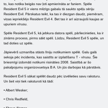
to, kas notika beigās nav ļoti apmierināta ar faniem. Spēle
Resident Evil 5 ir viens milzīgs gabalu tā saukto spēļu sēriju
Resident Evil. Pārskatus teikt, ka tas ir diezgan daudz, piemēram,
viņas iepriekšējo Resident Evil 4. Bet tas ir arī aizraujoši kaujas ar
upuriem vīrusu.
Spēle Resident Evil 5, kā jebkura datora spēli, pārliecinieties, ka ir
zināms process, pirms sākt spēli. Lūdzu, Resident Evil 5 spēle, un
tad doties uz spēle.
Jāpievērš uzmanība stāsts līniju notikumiem spēlē. Galu galā
sekoja pēc incidenta, kas saistīts ar izplatīšanu T - vīrusu. Šie
briesmīgi izdomāti notikumi risināties 2008. Saistībā ar šo
pakalpojumu organizovuetsya B A. Un jūs darbojas kā pārstāvis.
Resident Evil 5 sākat spēlēt daudz pēc izvēlieties savu raksturu.
Un šeit viņi tiek raksturoti kā tādi:
• Albert Wesker;
• Chris Redfield,