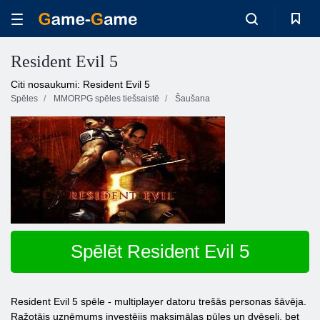
Resident Evil 5
Citi nosaukumi: Resident Evil 5
Spēles
MMORPG spēles tiešsaistē
Šaušana
Spēlēt Resident Evil 5
Resident Evil 5 spēle - multiplayer datoru trešās personas šāvēja.
Ražotājs uzņēmums investējis maksimālas pūles un dvēseli, bet