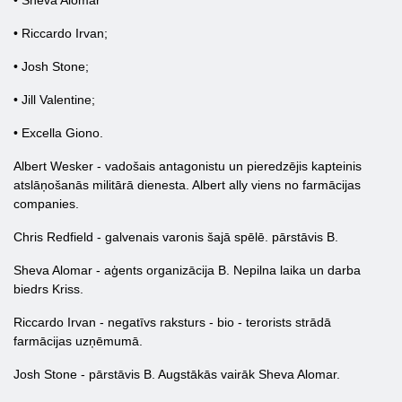
• Sheva Alomar
• Riccardo Irvan;
• Josh Stone;
• Jill Valentine;
• Excella Giono.
Albert Wesker - vadošais antagonistu un pieredzējis kapteinis
atslāņošanās militārā dienesta. Albert ally viens no farmācijas
companies.
Chris Redfield - galvenais varonis šajā spēlē. pārstāvis B.
Sheva Alomar - aģents organizācija B. Nepilna laika un darba
biedrs Kriss.
Riccardo Irvan - negatīvs raksturs - bio - terorists strādā
farmācijas uzņēmumā.
Josh Stone - pārstāvis B. Augstākās vairāk Sheva Alomar.