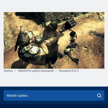
Spēles
MMORPG spēles tiešsaistē
Resident Evil 5