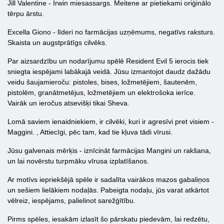
Jill Valentine - Irwin miesassargs. Meitene ar pietiekami oriģinālo
tērpu ārstu.
Excella Giono - līderi no farmācijas uzņēmums, negatīvs raksturs.
Skaista un augstprātīgs cilvēks.
Par aizsardzību un nodarījumu spēlē Resident Evil 5 ierocis tiek
sniegta iespējami labākajā veidā. Jūsu izmantojot daudz dažādu
veidu šaujamieroču: pistoles, bises, ložmetējiem, šautenēm,
pistolēm, granātmetējus, ložmetējiem un elektrošoka ierīce.
Vairāk un ieročus atsevišķi tikai Sheva.
Lomā saviem ienaidniekiem, ir cilvēki, kuri ir agresīvi pret visiem -
Maggini. , Attiecīgi, pēc tam, kad tie kļuva tādi vīrusi.
Jūsu galvenais mērķis - iznīcināt farmācijas Mangini un rakšana,
un lai novērstu turpmāku vīrusa izplatīšanos.
Ar motīvs iepriekšējā spēle ir sadalīta vairākos mazos gabaliņos
un sešiem lielākiem nodaļās. Pabeigta nodaļu, jūs varat atkārtot
vēlreiz, iespējams, palielinot sarežģītību.
Pirms spēles, iesakām izlasīt šo pārskatu piedevām, lai redzētu,