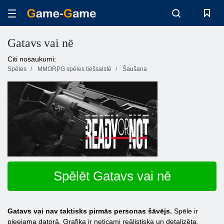
Gatavs vai nē
Citi nosaukumi:
Spēles
MMORPG spēles tiešsaistē
Šaušana
Spēlēt Gatavs vai nē
Gatavs vai nav taktisks pirmās personas šāvējs.
Spēle ir
pieejama datorā. Grafika ir neticami reālistiska un detalizēta.