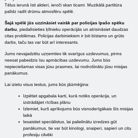
Tēlus ierunā īsti aktieri, ieroči skan ticami. Muzikālā partitūra
palīdz radīt drūmu atmosfēru spēlē.
Šajā spēlē jūs uzzināsiet vairāk par policijas īpašo spēku
darbu
, piedalīsieties ķīlnieku operācijās un atrisināsiet daudzas
citas problēmas. Policijas darbiniekiem ir ļoti bīstams un grūts
darbs, taču tas var būt arī interesants.
Jums nevajadzētu uzņemties tik svarīgus uzdevumus, pirms
neesat pabeidzis īsu apmācības uzdevumu. Jums būs
nepieciešamas visas jūsu prasmes, lai nodrošinātu jūsu misijas
panākumus.
Lai izietu visus testus, jums būs jāizmēģina:
Izpētiet apgabala karti, kurā notiks operācija, un
izstrādājiet rīcības plānu
Izlemiet, kurš aprīkojums būs visnoderīgākais šīs misijas
laikā
Iesaistiet speciālistus, lai palielinātu izredzes gūt
panākumus, tie var būt kinologi, snaiperi, sapieri un citu
profesiju cilvēki