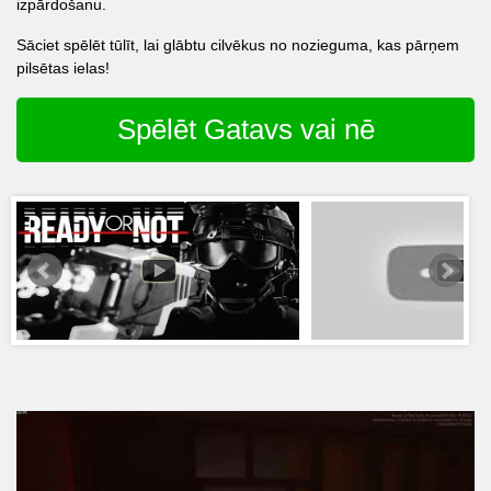
izpārdošanu.
Sāciet spēlēt tūlīt, lai glābtu cilvēkus no nozieguma, kas pārņem
pilsētas ielas!
Spēlēt Gatavs vai nē