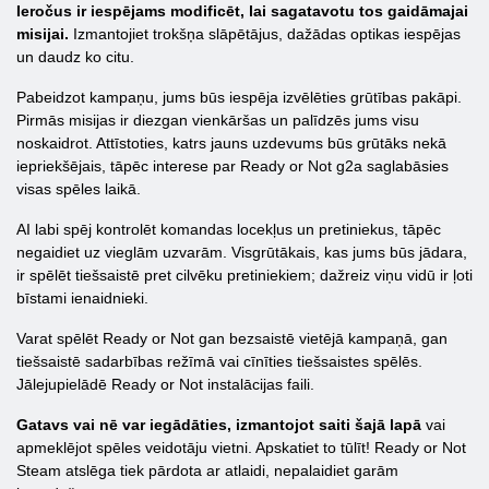
Ieročus ir iespējams modificēt, lai sagatavotu tos gaidāmajai
misijai.
Izmantojiet trokšņa slāpētājus, dažādas optikas iespējas
un daudz ko citu.
Pabeidzot kampaņu, jums būs iespēja izvēlēties grūtības pakāpi.
Pirmās misijas ir diezgan vienkāršas un palīdzēs jums visu
noskaidrot. Attīstoties, katrs jauns uzdevums būs grūtāks nekā
iepriekšējais, tāpēc interese par Ready or Not g2a saglabāsies
visas spēles laikā.
AI labi spēj kontrolēt komandas locekļus un pretiniekus, tāpēc
negaidiet uz vieglām uzvarām. Visgrūtākais, kas jums būs jādara,
ir spēlēt tiešsaistē pret cilvēku pretiniekiem; dažreiz viņu vidū ir ļoti
bīstami ienaidnieki.
Varat spēlēt Ready or Not gan bezsaistē vietējā kampaņā, gan
tiešsaistē sadarbības režīmā vai cīnīties tiešsaistes spēlēs.
Jālejupielādē Ready or Not instalācijas faili.
Gatavs vai nē var iegādāties, izmantojot saiti šajā lapā
vai
apmeklējot spēles veidotāju vietni. Apskatiet to tūlīt! Ready or Not
Steam atslēga tiek pārdota ar atlaidi, nepalaidiet garām