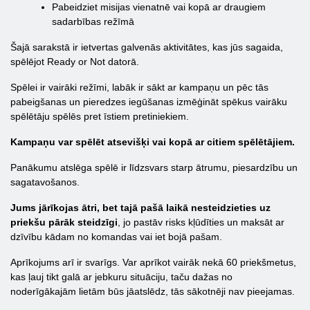
Pabeidziet misijas vienatnē vai kopā ar draugiem
sadarbības režīmā
Šajā sarakstā ir ietvertas galvenās aktivitātes, kas jūs sagaida,
spēlējot Ready or Not datorā.
Spēlei ir vairāki režīmi, labāk ir sākt ar kampaņu un pēc tās
pabeigšanas un pieredzes iegūšanas izmēģināt spēkus vairāku
spēlētāju spēlēs pret īstiem pretiniekiem.
Kampaņu var spēlēt atsevišķi vai kopā ar citiem spēlētājiem.
Panākumu atslēga spēlē ir līdzsvars starp ātrumu, piesardzību un
sagatavošanos.
Jums jārīkojas ātri, bet tajā pašā laikā nesteidzieties uz
priekšu pārāk steidzīgi
, jo pastāv risks kļūdīties un maksāt ar
dzīvību kādam no komandas vai iet bojā pašam.
Aprīkojums arī ir svarīgs. Var aprīkot vairāk nekā 60 priekšmetus,
kas ļauj tikt galā ar jebkuru situāciju, taču dažas no
noderīgākajām lietām būs jāatslēdz, tās sākotnēji nav pieejamas.