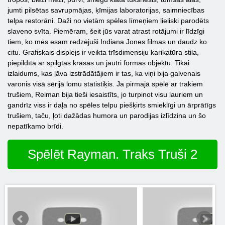
jumti pilsētas savrupmājas, ķīmijas laboratorijas, saimniecības
telpa restorāni. Daži no vietām spēles līmeņiem lieliski parodēts
slaveno svīta. Piemēram, šeit jūs varat atrast rotājumi ir līdzīgi
tiem, ko mēs esam redzējuši Indiana Jones filmas un daudz ko
citu. Grafiskais displejs ir veikta trīsdimensiju karikatūra stila,
piepildīta ar spilgtas krāsas un jautri formas objektu. Tikai
izlaidums, kas ļāva izstrādātājiem ir tas, ka viņi bija galvenais
varonis visā sērijā lomu statistiķis. Ja pirmajā spēlē ar trakiem
trušiem, Reiman bija tieši iesaistīts, jo turpinot visu lauriem un
gandrīz viss ir daļa no spēles telpu piešķirts smieklīgi un ārprātīgs
trušiem, taču, ļoti dažādas humora un parodijas izlīdzina un šo
nepatīkamo brīdi.
Spēlēt Rayman. Traks Truši 2