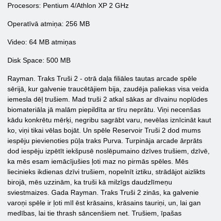
Procesors: Pentium 4/Athlon XP 2 GHz
Operatīvā atmiņa: 256 MB
Video: 64 MB atmiņas
Disk Space: 500 MB
Rayman. Traks Truši 2 - otrā daļa filiāles tautas arcade spēle
sērijā, kur galvenie traucētājiem bija, zaudēja paliekas visa veida
iemesla dēļ trušiem. Mad truši 2 atkal sākas ar dīvainu noplūdes
biomateriāla jā malām piepildīta ar tīru neprātu. Viņi necenšas
kādu konkrētu mērķi, negribu sagrābt varu, nevēlas iznīcināt kaut
ko, viņi tikai vēlas bojāt. Un spēle Reservoir Truši 2 dod mums
iespēju pievienoties pūļa traks Purva. Turpināja arcade ārprāts
dod iespēju izpētīt iekšpusē noslēpumaino dzīves trušiem, dzīvē,
ka mēs esam iemācījušies ļoti maz no pirmās spēles. Mēs
liecinieks ikdienas dzīvi trušiem, nopelnīt iztiku, strādājot aizlikts
birojā, mēs uzzinām, ka truši kā milzīgs daudzlīmeņu
sviestmaizes. Gada Rayman. Traks Truši 2 zinās, ka galvenie
varoņi spēle ir ļoti mīl ēst krāsains, krāsains tauriņi, un, lai gan
medības, lai tie thrash sāncenšiem net. Trušiem, īpašas