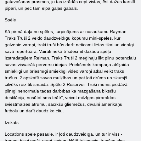
gatavošanas prasmes, jo tas izrādās cept vistas, ēst dažas karstā
pipari, un pēc tam elpa gaļas gabals.
Spēle
Kā pirmā daļa no spēles, turpinājums ar nosaukumu Rayman.
Traks Truši 2 veido daudzveidīgu kopumu mini-spēles, kur
galvenie varoņi, traki truši būs darīt neticami lietas tikai un vienīgi
savā repertuārā. Vairāk nekā trīsdesmit dažādu spēļu
izstrādātājiem Reiman. Traks Truši 2 mēģināju likt pilnu potenciālu
savas visvairāk perversu idejas. Priekšmets kampaņa atšķaida
smieklīgi un briesmīgi smieklīgi video varoņi atkal veikt traks
trušus. 2 apskatīt savas muļķības un pat ļoti drūms un skumjš
cilvēks reiz tik smaida. Spēle 2 Reservoir Truši mums piedāvā
pilnīgi nenormāla tādas darbības kā mazgāšana biksīšu
destilāciju, nosūtot sms teātrī, veicot milzīgas piramīdas
sviestmaizes ātrumu, sacīkšu gliemežus, dīvaini amerikāņu
futbolu un darīt daudz ko citu.
Izskats
Locations spēle pasaulē, ir ļoti daudzveidīga, un tur ir viss -
tropos, biezi meži, purvi, sniegu klātā tuksnesis, tumšas alas,