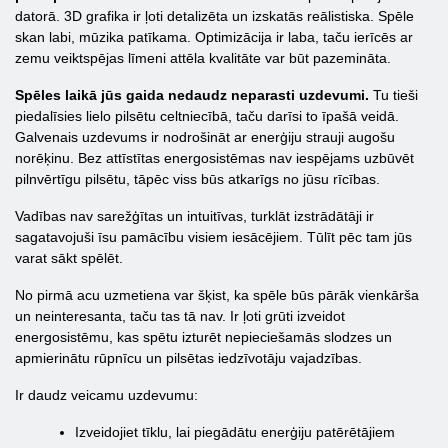
datorā. 3D grafika ir ļoti detalizēta un izskatās reālistiska. Spēle
skan labi, mūzika patīkama. Optimizācija ir laba, taču ierīcēs ar
zemu veiktspējas līmeni attēla kvalitāte var būt pazemināta.
Spēles laikā jūs gaida nedaudz neparasti uzdevumi.
Tu tieši
piedalīsies lielo pilsētu celtniecībā, taču darīsi to īpašā veidā.
Galvenais uzdevums ir nodrošināt ar enerģiju strauji augošu
norēķinu. Bez attīstītas energosistēmas nav iespējams uzbūvēt
pilnvērtīgu pilsētu, tāpēc viss būs atkarīgs no jūsu rīcības.
Vadības nav sarežģītas un intuitīvas, turklāt izstrādātāji ir
sagatavojuši īsu pamācību visiem iesācējiem. Tūlīt pēc tam jūs
varat sākt spēlēt.
No pirmā acu uzmetiena var šķist, ka spēle būs pārāk vienkārša
un neinteresanta, taču tas tā nav. Ir ļoti grūti izveidot
energosistēmu, kas spētu izturēt nepieciešamās slodzes un
apmierinātu rūpnīcu un pilsētas iedzīvotāju vajadzības.
Ir daudz veicamu uzdevumu:
Izveidojiet tīklu, lai piegādātu enerģiju patērētājiem