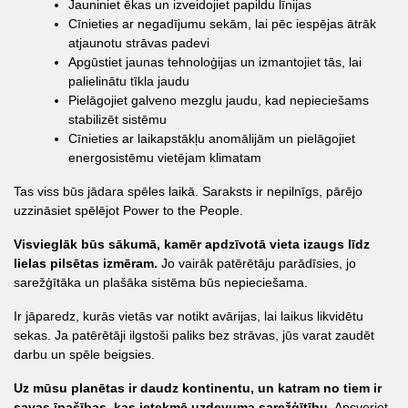
Jauniniet ēkas un izveidojiet papildu līnijas
Cīnieties ar negadījumu sekām, lai pēc iespējas ātrāk
atjaunotu strāvas padevi
Apgūstiet jaunas tehnoloģijas un izmantojiet tās, lai
palielinātu tīkla jaudu
Pielāgojiet galveno mezglu jaudu, kad nepieciešams
stabilizēt sistēmu
Cīnieties ar laikapstākļu anomālijām un pielāgojiet
energosistēmu vietējam klimatam
Tas viss būs jādara spēles laikā. Saraksts ir nepilnīgs, pārējo
uzzināsiet spēlējot Power to the People.
Visvieglāk būs sākumā, kamēr apdzīvotā vieta izaugs līdz
lielas pilsētas izmēram.
Jo vairāk patērētāju parādīsies, jo
sarežģītāka un plašāka sistēma būs nepieciešama.
Ir jāparedz, kurās vietās var notikt avārijas, lai laikus likvidētu
sekas. Ja patērētāji ilgstoši paliks bez strāvas, jūs varat zaudēt
darbu un spēle beigsies.
Uz mūsu planētas ir daudz kontinentu, un katram no tiem ir
savas īpašības, kas ietekmē uzdevuma sarežģītību.
Apsveriet