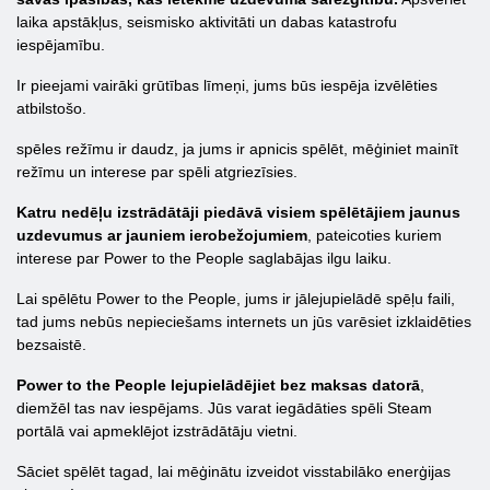
laika apstākļus, seismisko aktivitāti un dabas katastrofu
iespējamību.
Ir pieejami vairāki grūtības līmeņi, jums būs iespēja izvēlēties
atbilstošo.
spēles režīmu ir daudz, ja jums ir apnicis spēlēt, mēģiniet mainīt
režīmu un interese par spēli atgriezīsies.
Katru nedēļu izstrādātāji piedāvā visiem spēlētājiem jaunus
uzdevumus ar jauniem ierobežojumiem
, pateicoties kuriem
interese par Power to the People saglabājas ilgu laiku.
Lai spēlētu Power to the People, jums ir jālejupielādē spēļu faili,
tad jums nebūs nepieciešams internets un jūs varēsiet izklaidēties
bezsaistē.
Power to the People lejupielādējiet bez maksas datorā
,
diemžēl tas nav iespējams. Jūs varat iegādāties spēli Steam
portālā vai apmeklējot izstrādātāju vietni.
Sāciet spēlēt tagad, lai mēģinātu izveidot visstabilāko enerģijas