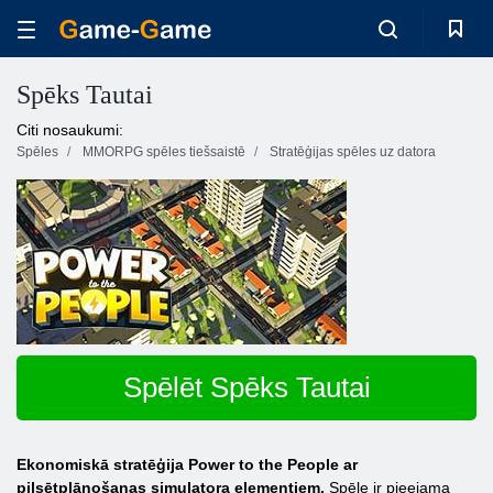
Spēks Tautai
Citi nosaukumi:
Spēles
MMORPG spēles tiešsaistē
Stratēģijas spēles uz datora
Spēlēt Spēks Tautai
Ekonomiskā stratēģija Power to the People ar
pilsētplānošanas simulatora elementiem.
Spēle ir pieejama