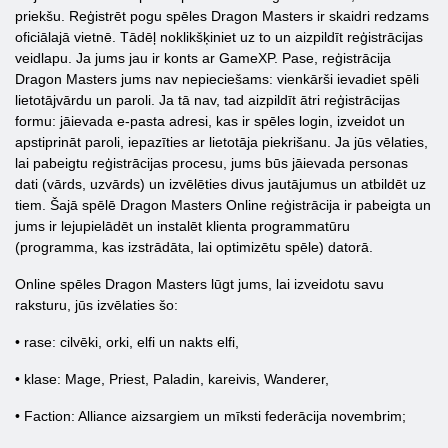
priekšu. Reģistrēt pogu spēles Dragon Masters ir skaidri redzams
oficiālajā vietnē. Tādēļ noklikšķiniet uz to un aizpildīt reģistrācijas
veidlapu. Ja jums jau ir konts ar GameXP. Pase, reģistrācija
Dragon Masters jums nav nepieciešams: vienkārši ievadiet spēli
lietotājvārdu un paroli. Ja tā nav, tad aizpildīt ātri reģistrācijas
formu: jāievada e-pasta adresi, kas ir spēles login, izveidot un
apstiprināt paroli, iepazīties ar lietotāja piekrišanu. Ja jūs vēlaties,
lai pabeigtu reģistrācijas procesu, jums būs jāievada personas
dati (vārds, uzvārds) un izvēlēties divus jautājumus un atbildēt uz
tiem. Šajā spēlē Dragon Masters Online reģistrācija ir pabeigta un
jums ir lejupielādēt un instalēt klienta programmatūru
(programma, kas izstrādāta, lai optimizētu spēle) datorā.
Online spēles Dragon Masters lūgt jums, lai izveidotu savu
raksturu, jūs izvēlaties šo:
• rase: cilvēki, orki, elfi un nakts elfi,
• klase: Mage, Priest, Paladin, kareivis, Wanderer,
• Faction: Alliance aizsargiem un mīksti federācija novembrim;