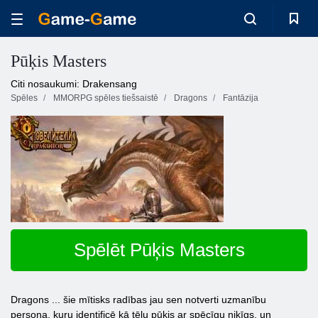
Pūķis Masters
Citi nosaukumi: Drakensang
Spēles
MMORPG spēles tiešsaistē
Dragons
Fantāzija
Spēlēt Pūķis Masters
Dragons ... šie mītisks radības jau sen notverti uzmanību
persona, kuru identificē kā tēlu pūķis ar spēcīgu niķīgs, un