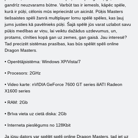
gandrīz neuzvarams būtne. Varbūt tas ir iemesls, kāpēc spēle,
kurā ir pūķi, cēlonis mūs iepriecināt un aicināt. Pūķis Masters
tiešsaistes spēli žanrā multiplayer lomu spēlē spēles, kas ļauj
jums justies kā pavēlnieks pūķi. Šajā spēlē jūs varat uzlabot savu
pūķis medības ar viņu, lai veiktu dažādus uzdevumus, un,
protams, cīnīties kopā gan uz zemes, gan gaisā. Jau interesē?
Tad precizēt sistēmas prasības, kas būs spēlēt spēli online
Dragon Masters.
• Operētājsistēma: Windows XP/Vista/7
• Procesors: 2GHz
• Video karte: nVIDIA GeForce 7600 GT series iliATI Radeon
X1600 series
• RAM: 2Gb
• Brīva vieta uz cietā diska: 2Gb
• Interneta pieslēgums no 128Kbit
Ja jūsu dators var spēlēt spēli online Dragon Masters, tad iet uz