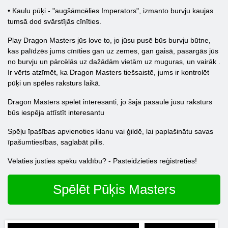
• Kaulu pūķi - "augšāmcēlies Imperators", izmanto burvju kaujas
tumsā dod svārstījās cīnīties.
Play Dragon Masters jūs love to, jo jūsu pusē būs burvju būtne,
kas palīdzēs jums cīnīties gan uz zemes, gan gaisā, pasargās jūs
no burvju un pārcēlās uz dažādām vietām uz muguras, un vairāk .
Ir vērts atzīmēt, ka Dragon Masters tiešsaistē, jums ir kontrolēt
pūķi un spēles raksturs laikā.
Dragon Masters spēlēt interesanti, jo šajā pasaulē jūsu raksturs
būs iespēja attīstīt interesantu
Spēļu īpašības apvienoties klanu vai ģildē, lai paplašinātu savas
īpašumtiesības, saglabāt pilis.
Vēlaties justies spēku valdību? - Pasteidzieties reģistrēties!
Spēlēt Pūķis Masters