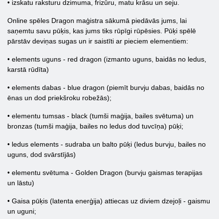
• izskatu raksturu dzimuma, frizūru, matu krāsu un seju.
Online spēles Dragon maģistra sākumā piedāvās jums, lai
saņemtu savu pūķis, kas jums tiks rūpīgi rūpēsies. Pūķi spēlē
pārstāv deviņas sugas un ir saistīti ar pieciem elementiem:
• elements uguns - red dragon (izmanto uguns, baidās no ledus,
karstā rūdīta)
• elements dabas - blue dragon (piemīt burvju dabas, baidās no
ēnas un dod priekšroku robežās);
• elementu tumsas - black (tumši maģija, bailes svētuma) un
bronzas (tumši maģija, bailes no ledus dod tuvcīņa) pūķi;
• ledus elements - sudraba un balto pūķi (ledus burvju, bailes no
uguns, dod svārstījās)
• elementu svētuma - Golden Dragon (burvju gaismas terapijas
un lāstu)
• Gaisa pūķis (latenta enerģija) attiecas uz diviem dzejoļi - gaismu
un uguni;