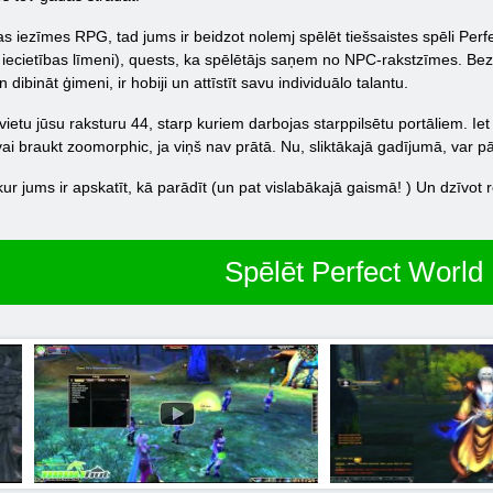
as iezīmes RPG, tad jums ir beidzot nolemj spēlēt tiešsaistes spēli Perf
 iecietības līmeni), quests, ka spēlētājs saņem no NPC-rakstzīmes. Bez 
dibināt ģimeni, ir hobiji un attīstīt savu individuālo talantu.
vietu jūsu raksturu 44, starp kuriem darbojas starppilsētu portāliem. Ie
vai braukt zoomorphic, ja viņš nav prātā. Nu, sliktākajā gadījumā, var p
 kur jums ir apskatīt, kā parādīt (un pat vislabākajā gaismā! ) Un dzīvot
Spēlēt Perfect World