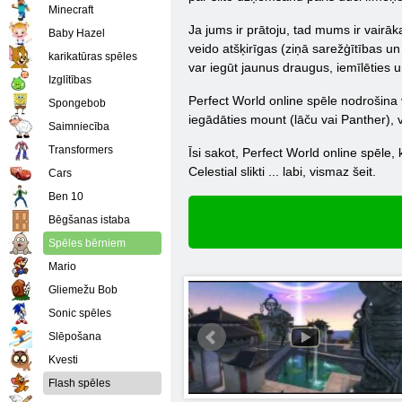
Minecraft
Ja jums ir prātoju, tad mums ir vairāk
Baby Hazel
veido atšķirīgas (ziņā sarežģītības un
karikatūras spēles
var iegūt jaunus draugus, iemīlēties un 
Izglītības
Perfect World online spēle nodrošina 
Spongebob
iegādāties mount (lāču vai Panther), 
Saimniecība
Transformers
Īsi sakot, Perfect World online spēle,
Celestial slikti ... labi, vismaz šeit.
Cars
Ben 10
Bēgšanas istaba
Spēles bērniem
Mario
Gliemežu Bob
Sonic spēles
Slēpošana
Kvesti
Flash spēles