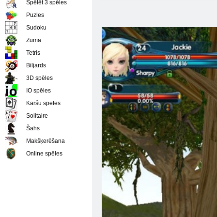
Spēlēt 3 spēles
Puzles
Sudoku
Zuma
Tetris
Biljards
3D spēles
IO spēles
Kāršu spēles
Solitaire
Šahs
Makšķerēšana
Online spēles