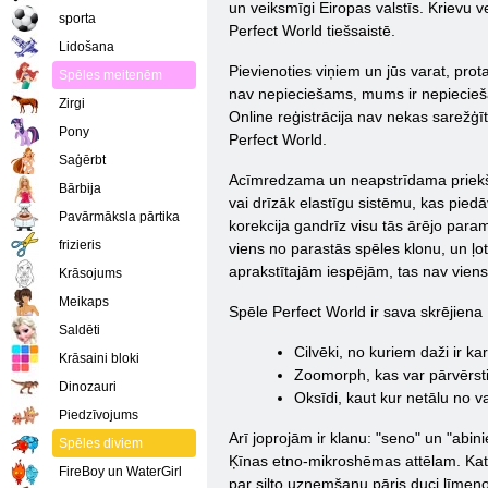
un veiksmīgi Eiropas valstīs. Krievu v
sporta
Perfect World tiešsaistē.
Lidošana
Pievienoties viņiem un jūs varat, prot
Spēles meitenēm
nav nepieciešams, mums ir nepieciešam
Zirgi
Online reģistrācija nav nekas sarežģīts
Pony
Perfect World.
Saģērbt
Acīmredzama un neapstrīdama priekšrocī
Bārbija
vai drīzāk elastīgu sistēmu, kas piedā
Pavārmāksla pārtika
korekcija gandrīz visu tās ārējo para
frizieris
viens no parastās spēles klonu, un ļoti
aprakstītajām iespējām, tas nav viens
Krāsojums
Meikaps
Spēle Perfect World ir sava skrējiena
Saldēti
Cilvēki, no kuriem daži ir kar
Krāsaini bloki
Zoomorph, kas var pārvērst
Dinozauri
Oksīdi, kaut kur netālu no va
Piedzīvojums
Arī joprojām ir klanu: "seno" un "abi
Spēles diviem
Ķīnas etno-mikroshēmas attēlam. Katrs 
FireBoy un WaterGirl
par silto uzņemšanu pāris duci līmeņo