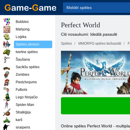
Bubbles
Perfect World
Mahjong
Citi nosaukumi: Ideālā pasaulē
Loģika
Spēles
MMORPG spēles tiešsaistē
F
Spēles zēniem
tvertne spēles
Šaušana
Sacīkšu spēles
Zombies
Piedzīvojums
Futbols
Lego NinjaGo
Spider-Man
Stratēģija
karš
Online spēles Perfect World - multipla
snaiperis