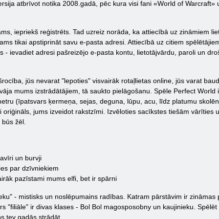
ersija atbrīvot notika 2008.gadā, pēc kura visi fani «World of Warcraft»
ams, iepriekš reģistrēts. Tad uzreiz norāda, ka attiecībā uz zināmiem li
s tikai apstiprināt savu e-pasta adresi. Attiecībā uz citiem spēlētājie
 - ievadiet adresi pašreizējo e-pasta kontu, lietotājvārdu, paroli un droš
ba, jūs nevarat "lepoties" visvairāk rotaļlietas online, jūs varat baudīt
vāja mums izstrādātājiem, tā saukto pielāgošanu. Spēle Perfect World ier
metru (īpatsvars ķermeņa, sejas, deguna, lūpu, acu, līdz platumu skolēn
 oriģināls, jums izveidot rakstzīmi. Izvēloties sacīkstes tiešām vārīties 
 būs žēl.
avīri un burvji
ies par dzīvniekiem
irāk pazīstami mums elfi, bet ir spārni
nieku" - mistisks un noslēpumains radības. Katram pārstāvim ir zināmas p
"filiāle" ir divas klases - Bol Bol magosposobny un kaujinieku. Spēlēt 
s tev gadās strādāt.