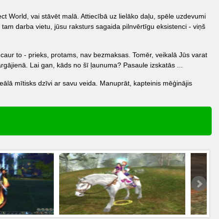
ect World, vai stāvēt malā. Attiecībā uz lielāko daļu, spēle uzdevumi
tam darba vietu, jūsu raksturs sagaida pilnvērtīgu eksistenci - viņš
t caur to - prieks, protams, nav bezmaksas. Tomēr, veikalā Jūs varat
ārgājienā. Lai gan, kāds no šī ļaunuma? Pasaule izskatās ...
 reālā mītisks dzīvi ar savu veida. Manuprāt, kapteinis mēģinājis