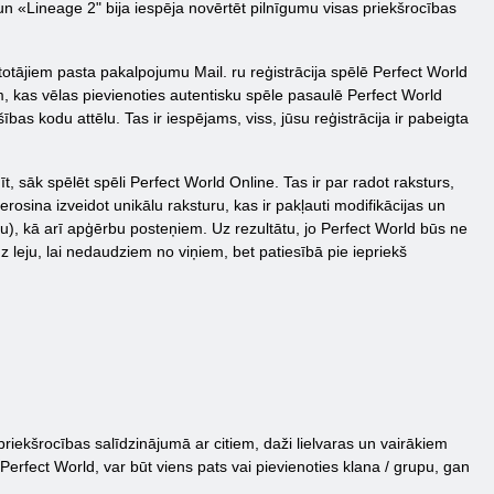
 un «Lineage 2" bija iespēja novērtēt pilnīgumu visas priekšrocības
etotājiem pasta pakalpojumu Mail. ru reģistrācija spēlē Perfect World
m, kas vēlas pievienoties autentisku spēle pasaulē Perfect World
ības kodu attēlu. Tas ir iespējams, viss, jūsu reģistrācija ir pabeigta
, sāk spēlēt spēli Perfect World Online. Tas ir par radot raksturs,
osina izveidot unikālu raksturu, kas ir pakļauti modifikācijas un
u), kā arī apģērbu posteņiem. Uz rezultātu, jo Perfect World būs ne
uz leju, lai nedaudziem no viņiem, bet patiesībā pie iepriekš
riekšrocības salīdzinājumā ar citiem, daži lielvaras un vairākiem
Perfect World, var būt viens pats vai pievienoties klana / grupu, gan