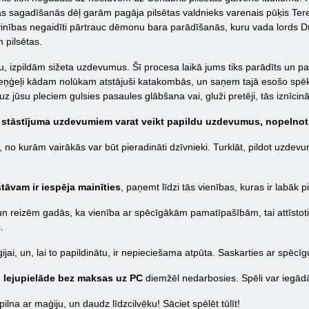
gas sagadīšanās dēļ garām pagāja pilsētas valdnieks varenais pūķis Ter
i. Svinības negaidīti pārtrauc dēmonu bara parādīšanās, kuru vada lord
pilsētas.
iju, izpildām sižeta uzdevumus. Šī procesa laikā jums tiks parādīts un pa
o eņģeļi kādam nolūkam atstājuši katakombās, un saņem tajā esošo spēk
 jūsu pleciem gulsies pasaules glābšana vai, gluži pretēji, tās iznīcināš
 stāstījuma uzdevumiem varat veikt papildu uzdevumus, nopelnot
o kurām vairākās var būt pieradināti dzīvnieki. Turklāt, pildot uzdevumu
āvam ir iespēja mainīties
, paņemt līdzi tās vienības, kuras ir lab
 un reizēm gadās, ka vienība ar spēcīgākām pamatīpašībām, tai attīstotie
.
jai, un, lai to papildinātu, ir nepieciešama atpūta. Saskarties ar spē
s lejupielāde bez maksas uz PC
diemžēl nedarbosies. Spēli var iegādāt
 pilna ar maģiju, un daudz līdzcilvēku! Sāciet spēlēt tūlīt!