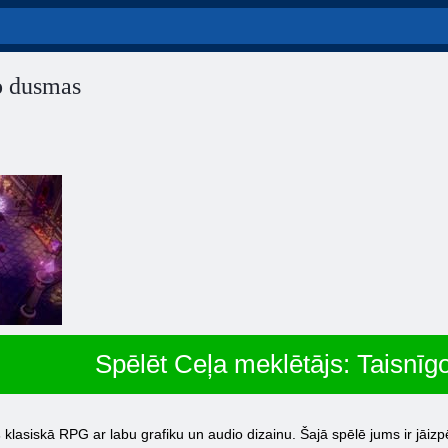
o dusmas
Spēlēt Ceļa meklētājs: Taisnī
s
klasiskā RPG ar labu grafiku un audio dizainu. Šajā spēlē jums ir jāizp