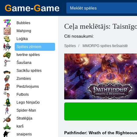
Bubbles
Ceļa meklētājs: Taisnīg
Mahjong
Citi nosaukumi:
Loģika
Spēles
MMORPG spēles tiešsaistē
Spēles zēniem
tvertne spēles
Šaušana
Sacīkšu spēles
Zombies
Piedzīvojums
Futbols
Lego NinjaGo
Spider-Man
Stratēģija
karš
Pathfinder: Wrath of the Righteou
snaiperis