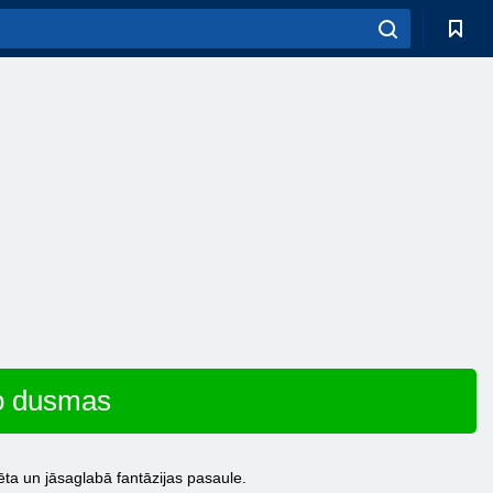
go dusmas
ēta un jāsaglabā fantāzijas pasaule.