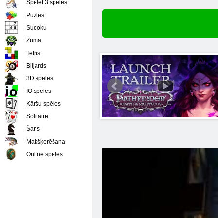
Spēlēt 3 spēles
Puzles
Sudoku
Zuma
Tetris
Biljards
3D spēles
IO spēles
Kāršu spēles
Solitaire
Šahs
Makšķerēšana
Online spēles