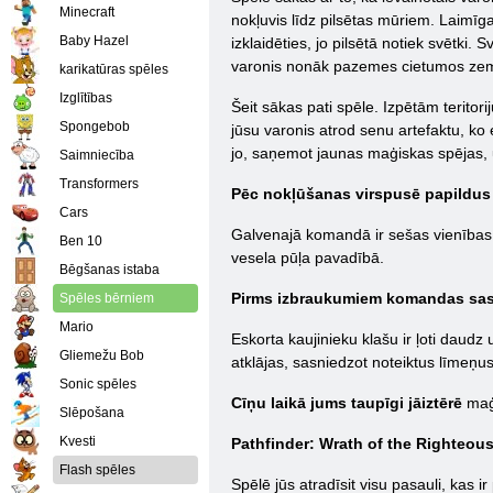
Minecraft
nokļuvis līdz pilsētas mūriem. Laimī
Baby Hazel
izklaidēties, jo pilsētā notiek svētk
varonis nonāk pazemes cietumos zem 
karikatūras spēles
Izglītības
Šeit sākas pati spēle. Izpētām teritor
Spongebob
jūsu varonis atrod senu artefaktu, k
jo, saņemot jaunas maģiskas spējas, uz
Saimniecība
Transformers
Pēc nokļūšanas virspusē papildus
Cars
Galvenajā komandā ir sešas vienības, n
Ben 10
vesela pūļa pavadībā.
Bēgšanas istaba
Pirms izbraukumiem komandas sast
Spēles bērniem
Mario
Eskorta kaujinieku klašu ir ļoti daudz
Gliemežu Bob
atklājas, sasniedzot noteiktus līmeņus
Sonic spēles
Cīņu laikā jums taupīgi jāiztērē
maģi
Slēpošana
Kvesti
Pathfinder: Wrath of the Righteou
Flash spēles
Spēlē jūs atradīsit visu pasauli, kas ir