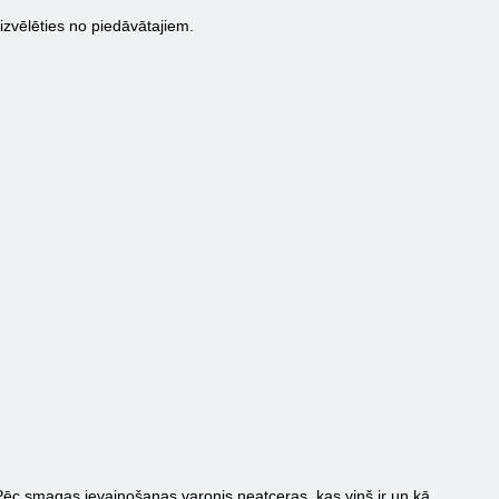
i izvēlēties no piedāvātajiem.
Pēc smagas ievainošanas varonis neatceras, kas viņš ir un kā