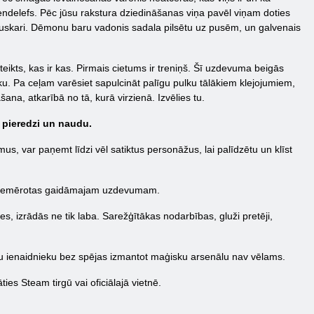
endelefs. Pēc jūsu rakstura dziedināšanas viņa pavēl viņam doties
s Duskari. Dēmonu baru vadonis sadala pilsētu uz pusēm, un galvenais
teikts, kas ir kas. Pirmais cietums ir treniņš. Šī uzdevuma beigās
u. Pa ceļam varēsiet sapulcināt palīgu pulku tālākiem klejojumiem,
ana, atkarībā no tā, kurā virzienā. Izvēlies tu.
 pieredzi un naudu.
s, var paņemt līdzi vēl satiktus personāžus, lai palīdzētu un klīst
āk piemērotas gaidāmajam uzdevumam.
s, izrādās ne tik laba. Sarežģītākas nodarbības, gluži pretēji,
cīgu ienaidnieku bez spējas izmantot maģisku arsenālu nav vēlams.
ies Steam tirgū vai oficiālajā vietnē.