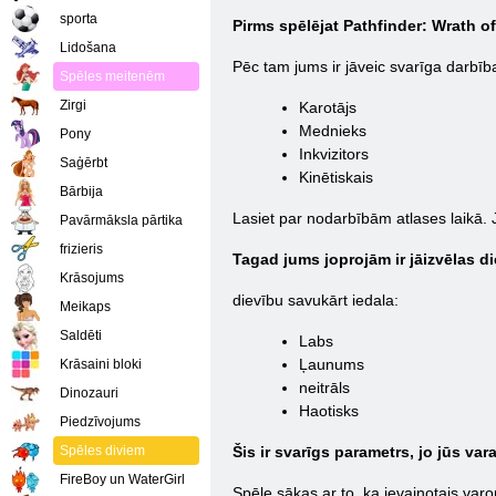
sporta
Pirms spēlējat Pathfinder: Wrath o
Lidošana
Pēc tam jums ir jāveic svarīga darbība,
Spēles meitenēm
Zirgi
Karotājs
Mednieks
Pony
Inkvizitors
Saģērbt
Kinētiskais
Bārbija
Lasiet par nodarbībām atlases laikā. Ja
Pavārmāksla pārtika
frizieris
Tagad jums joprojām ir jāizvēlas di
Krāsojums
dievību savukārt iedala:
Meikaps
Saldēti
Labs
Ļaunums
Krāsaini bloki
neitrāls
Dinozauri
Haotisks
Piedzīvojums
Spēles diviem
Šis ir svarīgs parametrs, jo jūs va
FireBoy un WaterGirl
Spēle sākas ar to, ka ievainotais va