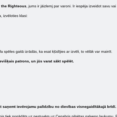
f the Righteous
, jums ir jāizlemj par varoni. Ir iespēja izveidot savu va
 izvēloties klasi:
 spēles gaitā izrādās, ka esat kļūdījies ar izvēli, to vēlāk var mainīt.
evišķais patrons, un jūs varat sākt spēlēt.
rat saņemt ievērojamu palīdzību no dievības visnegaidītākajā brīdī.
ronis tiek nogādāts uz nestuvēm uz Cenabris pilsētas galveno laukumu. 