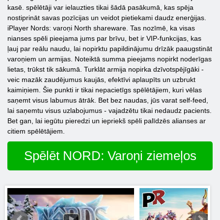
kasē. spēlētāji var ielauzties tikai šādā pasākumā, kas spēja
nostiprināt savas pozīcijas un veidot pietiekami daudz enerģijas.
iPlayer Nords: varoņi North shareware. Tas nozīmē, ka visas
nianses spēli pieejama jums par brīvu, bet ir VIP-funkcijas, kas
ļauj par reālu naudu, lai nopirktu papildinājumu drīzāk paaugstināt
varoņiem un armijas. Noteiktā summa pieejams nopirkt noderīgas
lietas, trūkst tik sākumā. Turklāt armija nopirka dzīvotspējīgāki -
veic mazāk zaudējumus kaujās, efektīvi aplaupīts un uzbrukt
kaimiņiem. Šie punkti ir tikai nepacietīgs spēlētājiem, kuri vēlas
saņemt visus labumus ātrāk. Bet bez naudas, jūs varat self-feed,
lai saņemtu visus uzlabojumus - vajadzētu tikai nedaudz pacients.
Bet gan, lai iegūtu pieredzi un iepriekš spēli palīdzēs alianses ar
citiem spēlētājiem.
Spēlēt NORD: Varoņi ziemeļos