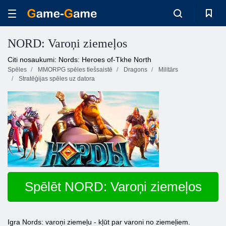
NORD: Varoņi ziemeļos
Citi nosaukumi: Nords: Heroes of-Tkhe North
Spēles
MMORPG spēles tiešsaistē
Dragons
Militārs
Stratēģijas spēles uz datora
Spēlēt NORD: Varoņi ziemeļos
Igra Nords: varoņi ziemeļu - kļūt par varoni no ziemeļiem.