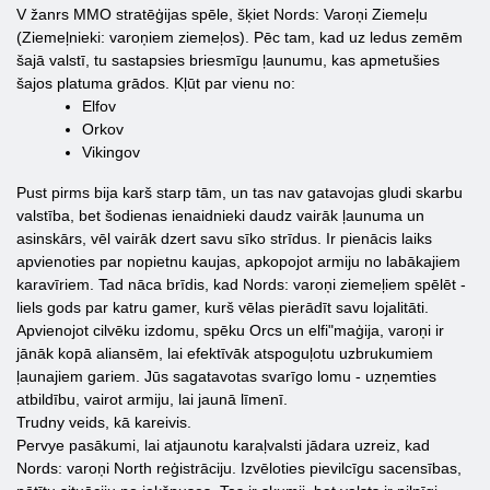
V žanrs MMO stratēģijas spēle, šķiet Nords: Varoņi Ziemeļu
(Ziemeļnieki: varoņiem ziemeļos). Pēc tam, kad uz ledus zemēm
šajā valstī, tu sastapsies briesmīgu ļaunumu, kas apmetušies
šajos platuma grādos. Kļūt par vienu no:
Elfov
Orkov
Vikingov
Pust pirms bija karš starp tām, un tas nav gatavojas gludi skarbu
valstība, bet šodienas ienaidnieki daudz vairāk ļaunuma un
asinskārs, vēl vairāk dzert savu sīko strīdus. Ir pienācis laiks
apvienoties par nopietnu kaujas, apkopojot armiju no labākajiem
karavīriem. Tad nāca brīdis, kad Nords: varoņi ziemeļiem spēlēt -
liels gods par katru gamer, kurš vēlas pierādīt savu lojalitāti.
Apvienojot cilvēku izdomu, spēku Orcs un elfi"maģija, varoņi ir
jānāk kopā aliansēm, lai efektīvāk atspoguļotu uzbrukumiem
ļaunajiem gariem. Jūs sagatavotas svarīgo lomu - uzņemties
atbildību, vairot armiju, lai jaunā līmenī.
Trudny veids, kā kareivis.
Pervye pasākumi, lai atjaunotu karaļvalsti jādara uzreiz, kad
Nords: varoņi North reģistrāciju. Izvēloties pievilcīgu sacensības,