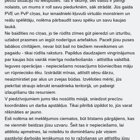
pētītu situāciju no iekšpuses. Tas ir skumji, bet valsts ir pilnīgi
nolaists, un mums ir roll savu piedurknēm, sāk strādāt. Jūs gaida
PVE un PvP cīņas, kur ienaidnieki kļuvuši virtuālo monstriem un
reālu spēlētāju, nolēma pārbaudīt savu spēku un savu kaujas
laukā.
Ne baidīties no cīņas, jo tie rūdīts zīmes gūt pieredzi un izturību,
uzlabot prasmes un iegūt noderīgus artefaktus. Pacelt jūsu puses
labākos cīnītājiem, nevar būt bail no biežiem neveiksmes un
pagaidu - tikai rūdīta raksturs. Papildus daudzajiem vingrinājumus
par kaujas būs vairāk mierīga nodarbošanās - attīstība valstībā.
Ieguves operācijas - nepieciešams nosacījums būvniecības māju
un rūpniecisko ēku. Izstrādāt mīnas, attīstīt sēņu dārzu,
neaizmirstiet par alus un zvejas būdas. Izvēloties mērķi, jūs
piekrītat straujo iebrukt ienaidnieka teritorijā, un pabeigt
izlaupīšanu tās resursiem.
V piedzīvojumiem jums tiks nosūtīts misijā, sniedzot precīzu
koordinātes un darba apstākļus. Tikai pilnībā izpildot to, jūs varat
rēķināties ar jauno.
Esli nolēma iet meklējumos ciematos, būt bīstams pārgājiens, kas
ne vienmēr beidzas jūsu uzvaru. Šeit tas ir nepieciešams, lai
attēlotu apmetnes, lai noteiktu to dominēšanu pār viņiem
pastāvīgi darbojās ienākumus no to ražošanas un attīstību jūsu