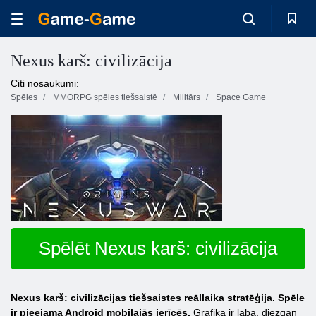
Nexus karš: civilizācija
Citi nosaukumi:
Spēles
MMORPG spēles tiešsaistē
Militārs
Space Game
Spēlēt Nexus karš: civilizācija
Nexus karš: civilizācijas tiešsaistes reāllaika stratēģija. Spēle
ir pieejama Android mobilajās ierīcēs.
Grafika ir laba, diezgan