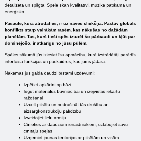
detalizēta un spilgta. Spēle skan kvalitatīvi, mūzika patīkama un
enerģiska.
Pasaule, kurā atrodaties, ir uz nāves sliekšņa. Pastāv globāls
konflikts starp vairākām rasēm, kas nākušas no dažādām
planētām. Tas, kurš tieši spēs izturēt šo pārbaudi un kļūt par
dominējošo, ir atkarīgs no jūsu pūlēm.
Spēles sākumā jūs iziesiet īsu apmācību, kurā izstrādātāji parādīs
interfeisa funkcijas un paskaidros, kas jums jādara.
Nākamās jūs gaida daudzi bīstami uzdevumi:
Izpētiet apkārtni ap bāzi
Iegūt materiālus būvniecībai un izejvielas iekārtu
ražošanai
Uzcelt pilsētu un nodrošināt tās drošību ar
aizsargkonstrukciju palīdzību
Izveidojiet lielu armiju
Cīnieties ar daudziem ienaidniekiem, uzlabojiet savu
cīnītāju spējas
Uzņemiet jaunas teritorijas ar pilsētām un visām