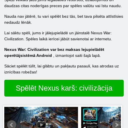
daudzas citas noderīgas preces par spēles valūtu vai īstu naudu.
Nauda nav jātērē, tu vari spēlēt bez tās, bet tava pilsēta attīstīsies
nedaudz lēnāk.
Lai sāktu spēli, jums ir jālejupielādē un jāinstalē Nexus War:
Civilization. Spēles laikā ierīcei jābūt savienotai ar internetu.
Nexus War: Civilization var bez maksas lejupielādēt
operētājsistēmā Android
, izmantojot saiti šajā lapā.
Sāciet spēlēt tūlīt, lai glābtu un pakļautu pasauli, kas atrodas uz
iznīcības robežas!
Spēlēt Nexus karš: civilizācija