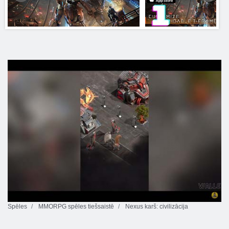
Spēles
MMORPG spēles tiešsaistē
Nexus karš: civilizācija