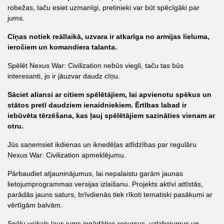
robežas, taču esiet uzmanīgi, pretinieki var būt spēcīgāki par
jums.
Cīņas notiek reāllaikā, uzvara ir atkarīga no armijas lieluma,
ieročiem un komandiera talanta.
Spēlēt Nexus War: Civilization nebūs viegli, taču tas būs
interesanti, jo ir jāuzvar daudz cīņu.
Sāciet aliansi ar citiem spēlētājiem, lai apvienotu spēkus un
stātos pretī daudziem ienaidniekiem. Ērtības labad ir
iebūvēta tērzēšana, kas ļauj spēlētājiem sazināties vienam ar
otru.
Jūs saņemsiet ikdienas un iknedēļas atlīdzības par regulāru
Nexus War: Civilization apmeklējumu.
Pārbaudiet atjauninājumus, lai nepalaistu garām jaunas
lietojumprogrammas versijas izlaišanu. Projekts aktīvi attīstās,
parādās jauns saturs, brīvdienās tiek rīkoti tematiski pasākumi ar
vērtīgām balvām.
Spēļu veikals ļaus jums iegādāties resursus, uzlabojumus un