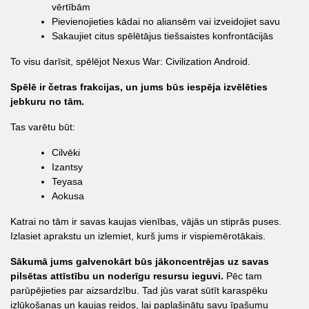
vērtībām
Pievienojieties kādai no aliansēm vai izveidojiet savu
Sakaujiet citus spēlētājus tiešsaistes konfrontācijās
To visu darīsit, spēlējot Nexus War: Civilization Android.
Spēlē ir četras frakcijas, un jums būs iespēja izvēlēties
jebkuru no tām.
Tas varētu būt:
Cilvēki
Izantsy
Teyasa
Aokusa
Katrai no tām ir savas kaujas vienības, vājās un stiprās puses.
Izlasiet aprakstu un izlemiet, kurš jums ir vispiemērotākais.
Sākumā jums galvenokārt būs jākoncentrējas uz savas
pilsētas attīstību un noderīgu resursu ieguvi.
Pēc tam
parūpējieties par aizsardzību. Tad jūs varat sūtīt karaspēku
izlūkošanas un kaujas reidos, lai paplašinātu savu īpašumu