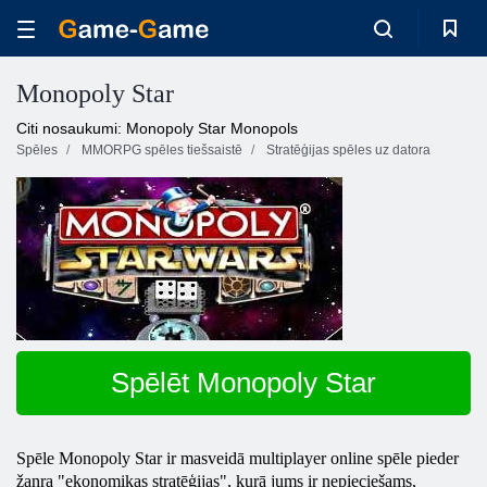
Monopoly Star
Citi nosaukumi: Monopoly Star Monopols
Spēles
MMORPG spēles tiešsaistē
Stratēģijas spēles uz datora
Spēlēt Monopoly Star
Spēle
Monopoly
Star ir masveidā multiplayer online spēle pieder
žanra "ekonomikas stratēģijas", kurā jums ir nepieciešams,