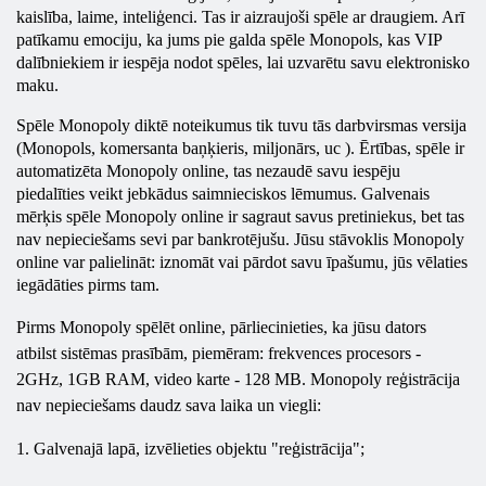
kaislība, laime, inteliģenci. Tas ir aizraujoši spēle ar draugiem. Arī
patīkamu emociju, ka jums pie galda spēle Monopols, kas VIP
dalībniekiem ir iespēja nodot spēles, lai uzvarētu savu elektronisko
maku.
Spēle
Monopoly
diktē noteikumus tik tuvu tās darbvirsmas versija
(Monopols, komersanta baņķieris, miljonārs, uc ). Ērtības, spēle ir
automatizēta
Monopoly
online, tas nezaudē savu iespēju
piedalīties veikt jebkādus saimnieciskos lēmumus. Galvenais
mērķis spēle
Monopoly
online
ir sagraut savus pretiniekus, bet tas
nav nepieciešams sevi par bankrotējušu. Jūsu stāvoklis
Monopoly
online
var palielināt: iznomāt vai pārdot savu īpašumu, jūs vēlaties
iegādāties pirms tam.
Pirms
Monopoly
spēlēt online, pārliecinieties, ka jūsu dators
atbilst sistēmas prasībām, piemēram: frekvences procesors -
2GHz, 1GB RAM, video karte - 128 MB.
Monopoly
reģistrācija
nav nepieciešams daudz sava laika un viegli:
1. Galvenajā lapā, izvēlieties objektu "reģistrācija";