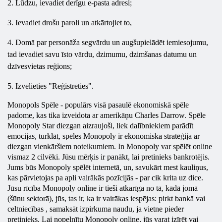
2. Lūdzu, ievadiet derīgu e-pasta adresi;
3. Ievadiet drošu paroli un atkārtojiet to,
4. Domā par personāža segvārdu un augšupielādēt iemiesojumu,
tad ievadiet savu īsto vārdu, dzimumu, dzimšanas datumu un
dzīvesvietas reģions;
5. Izvēlieties "Reģistrēties".
Monopols Spēle - populārs visā pasaulē ekonomiskā spēle
padome, kas tika izveidota ar amerikāņu Charles Darrow. Spēle
Monopoly
Star diezgan aizraujoši, liek dalībniekiem parādīt
emocijas, turklāt, spēles
Monopoly
ir ekonomiska stratēģija ar
diezgan vienkāršiem noteikumiem. In
Monopoly
var spēlēt online
vismaz 2 cilvēki. Jūsu mērķis ir panākt, lai pretinieks bankrotējis.
Jums būs
Monopoly
spēlēt
internetā, un, savukārt mest kauliņus,
kas pārvietojas pa apli vairākās pozīcijās - par cik krita uz dice.
Jūsu rīcība
Monopoly
online
ir tieši atkarīga no tā, kādā jomā
(šūnu sektorā), jūs, tas ir, ka ir vairākas iespējas: pirkt bankā vai
celtniecības , samaksāt izpirkuma naudu, ja vietne pieder
pretinieks. Lai nopelnītu
Monopoly
online, jūs varat izīrēt vai