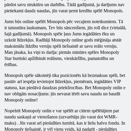
pārdot savu struktūru un darbību. Tādā gadījumā, ja darījums nav
pietiekami daudz naudas, jūs varat ņemt kredītu spēlē Monopols.
Jums būs online spēlēt Monopols pēc vecajiem noteikumiem. Tā
ir taisnstūra laukumam, Tev būs sāncenšiem, jūs roll dice (virtuālā,
šajā gadījumā). Monopols spēle ļaus Jums iegādāties ēku un
uzkrāt līdzekļus. Radītāji
Monopoly
online
gods mēģināja atstāt
maksimālu līdzību versiju spēli tiešsaistē ar savu reālo versiju.
Man jāsaka, ka viņi to darīja: pirmās minūtes spēles
Monopoly
Star burtiski apžilbināt reālisms, vienkāršību, pamatotību un
ērtības.
Monopols spēle sākotnēji tika pozicionēts kā bezmaksas spēli, bet
pastāv arī iespēja ievietojot līdzekļus, piemēram, iegādāties VIP
statusu, kas piedāvā daudzas priekšrocības. Bet
Monopoly
onlin
e
nav obligāts nosacījums: jūs nevarat tērēt savu naudu un baudīt
Monopoly
online!
Nopelnīt
Monopoly
onlin
e var spēlēt ar citiem spēlētājiem par
naudu saskaņā ar vienošanos (uzvarētāju jūs varat dot WMR-
maku) . Jūs varat arī piedalīties turnīrā, kas ir lielu balvu fondu. In
Monopoly
tiešsaistē, ir vēl viens veids, kā padarīt - piedalīties