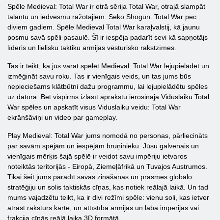
Spēle Medieval: Total War ir otrā sērija Total War, otrajā slampāt
talantu un iedvesmu ražotājiem. Seko Shogun: Total War pēc
diviem gadiem. Spēle Medieval Total War karaļvalstij, kā jaunu
posmu savā spēli pasaulē. Šī ir iespēja padarīt sevi kā sapņotājs
līderis un lielisku taktiku armijas vēsturisko rakstzīmes.
Tas ir teikt, ka jūs varat spēlēt Medieval: Total War lejupielādēt un
izmēģināt savu roku. Tas ir vienīgais veids, un tas jums būs
nepieciešams klātbūtni dažu programmu, lai lejupielādētu spēles
uz datora. Bet vispirms izlasīt aprakstu ierosināja Viduslaiku Total
War spēles un apskatīt visus Viduslaiku veidu: Total War
ekrānšāviņi un video par gameplay.
Play Medieval: Total War jums nomodā no personas, pārliecināts
par savām spējām un iespējām bruņinieku. Jūsu galvenais un
vienīgais mērķis šajā spēlē ir veidot savu impēriju ietvaros
noteiktās teritorijās - Eiropā, Ziemeļāfrikā un Tuvajos Austrumos.
Tikai šeit jums parādīt savas zināšanas un prasmes globālo
stratēģiju un solis taktiskās cīņas, kas notiek reālajā laikā. Un tad
mums vajadzētu teikt, ka ir divi režīmi spēle: vienu soli, kas ietver
atrast raksturs kartē, un attīstība armijas un labā impērijas vai
frakcija cīnās reālā laika 3D formātā.