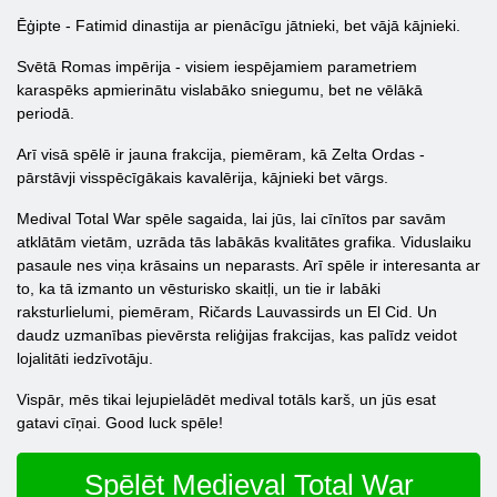
Ēģipte - Fatimid dinastija ar pienācīgu jātnieki, bet vājā kājnieki.
Svētā Romas impērija - visiem iespējamiem parametriem
karaspēks apmierinātu vislabāko sniegumu, bet ne vēlākā
periodā.
Arī visā spēlē ir jauna frakcija, piemēram, kā Zelta Ordas -
pārstāvji visspēcīgākais kavalērija, kājnieki bet vārgs.
Medival Total War spēle sagaida, lai jūs, lai cīnītos par savām
atklātām vietām, uzrāda tās labākās kvalitātes grafika. Viduslaiku
pasaule nes viņa krāsains un neparasts. Arī spēle ir interesanta ar
to, ka tā izmanto un vēsturisko skaitļi, un tie ir labāki
raksturlielumi, piemēram, Ričards Lauvassirds un El Cid. Un
daudz uzmanības pievērsta reliģijas frakcijas, kas palīdz veidot
lojalitāti iedzīvotāju.
Vispār, mēs tikai lejupielādēt medival totāls karš, un jūs esat
gatavi cīņai. Good luck spēle!
Spēlēt Medieval Total War