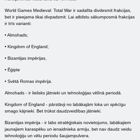
World Games Medieval: Total War ir sadalīta divdesmit frakcijas,
bet ir pieejama tikai divpadsmit. Lai atbilstu sākumposmā frakcijas
ir trīs varianti:
• Almohads;
• Kingdom of England;
• Bizantijas impērijas,
• Ēģipte
• Svētā Romas impērija.
Almohads - ir lielisks jātnieki un tehnoloģijas vēlīnā periodā.
Kingdom of England - pārstāvji no labākajām loka un spēcīgu
smago kājnieki. Bet trūkst daudzveidības jātnieki.
Bizantijas impērija - ir labs stratēģiskais novietojums, labākajiem
jaunajiem karaspēku un ienaidnieka armiju, bet nav daudz veidu
tehnoloģiju un vēlu periodu šaujampulvera.