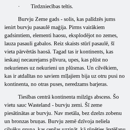
·
Tirdzniecības teltis.
Burvju Zeme gads - solis, kas palīdzēs jums
ienirt burvju pasaulē maģija. Pirms vairākiem
gadsimtiem, elementi haosu, eksplodējot no zemes,
lauza pasauli gabalos. Reiz skaists stūrī pasaulē, šī
vieta pārvērtās haosā. Tagad tas ir kontinents, kas
ieskauj necaurejams plīvura, upes, kas plūst no
nekurienes uz nekurieni un plūsmas. Un cilvēkiem,
kas ir atdalītas no saviem mīļajiem bija uz otru pusi no
kontinenta, no otras puses, neredzams barjeras.
Tiesības centrā kontinenta milzīgs abscess. Šo
vietu sauc Wasteland - burvju zemi. Šī zeme
piesātinātas ar burvju. Nav metāla, bez dzelzs zobenu
un bronzas bruņas. Burvju zemē dzīvoja neliela
cilvēku grupa, kas cenšas uzzināt, kā rūpēties ārstēšanu