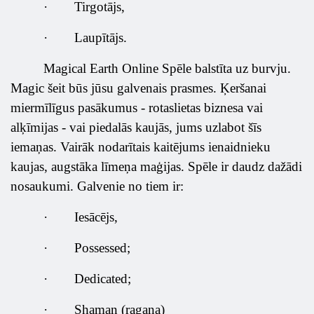
·
Tirgotājs,
·
Laupītājs.
Magical Earth Online Spēle balstīta uz burvju.
Magic šeit būs jūsu galvenais prasmes. Ķeršanai
miermīlīgus pasākumus - rotaslietas biznesa vai
alķīmijas - vai piedalās kaujās, jums uzlabot šīs
iemaņas. Vairāk nodarītais kaitējums ienaidnieku
kaujas, augstāka līmeņa maģijas. Spēle ir daudz dažādi
nosaukumi. Galvenie no tiem ir:
·
Iesācējs,
·
Possessed;
·
Dedicated;
·
Shaman (ragana)