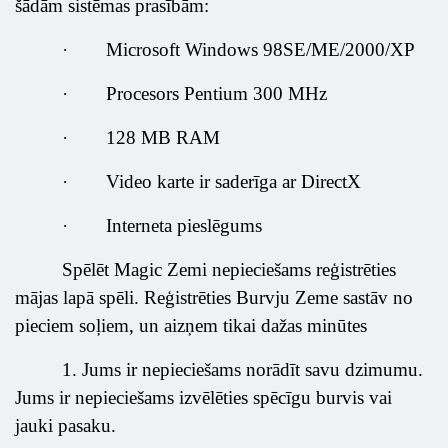
šādām sistēmas prasībām:
·
Microsoft Windows 98SE/ME/2000/XP
·
Procesors Pentium 300 MHz
·
128 MB RAM
·
Video karte ir saderīga ar DirectX
·
Interneta pieslēgums
Spēlēt Magic Zemi nepieciešams reģistrēties
mājas lapā spēli.
Reģistrēties Burvju Zeme sastāv no
pieciem soļiem, un aizņem tikai dažas minūtes
1.
Jums ir nepieciešams norādīt savu dzimumu.
Jums ir nepieciešams izvēlēties spēcīgu burvis vai
jauki pasaku.