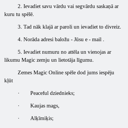
2.
Ievadiet savu vārdu vai segvārdu saskaņā ar
kuru tu spēlē.
3.
Tad nāk klajā ar paroli un ievadiet to divreiz.
4.
Norāda adresi baložu - Jūsu
e
-
mail
.
5.
Ievadiet numuru no attēla un vienojas ar
likumu Magic zemju un lietotāja līgumu.
Zemes Magic Online spēle dod jums iespēju
kļūt
·
Peaceful dziednieks;
·
Kaujas mags,
·
Alķīmiķis;