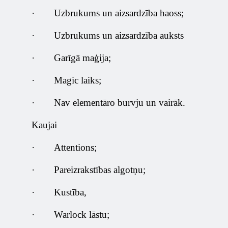
·
Uzbrukums un aizsardzība haoss;
·
Uzbrukums un aizsardzība auksts
·
Garīgā maģija;
·
Magic laiks;
·
Nav elementāro burvju un vairāk.
Kaujai
·
Attentions;
·
Pareizrakstības algotņu;
·
Kustība,
·
Warlock lāstu;