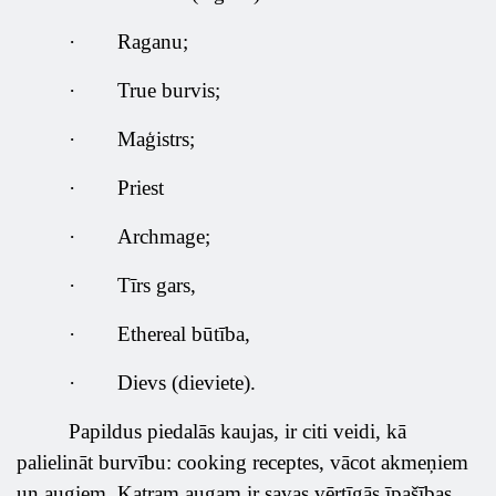
·
Raganu;
·
True burvis;
·
Maģistrs;
·
Priest
·
Archmage;
·
Tīrs gars,
·
Ethereal būtība,
·
Dievs (dieviete).
Papildus piedalās kaujas, ir citi veidi, kā
palielināt burvību: cooking receptes, vācot akmeņiem
un augiem. Katram augam ir savas vērtīgās īpašības