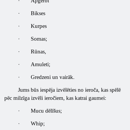
·
Apģērbi
·
Bikses
·
Kurpes
·
Somas;
·
Rūnas,
·
Amuleti;
·
Gredzeni un vairāk.
Jums būs iespēja izvēlēties no ieroča, kas spēlē
pēc milzīga izvēli ieročiem, kas katrai gaumei:
·
Mucu dēlīšus;
·
Whip;