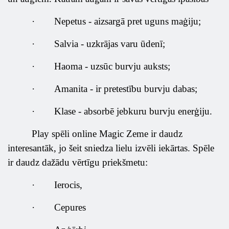
·
Nepetus - aizsargā pret uguns maģiju;
·
Salvia - uzkrājas varu ūdenī;
·
Haoma - uzsūc burvju auksts;
·
Amanita - ir pretestību burvju dabas;
·
Klase - absorbē jebkuru burvju enerģiju.
Play spēli online Magic Zeme ir daudz
interesantāk, jo šeit sniedza lielu izvēli iekārtas. Spēle
ir daudz dažādu vērtīgu priekšmetu:
·
Ierocis,
·
Cepures