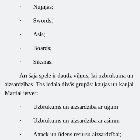
·
Nūjiņas;
·
Swords;
·
Asis;
·
Boards;
·
Siksnas.
Arī šajā spēlē ir daudz viļņus, lai uzbrukuma un
aizsardzības. Tos iedala divās grupās: kaujas un kaujai.
Martial ietver:
·
Uzbrukums un aizsardzība ar uguni
·
Uzbrukums un aizsardzība ar asinīm
·
Attack un ūdens resursu aizsardzībai;