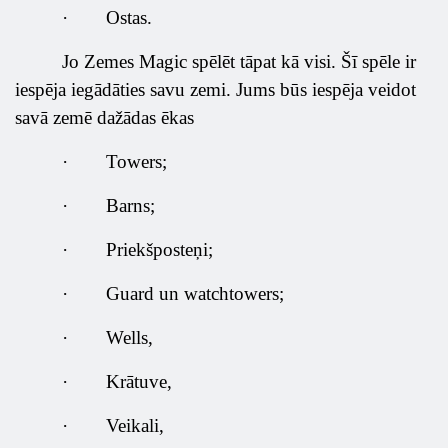
·
Ostas.
Jo Zemes Magic spēlēt tāpat kā visi. Šī spēle ir
iespēja iegādāties savu zemi. Jums būs iespēja veidot
savā zemē dažādas ēkas
·
Towers;
·
Barns;
·
Priekšposteņi;
·
Guard un watchtowers;
·
Wells,
·
Krātuve,
·
Veikali,