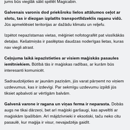
jums būs vieglāk sākt spēlēt Magicabin.
Galvenais varonis dod priekšroku lielos attālumos ceļot ar
slotu, tas ir diezgan izplatīts transportlīdzeklis raganu vidū.
Jūs apmeklēsiet teritorijas ar dažādu klimatu un reljefu.
Izpētot nepazīstamas vietas, mēģiniet nofotografēt pat vissīkākās
detaļas. Kešatmiņās ir paslēptas daudzas noderīgas lietas, kuras
nav viegli atrast.
Ceļojuma laikā iepazīstieties ar visiem maģiskās pasaules
iemītniekiem.
Būtībā tās ir maģiskas radības, ar kurām būs
interesanti komunicēt.
Sadraudzējoties ar jaunām paziņām, jūs varat pārņemt no viņiem
uzdevumus, kas ir izdevīgi. Par sekmīgu uzdevumu izpildi jūs
tiksiet apbalvoti ar vērtīgām balvām.
Galvenā varone ir ragana un viņas ferma ir neparasta.
Dobās
augs ne tikai dārzeņi, bet arī maģiski garšaugi, kas apveltīti ar
maģiskām īpašībām. Arī mājdzīvnieki ir eksotiski, taču neko citu
pasaulē, kur maģija ir visur, nevajadzēja gaidīt.