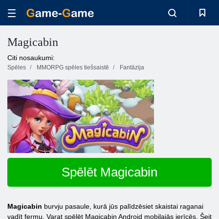
Magicabin
Citi nosaukumi:
Spēles
MMORPG spēles tiešsaistē
Fantāzija
Spēlēt Magicabin
Magicabin
burvju pasaule, kurā jūs palīdzēsiet skaistai raganai
vadīt fermu. Varat spēlēt Magicabin Android mobilajās ierīcēs. Šeit