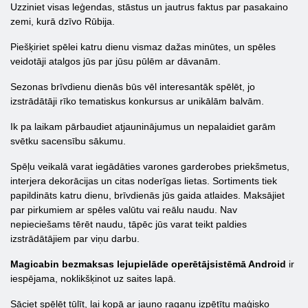
Uzziniet visas leģendas, stāstus un jautrus faktus par pasakaino
zemi, kurā dzīvo Rūbija.
Piešķiriet spēlei katru dienu vismaz dažas minūtes, un spēles
veidotāji atalgos jūs par jūsu pūlēm ar dāvanām.
Sezonas brīvdienu dienās būs vēl interesantāk spēlēt, jo
izstrādātāji rīko tematiskus konkursus ar unikālām balvām.
Ik pa laikam pārbaudiet atjauninājumus un nepalaidiet garām
svētku sacensību sākumu.
Spēļu veikalā varat iegādāties varones garderobes priekšmetus,
interjera dekorācijas un citas noderīgas lietas. Sortiments tiek
papildināts katru dienu, brīvdienās jūs gaida atlaides. Maksājiet
par pirkumiem ar spēles valūtu vai reālu naudu. Nav
nepieciešams tērēt naudu, tāpēc jūs varat teikt paldies
izstrādātājiem par viņu darbu.
Magicabin bezmaksas lejupielāde operētājsistēmā Android
ir
iespējama, noklikšķinot uz saites lapā.
Sāciet spēlēt tūlīt, lai kopā ar jauno raganu izpētītu maģisko