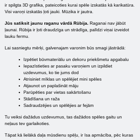
ir spilgta 3D grafika, pateicoties kurai spēle izskatās kā karikatūra.
Visi varoņi izskatās ļoti jauki. Mūzika ir jautra.
Jūs satiksit jaunu raganu vārdā Rūbija.
Raganai nav jābūt
ļaunai. Rūbija ir ļoti draudzīga un strādīga, palīdzi viņai izveidot
lauku fermu.
Lai sasniegtu mērķi, galvenajam varonim būs smagi jāstrādā:
Izpētiet būvmateriālu un dekoru priekšmetu apgabalu
Iepazīstieties ar pasaku varoņiem un izpildiet
uzdevumus, ko tie jums dod
Atrisiniet mīklas un spēlējiet mini spēles
Atjaunot un paplašināt māju
Parūpēties par vietas sakārtošanu
Stādīšana un raža
Sadraudzējies un spēlējies ar fejām
Tu veiksi dažādus uzdevumus, tas dažādos spēles gaitu un
neļaus tev garlaikoties.
Tāpat kā lielākā daļa mūsdienu spēļu, ir īsa apmācība, pēc kuras