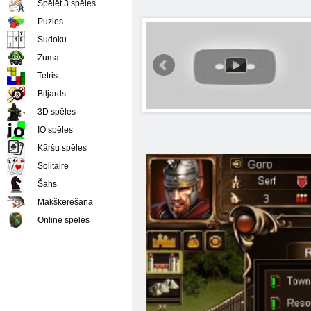
Spēlēt 3 spēles
Puzles
Sudoku
Zuma
Tetris
Biljards
3D spēles
IO spēles
Kāršu spēles
Solitaire
Šahs
Makšķerēšana
Online spēles