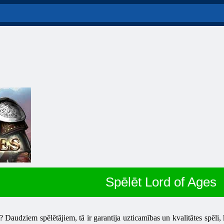
Spēlēt Lord of Ages
s? Daudziem spēlētājiem, tā ir garantija uzticamības un kvalitātes spēli,