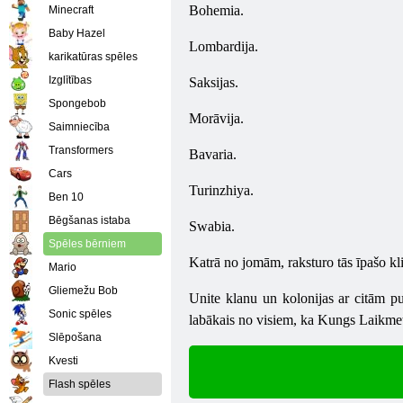
Bohemia.
Minecraft
Baby Hazel
Lombardija.
karikatūras spēles
Izglītības
Saksijas.
Spongebob
Morāvija.
Saimniecība
Transformers
Bavaria.
Cars
Turinzhiya.
Ben 10
Bēgšanas istaba
Swabia.
Spēles bērniem
Katrā no jomām, raksturo tās īpašo klim
Mario
Gliemežu Bob
Unite klanu un kolonijas ar citām pus
Sonic spēles
labākais no visiem, ka Kungs Laikmet
Slēpošana
Kvesti
Flash spēles