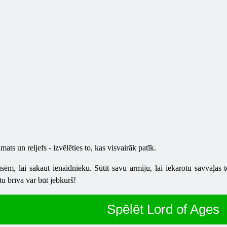
ats un reljefs - izvēlēties to, kas visvairāk patīk.
ēm, lai sakaut ienaidnieku. Sūtīt savu armiju, lai iekarotu savvaļas ter
u brīva var būt jebkurš!
Spēlēt Lord of Ages