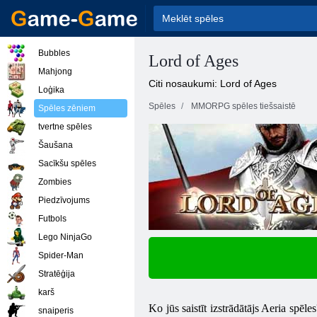
Bubbles
Lord of Ages
Mahjong
Citi nosaukumi: Lord of Ages
Loģika
Spēles
MMORPG spēles tiešsaistē
Spēles zēniem
tvertne spēles
Šaušana
Sacīkšu spēles
Zombies
Piedzīvojums
Futbols
Lego NinjaGo
Spider-Man
Stratēģija
karš
Ko jūs saistīt izstrādātājs Aeria spēle
snaiperis