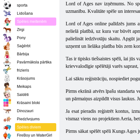
Lord of Ages nav izņēmums. No spēles
sporta
uzmanību. Kvalitāte spēle un interesan
Lidošana
Spēles meitenēm
Lord of Ages online palīdzēs jums ap
Zirgi
nelielā platībā, uz kura var būvēt apm
Pony
palielināt iedzīvotāju skaitu. Apgūt 
uzņemt un lielāka platība būs zem kon
Saģērbt
Bārbija
Tas ir tipisks tiešsaistes spēli, lai 
Pavārmāksla pārtika
krievvalodīgie spēlētāji varēs saprast
frizieris
Lai sāktu reģistrāciju, nospiediet pog
Krāsojums
Meikaps
Pirms ekrānā atvērs īpašu standarta v
Saldēti
un pārmaiņus aizpildīt visus laukus. J
Krāsaini bloki
Ja esat pieradis reģistrēt kontus, iz
Dinozauri
vismaz viens no projektiem Aeria, bet t
Piedzīvojums
Spēles diviem
Pirms sākat spēlēt spēli Kungs Ages jum
FireBoy un WaterGirl