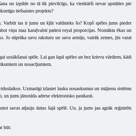
a un izpilde no tā tik pievilcīgs, ka vienkārši nevar apstāties pie
iksmīgu tiešsaistes projektu?
u. Varbūt tas ir jums un kļūt valdnieks šo? Kopš spēles jums pieder
zlabot viņu maz karaļvalsti patiesi royal proporcijas. Nomākta ēkas un
ks. Jo stiprāka savu raksturu un savu armiju, vairāk zemes, jūs varat
mīgai uzsākšanai spēle. Lai gan lapā spēles un bez krievu vārdiem, kādi
noteikumiem un nosacījumiem.
gu viduslaikos. Uzmanīgi izlasiet lauku nosaukumus un mājienu sistēmu
i, un jums jānorāda adrese elektronisko pastkasti.
ntot savas atļauju datus šajā spēlē. Un, ja jums jau agrāk reģistrēts
r būt: