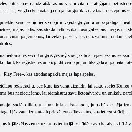
 būtība nav daudz atšķiras no visām citām stratēģijām, bet īstenošan
ts stāsts, viegla ekspluatācija un jauku grafiku, nav tas ir noslēpums ve
meklēt seno zemju iedzīvotāji ir vajadzīga gudra un saprātīga lineāl
etnes, mājas, pilis, kas strādā celtniecībā. Jūsu galvenais mērķis ir u
jaunas cīņas paņēmienus, lai vēlāk pārvērst tos neuzvarams militārs spē
troles.
jūs varat iedomāties sevi Kunga Ages reģistrācijas būs nepieciešams veiks
, ko darīt, kā reģistrēties un aizpildīt veidlapu, un tiks galā ar pamata 
u «Play Free», kas atrodas apakšā mājas lapā spēles.
eidlapu reģistrāciju, pēc kura jūs varat aizpildīt, lai sāktu spēlēt Kun
ums būs nepieciešams, lai pierakstītu savu lietotājvārdu un unikālu parol
mantojot sociālo tīklu, un jums ir lapa Facebook, jums būs iespēja izma
agad jūs varat izmantot iepriekš ierakstītos datus, kas iet reģistrāciju.
s ir jāizvēlas zeme, uz kuras teritorijā izstrādās savu karaļvalsti. Tā va