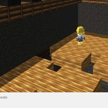
acējs