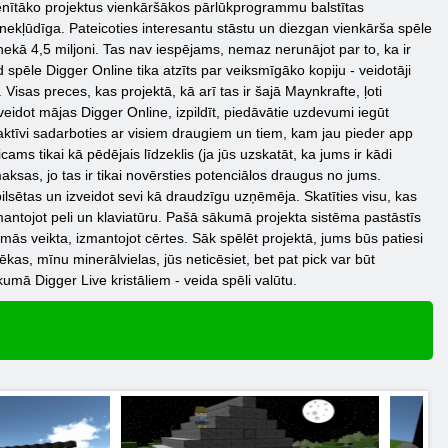
iecienītāko projektus vienkāršākos pārlūkprogrammu balstītas
 nekļūdīga. Pateicoties interesantu stāstu un diezgan vienkārša spēle
ekā 4,5 miljoni. Tas nav iespējams, nemaz nerunājot par to, ka ir
spēle Digger Online tika atzīts par veiksmīgāko kopiju - veidotāji
isas preces, kas projektā, kā arī tas ir šajā Maynkrafte, ļoti
veidot mājas Digger Online, izpildīt, piedāvātie uzdevumi iegūt
ji aktīvi sadarboties ar visiem draugiem un tiem, kam jau pieder app
cams tikai kā pēdējais līdzeklis (ja jūs uzskatāt, ka jums ir kādi
maksas, jo tas ir tikai novērsties potenciālos draugus no jums.
lsētas un izveidot sevi kā draudzīgu uzņēmēja. Skatīties visu, kas
mantojot peli un klaviatūru. Pašā sākumā projekta sistēma pastāstīs
mās veikta, izmantojot cērtes. Sāk spēlēt projektā, jums būs patiesi
 ēkas, mīnu minerālvielas, jūs neticēsiet, bet pat pick var būt
umā Digger Live kristāliem - veida spēli valūtu.