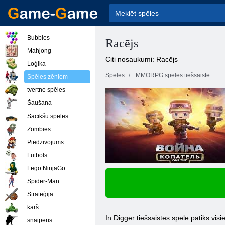
Bubbles
Racējs
Mahjong
Citi nosaukumi: Racējs
Loģika
Spēles
MMORPG spēles tiešsaistē
Spēles zēniem
tvertne spēles
Šaušana
Sacīkšu spēles
Zombies
Piedzīvojums
Futbols
Lego NinjaGo
Spider-Man
Stratēģija
karš
In Digger tiešsaistes spēlē patiks visie
snaiperis