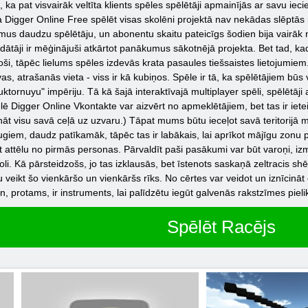
rs, ka pat visvairāk veltīta klients spēles spēlētāji apmainījās ar savu 
ma Digger Online Free spēlēt visas skolēni projektā nav nekādas slēptās
mus daudzu spēlētāju, un abonentu skaitu pateicīgs šodien bija vairāk n
ātāji ir mēģinājuši atkārtot panākumus sākotnējā projekta. Bet tad, kad 
, tāpēc lielums spēles izdevās krata pasaules tiešsaistes lietojumiem. V
s, atrašanās vieta - viss ir kā kubiņos. Spēle ir tā, ka spēlētājiem būs 
ruktornuyu" impēriju. Tā kā šajā interaktīvajā multiplayer spēli, spēlētā
ēlē Digger Online Vkontakte var aizvērt no apmeklētājiem, bet tas ir ietei
cināt visu savā ceļā uz uzvaru.) Tāpat mums būtu ieceļot savā teritorijā 
em, daudz patīkamāk, tāpēc tas ir labākais, lai aprīkot mājīgu zonu pi
ot attēlu no pirmās personas. Pārvaldīt paši pasākumi var būt varoņi, iz
i. Kā pārsteidzošs, jo tas izklausās, bet īstenots saskaņā zeltracis shē
tu veikt šo vienkāršo un vienkāršs rīks. No cērtes var veidot un iznīcināt
 protams, ir instruments, lai palīdzētu iegūt galvenās rakstzīmes pielik
Spēlēt Racējs