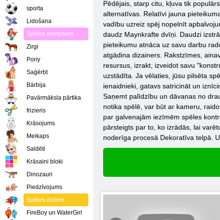
Pēdējais, starp citu, kļuva tik populā
sporta
alternatīvas. Relatīvi jauna pieteiku
Lidošana
vadību uzreiz spēj nopelnīt apbalvoju
Spēles meitenēm
daudz Maynkrafte dvīņi. Daudzi izstrād
pieteikumu atnāca uz savu darbu radoši
Zirgi
atgādina dizainers. Rakstzīmes, ainava
Pony
resursus, izrakt, izveidot savu "konst
Saģērbt
uzstādīta. Ja vēlaties, jūsu pilsēta sp
Bārbija
ienaidnieki, gatavs satricināt un iznī
Saņemt palīdzību un dāvanas no draugi
Pavārmāksla pārtika
notika spēlē, var būt ar kameru, raid
frizieris
par galvenajām iezīmēm spēles kontrol
Krāsojums
pārsteigts par to, ko izrādās, lai varē
Meikaps
noderīga procesā Dekoratīva telpā. Un,
Saldēti
Krāsaini bloki
Dinozauri
Piedzīvojums
Spēles diviem
FireBoy un WaterGirl