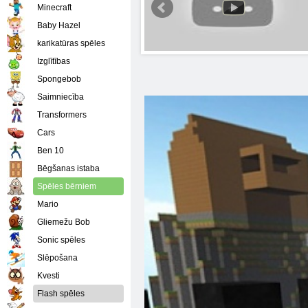
Minecraft
Baby Hazel
karikatūras spēles
Izglītības
Spongebob
Saimniecība
Transformers
Cars
Ben 10
Bēgšanas istaba
Spēles bērniem
Mario
Gliemežu Bob
Sonic spēles
Slēpošana
Kvesti
Flash spēles