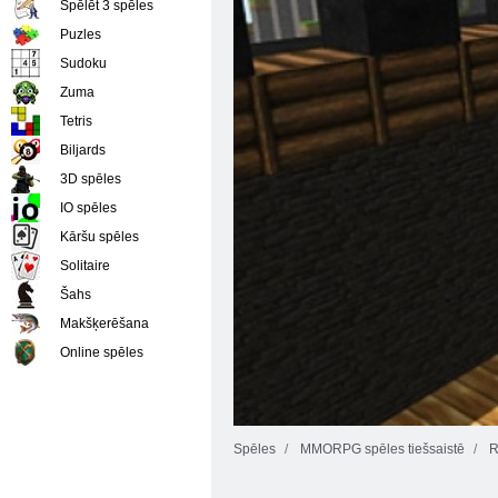
Spēlēt 3 spēles
Puzles
Sudoku
Zuma
Tetris
Biljards
3D spēles
IO spēles
Kāršu spēles
Solitaire
Šahs
Makšķerēšana
Online spēles
Spēles
MMORPG spēles tiešsaistē
R