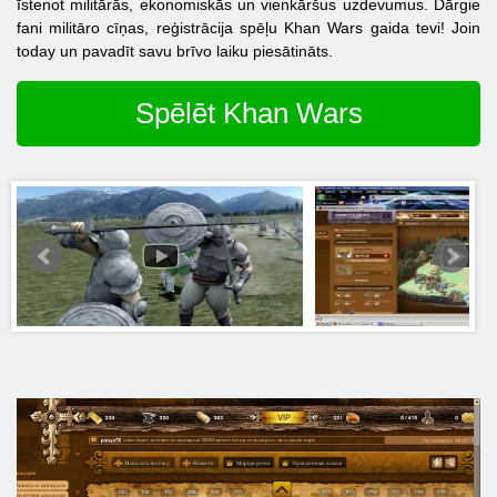
īstenot militārās, ekonomiskās un vienkāršus uzdevumus. Dārgie
fani militāro cīņas, reģistrācija spēļu Khan Wars gaida tevi! Join
today un pavadīt savu brīvo laiku piesātināts.
Spēlēt Khan Wars