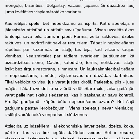
mongoļu, bizantieši, Bolgartsy, vācieši, japāņu. Šī dažādība ļauj
jums izvēlēties vispiemērotāko variantu.
Kas ietilpst spēle, bet nebeidzamu asinspirts. Katrs spēlētājs ir
jāiesaistās attīstībā un attīstīt savu īpašumu. Visas uzceltās ēkas
teritorijā sava pils. Jums ir jābūt Farms, zelta raktuvēs, dzelzs
raktuves, un nodrošināt sevi ar resursiem. Tāpat ir nepieciešams
rūpēties par kazarmās un staļļi, tas bija, kad vilciens kaujas
vienības. Neaizmirstiet par tādiem svarīgiem jautājumiem kā
aizsardzības sienu, Cache, katedrāle, tornis, noliktavas, staļļi.
Iztikt bez tirgus restorāns, slimnīcām. Un lauksaimniecībai tiešām
ir nepieciešams, smēde, vējdzirnavas un dažādas darbnīcas.
Tikai veidojot to visu, jūs varat justies droši. Patiesībā, pils - jūsu
mājās. Tātad izveidot to sev ērtā vidē! Starp citu, laika gaitā jūs
varat palielināt skaitu slēdzenes, kas ir saskaņā ar savu kontroli.
Pretējā gadījumā, kāpēc būtu nepieciešams uzvara? Bet šajā
gadījumā pastāv ierobežojumi. Viens spēlētājs nevar vienlaicīgi
izslēgt vairāk nekā vienpadsmit slēdzenes.
Attiecībā uz līdzekļiem, lai ekonomiskā ietver zelta, dzelzs, koka,
pārtiku. Tas viss tiek iegūts dažādos veidos. Bet ir resursi,