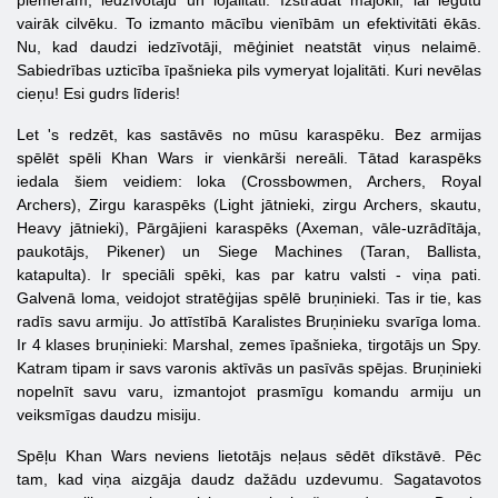
piemēram, iedzīvotāju un lojalitāti. Izstrādāt mājokli, lai iegūtu
vairāk cilvēku. To izmanto mācību vienībām un efektivitāti ēkās.
Nu, kad daudzi iedzīvotāji, mēģiniet neatstāt viņus nelaimē.
Sabiedrības uzticība īpašnieka pils vymeryat lojalitāti. Kuri nevēlas
cieņu! Esi gudrs līderis!
Let 's redzēt, kas sastāvēs no mūsu karaspēku. Bez armijas
spēlēt spēli Khan Wars ir vienkārši nereāli. Tātad karaspēks
iedala šiem veidiem: loka (Crossbowmen, Archers, Royal
Archers), Zirgu karaspēks (Light jātnieki, zirgu Archers, skautu,
Heavy jātnieki), Pārgājieni karaspēks (Axeman, vāle-uzrādītāja,
paukotājs, Pikener) un Siege Machines (Taran, Ballista,
katapulta). Ir speciāli spēki, kas par katru valsti - viņa pati.
Galvenā loma, veidojot stratēģijas spēlē bruņinieki. Tas ir tie, kas
radīs savu armiju. Jo attīstībā Karalistes Bruņinieku svarīga loma.
Ir 4 klases bruņinieki: Marshal, zemes īpašnieka, tirgotājs un Spy.
Katram tipam ir savs varonis aktīvās un pasīvās spējas. Bruņinieki
nopelnīt savu varu, izmantojot prasmīgu komandu armiju un
veiksmīgas daudzu misiju.
Spēļu Khan Wars neviens lietotājs neļaus sēdēt dīkstāvē. Pēc
tam, kad viņa aizgāja daudz dažādu uzdevumu. Sagatavotos