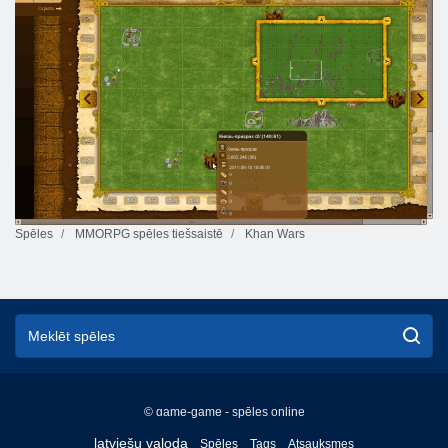
Spēles
MMORPG spēles tiešsaistē
Khan Wars
© game-game - spēles online
English
latviešu valoda
Spēles
Tags
Atsauksmes