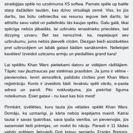
stratēģijas spēle no uzņēmuma XS softwa. Pamats spēle up battle
starp dažādām tautām, kas dzīvo virtuālajā zemē. Viss, ko jūs
darītu, tas būtu celtniecība vai resursu ieguve tiek darīts, lai
attīstītu savu valsti un palielinātu tās kaujas spēku. Galu galā, tikai
spēcīga nebūs jābaidās, lai uzbruktu ienaidnieku priecāties, tad
dizzying uzvaru. Bet tas nenozīmē, ka, nepieļaujot sev
uzbrukumu, jums nebūs jāievelk cīņām. Diezgan bieži aizstāvēties
pret uzbrucējiem un labāk gatavi šādām sanāksmēm. Nelietojiet
kavēties! Izveidot uzticamu armiju un piedalīties grand kara!
Lai spēlētu Khan Wars pietiekami datoru ar vidējiem rādītājiem.
Tāpēc nav jāuztraucas par sistēmas prasībām. Ja jums ir vēlme -
pievienoties. Ienirt atmosfērā, palīdzēs cīnīties pret Khan Wars
reģistrāciju. Konts ir izveidots šādi: Ierakstu spēli vārdu, e-pasta
adresi un paroli. Pēc noklusējuma, jūs piekrītat līguma
noteikumus. Esiet gatavi - nu kaut kas būs mest!
Pirmkārt, izvēlēties, kuru tauta jūs vēlaties spēlēt Khan Wars.
Domāju, ka uzmanīgi, jo kārta nebūs iespējams mainīt. Katrai
tautai ir savas īpatnības, sava īpaša vienība, un pievienojās, jūs
saņemsiet tieši prēmijas, un nodot šo nāciju. Parasti ir 11 šādas
valstis: arābiem, lietuvieši, Goti, krievu, persiešu, Franks, Bretons,