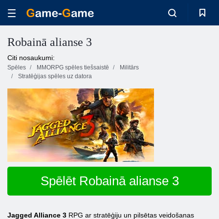
Robainā alianse 3
Citi nosaukumi:
Spēles
MMORPG spēles tiešsaistē
Militārs
Stratēģijas spēles uz datora
Spēlēt Robainā alianse 3
Jagged Alliance 3
RPG ar stratēģiju un pilsētas veidošanas