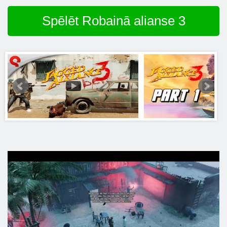
Spēlēt Robainā alianse 3