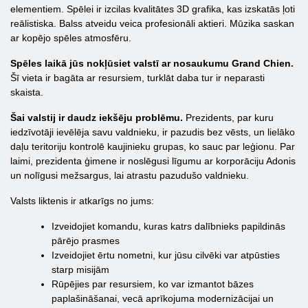
elementiem. Spēlei ir izcilas kvalitātes 3D grafika, kas izskatās ļoti
reālistiska. Balss atveidu veica profesionāli aktieri. Mūzika saskan
ar kopējo spēles atmosfēru.
Spēles laikā jūs nokļūsiet valstī ar nosaukumu Grand Chien.
Šī vieta ir bagāta ar resursiem, turklāt daba tur ir neparasti
skaista.
Šai valstij ir daudz iekšēju problēmu.
Prezidents, par kuru
iedzīvotāji ievēlēja savu valdnieku, ir pazudis bez vēsts, un lielāko
daļu teritoriju kontrolē kaujinieku grupas, ko sauc par leģionu. Par
laimi, prezidenta ģimene ir noslēgusi līgumu ar korporāciju Adonis
un nolīgusi mežsargus, lai atrastu pazudušo valdnieku.
Valsts liktenis ir atkarīgs no jums:
Izveidojiet komandu, kuras katrs dalībnieks papildinās
pārējo prasmes
Izveidojiet ērtu nometni, kur jūsu cilvēki var atpūsties
starp misijām
Rūpējies par resursiem, ko var izmantot bāzes
paplašināšanai, vecā aprīkojuma modernizācijai un