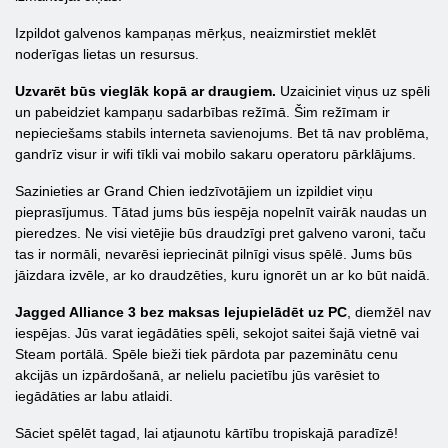
Izpildot galvenos kampaņas mērķus, neaizmirstiet meklēt
noderīgas lietas un resursus.
Uzvarēt būs vieglāk kopā ar draugiem.
Uzaiciniet viņus uz spēli
un pabeidziet kampaņu sadarbības režīmā. Šim režīmam ir
nepieciešams stabils interneta savienojums. Bet tā nav problēma,
gandrīz visur ir wifi tīkli vai mobilo sakaru operatoru pārklājums.
Sazinieties ar Grand Chien iedzīvotājiem un izpildiet viņu
pieprasījumus. Tātad jums būs iespēja nopelnīt vairāk naudas un
pieredzes. Ne visi vietējie būs draudzīgi pret galveno varoni, taču
tas ir normāli, nevarēsi iepriecināt pilnīgi visus spēlē. Jums būs
jāizdara izvēle, ar ko draudzēties, kuru ignorēt un ar ko būt naidā.
Jagged Alliance 3 bez maksas lejupielādēt uz PC
, diemžēl nav
iespējas. Jūs varat iegādāties spēli, sekojot saitei šajā vietnē vai
Steam portālā. Spēle bieži tiek pārdota par pazeminātu cenu
akcijās un izpārdošanā, ar nelielu pacietību jūs varēsiet to
iegādāties ar labu atlaidi.
Sāciet spēlēt tagad, lai atjaunotu kārtību tropiskajā paradīzē!