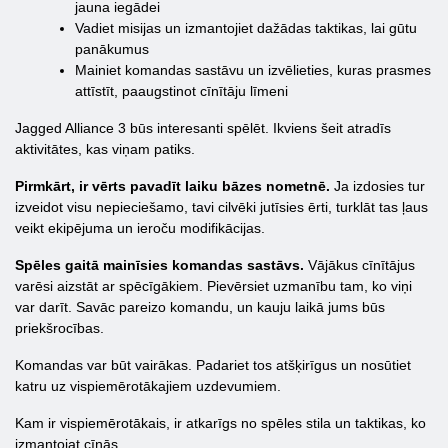
jauna iegādei
Vadiet misijas un izmantojiet dažādas taktikas, lai gūtu
panākumus
Mainiet komandas sastāvu un izvēlieties, kuras prasmes
attīstīt, paaugstinot cīnītāju līmeni
Jagged Alliance 3 būs interesanti spēlēt. Ikviens šeit atradīs
aktivitātes, kas viņam patiks.
Pirmkārt, ir vērts pavadīt laiku bāzes nometnē.
Ja izdosies tur
izveidot visu nepieciešamo, tavi cilvēki jutīsies ērti, turklāt tas ļaus
veikt ekipējuma un ieroču modifikācijas.
Spēles gaitā mainīsies komandas sastāvs.
Vājākus cīnītājus
varēsi aizstāt ar spēcīgākiem. Pievērsiet uzmanību tam, ko viņi
var darīt. Savāc pareizo komandu, un kauju laikā jums būs
priekšrocības.
Komandas var būt vairākas. Padariet tos atšķirīgus un nosūtiet
katru uz vispiemērotākajiem uzdevumiem.
Kam ir vispiemērotākais, ir atkarīgs no spēles stila un taktikas, ko
izmantojat cīņās.