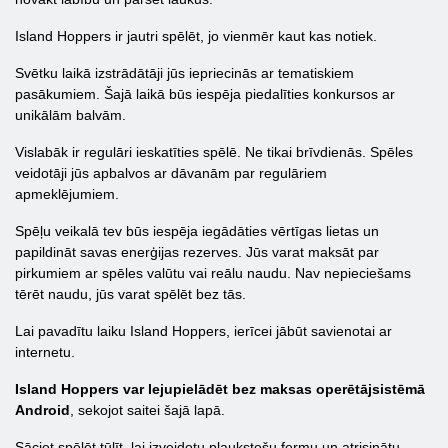
Island Hoppers ir jautri spēlēt, jo vienmēr kaut kas notiek.
Svētku laikā izstrādātāji jūs iepriecinās ar tematiskiem
pasākumiem. Šajā laikā būs iespēja piedalīties konkursos ar
unikālām balvām.
Vislabāk ir regulāri ieskatīties spēlē. Ne tikai brīvdienās. Spēles
veidotāji jūs apbalvos ar dāvanām par regulāriem
apmeklējumiem.
Spēļu veikalā tev būs iespēja iegādāties vērtīgas lietas un
papildināt savas enerģijas rezerves. Jūs varat maksāt par
pirkumiem ar spēles valūtu vai reālu naudu. Nav nepieciešams
tērēt naudu, jūs varat spēlēt bez tās.
Lai pavadītu laiku Island Hoppers, ierīcei jābūt savienotai ar
internetu.
Island Hoppers var lejupielādēt bez maksas operētājsistēmā
Android
, sekojot saitei šajā lapā.
Sāciet spēlēt tūlīt, lai izveidotu plaukstošu fermu un atrisinātu