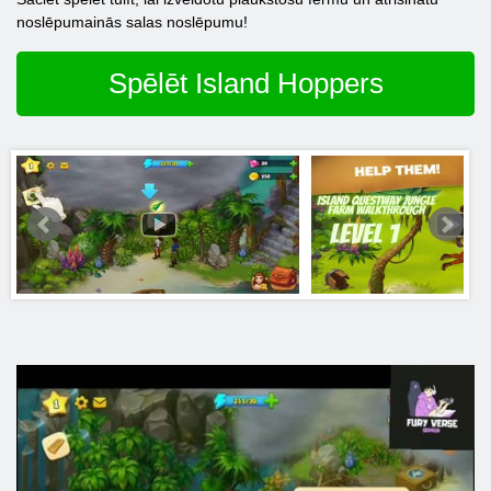
noslēpumainās salas noslēpumu!
Spēlēt Island Hoppers