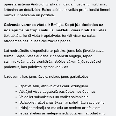
operētājsistēma Android. Grafika ir līdzīga mūsdienu multfilmai,
krāsaina un detalizēta. Balss spēle tiek veikta profesionālā līmenī,
mūzika ir patīkama un pozitīva.
Galvenās varones vārds ir Emīlija. Kopā jūs dosieties uz
noslēpumainu tropu salu, lai meklētu viņas brāli.
Uz vietas
tiek atklāts, ka šī vieta ir apdzīvota, turklāt visur uz salas
atrodamas pazudušas civilizācijas pēdas.
Lai nodrošinātu ekspedīciju ar pārtiku, jums būs jāveido sava
ferma. Šajās vietās augsne ir neparasti auglīga, tāpēc
saimniekošana būs vienkārša. Spēles sākumā jūs redzēsiet
padomus, kas palīdzēs izprast vadīklas.
Uzdevumi, kas jums jāveic, neļaus jums garlaikoties:
Izpētiet salu, atbrīvojoties cauri džungļiem
Atklājiet visus apgabalā paslēptos noslēpumus
Veidojiet saimniecību un vadiet saimniecību
Uzlabojiet ražošanas ēkas, lai palielinātu savu peļņu
Izklājiet teritoriju ar mākslu un seniem artefaktiem
Iepazīstieties ar vietējiem iedzīvotājiem, atrodiet viņu