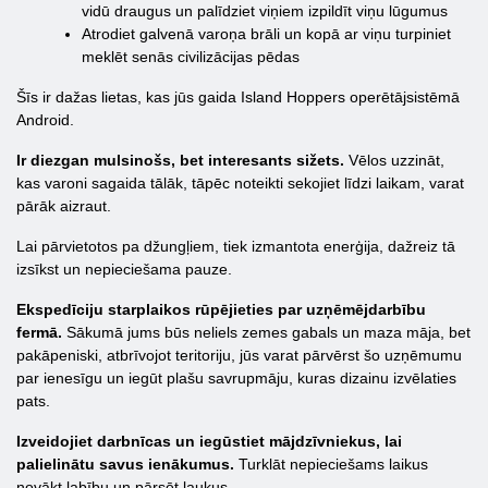
vidū draugus un palīdziet viņiem izpildīt viņu lūgumus
Atrodiet galvenā varoņa brāli un kopā ar viņu turpiniet
meklēt senās civilizācijas pēdas
Šīs ir dažas lietas, kas jūs gaida Island Hoppers operētājsistēmā
Android.
Ir diezgan mulsinošs, bet interesants sižets.
Vēlos uzzināt,
kas varoni sagaida tālāk, tāpēc noteikti sekojiet līdzi laikam, varat
pārāk aizraut.
Lai pārvietotos pa džungļiem, tiek izmantota enerģija, dažreiz tā
izsīkst un nepieciešama pauze.
Ekspedīciju starplaikos rūpējieties par uzņēmējdarbību
fermā.
Sākumā jums būs neliels zemes gabals un maza māja, bet
pakāpeniski, atbrīvojot teritoriju, jūs varat pārvērst šo uzņēmumu
par ienesīgu un iegūt plašu savrupmāju, kuras dizainu izvēlaties
pats.
Izveidojiet darbnīcas un iegūstiet mājdzīvniekus, lai
palielinātu savus ienākumus.
Turklāt nepieciešams laikus
novākt labību un pārsēt laukus.