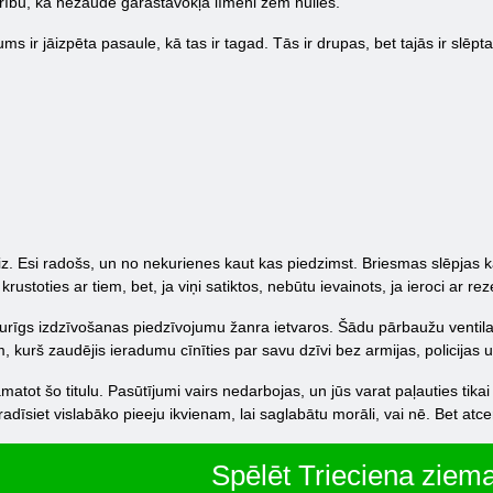
erību, ka nezaudē garastāvokļa līmeni zem nulles.
ms ir jāizpēta pasaule, kā tas ir tagad. Tās ir drupas, bet tajās ir slēpt
iz. Esi radošs, un no nekurienes kaut kas piedzimst. Briesmas slēpjas ka
stoties ar tiem, bet, ja viņi satiktos, nebūtu ievainots, ja ieroci ar re
turīgs izdzīvošanas piedzīvojumu žanra ietvaros. Šādu pārbaužu ventilato
m, kurš zaudējis ieradumu cīnīties par savu dzīvi bez armijas, policijas 
tot šo titulu. Pasūtījumi vairs nedarbojas, un jūs varat paļauties tikai u
adīsiet vislabāko pieeju ikvienam, lai saglabātu morāli, vai nē. Bet atceri
Spēlēt Trieciena ziem