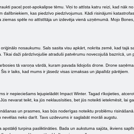
ukti paceļ post-apokalipse tēmu. Viņi to attīsta katru reizi, kad nāk no j
m dalībniekiem, kas piedzīvo piedzīvojumus. Kādi risinājumi katastrofas s
iemas spēle no attīstītāja un izdevēja vienā uzņēmumā. Mojo Bones, lie
ot oriģinālo nosaukumu. Sals sasita visu apkārt, nokrita zemē, kad tajā 
ra. Tikai daži pārdzīvojušie atraduši patvērumu novecojušā baznīcā, un p
darbosies tā varoņa vārdā, kuram pavada lidojošs drone. Drone saņēma 
 Šis ir laiks, kad mums ir jāsedz visas izmaksas un jāpalīdz pārējiem.
s ir nepieciešams lejupielādēt Impact Winter. Tagad rīkojieties, atceroti
 Jūs nevarat teikt, ka jūs neklausīsities, bet jūs noteikti ietekmēsit, lai 
 zināšanas un prasmes, kas būs noderīgas noteiktu problēmu risināšanā
n nevēlas neko darīt. Tavs uzdevums ir saglabāt morāli augstu.
aika apstākļi turpina pasliktināties. Bada un aukstuma sajūta, ikviens sapl