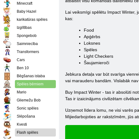
atbalstīt visu komandas dalībnieku c
Minecraft
Baby Hazel
Lai veiksmīgi spēlētu Impact Winter, ju
kas:
karikatūras spēles
Izglītības
Food
Spongebob
Apģērbs
Loksnes
Saimniecība
Spēles
Transformers
Light Checkers
Cars
Šaujamieroči
Ben 10
Jebkura detaļa var būt svarīga vienre
Bēgšanas istaba
vai marauderu bandām. Vislabāk nav kru
Spēles bērniem
Buy Impact Winter - tas ir absolūti no
Mario
Tas ir izaicinājums civilizētam cilvēka
Gliemežu Bob
Sonic spēles
Uzņemot līdera lomu, ne visi varēs pama
Slēpošana
Mijiedarbojoties ar rakstzīmēm, jūs atr
Kvesti
Flash spēles