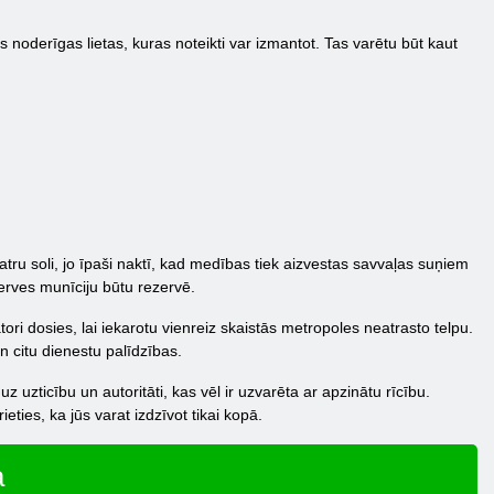
as noderīgas lietas, kuras noteikti var izmantot. Tas varētu būt kaut
tru soli, jo īpaši naktī, kad medības tiek aizvestas savvaļas suņiem
zerves munīciju būtu rezervē.
ri dosies, lai iekarotu vienreiz skaistās metropoles neatrasto telpu.
un citu dienestu palīdzības.
z uzticību un autoritāti, kas vēl ir uzvarēta ar apzinātu rīcību.
eties, ka jūs varat izdzīvot tikai kopā.
a