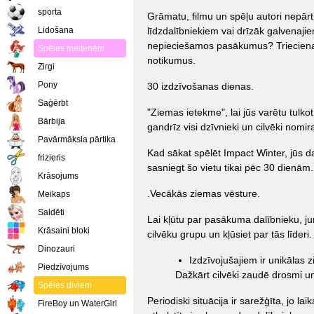
sporta
Grāmatu, filmu un spēļu autori nepārtra
Lidošana
līdzdalībniekiem vai drīzāk galvenajie
nepieciešamos pasākumus? Trieciena z
Spēles meitenēm
notikumus.
Zirgi
Pony
30 izdzīvošanas dienas.
Saģērbt
"Ziemas ietekme", lai jūs varētu tulk
Bārbija
gandrīz visi dzīvnieki un cilvēki nomi
Pavārmāksla pārtika
Kad sākat spēlēt Impact Winter, jūs 
frizieris
sasniegt šo vietu tikai pēc 30 dienām.
Krāsojums
.Vecākās ziemas vēsture.
Meikaps
Saldēti
Lai kļūtu par pasākuma dalībnieku, jum
Krāsaini bloki
cilvēku grupu un kļūsiet par tās līderi.
Dinozauri
Izdzīvojušajiem ir unikālas
Piedzīvojums
Dažkārt cilvēki zaudē drosmi u
Spēles diviem
Periodiski situācija ir sarežģīta, jo l
FireBoy un WaterGirl