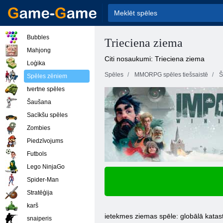
Bubbles
Trieciena ziema
Mahjong
Citi nosaukumi: Trieciena ziema
Loģika
Spēles
MMORPG spēles tiešsaistē
Š
Spēles zēniem
tvertne spēles
Šaušana
Sacīkšu spēles
Zombies
Piedzīvojums
Futbols
Lego NinjaGo
Spider-Man
Stratēģija
karš
ietekmes ziemas spēle: globālā katas
snaiperis