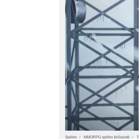
Spēles
MMORPG spēles tiešsaistē
T