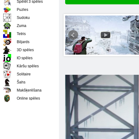
Spēlēt 3 spēles
Puzles
Sudoku
Zuma
Tetris
Biljards
3D spēles
IO spēles
Kāršu spēles
Solitaire
Šahs
Makšķerēšana
Online spēles