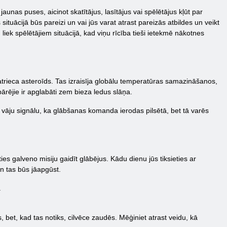
aunas puses, aicinot skatītājus, lasītājus vai spēlētājus kļūt par
ituācijā būs pareizi un vai jūs varat atrast pareizās atbildes un veikt
k spēlētājiem situācijā, kad viņu rīcība tieši ietekmē nākotnes
satrieca asteroīds. Tas izraisīja globālu temperatūras samazināšanos,
ārējie ir apglabāti zem bieza ledus slāņa.
vāju signālu, ka glābšanas komanda ierodas pilsētā, bet tā varēs
es galveno misiju gaidīt glābējus. Kādu dienu jūs tiksieties ar
gan tas būs jāapgūst.
.
īs, bet, kad tas notiks, cilvēce zaudēs. Mēģiniet atrast veidu, kā