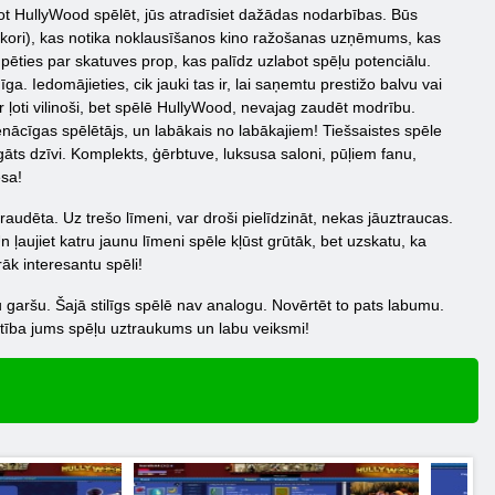
ākot HullyWood spēlēt, jūs atradīsiet dažādas nodarbības. Būs
dekori), kas notika noklausīšanos kino ražošanas uzņēmums, kas
ūpēties par skatuves prop, kas palīdz uzlabot spēļu potenciālu.
ga. Iedomājieties, cik jauki tas ir, lai saņemtu prestižo balvu vai
r ļoti vilinoši, bet spēlē HullyWood, nevajag zaudēt modrību.
pienācīgas spēlētājs, un labākais no labākajiem! Tiešsaistes spēle
āts dzīvi. Komplekts, ģērbtuve, luksusa saloni, pūļiem fanu,
esa!
udēta. Uz trešo līmeni, var droši pielīdzināt, nekas jāuztraucas.
 ļaujiet katru jaunu līmeni spēle kļūst grūtāk, bet uzskatu, ka
rāk interesantu spēli!
 garšu. Šajā stilīgs spēlē nav analogu. Novērtēt to pats labumu.
ietība jums spēļu uztraukums un labu veiksmi!