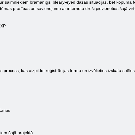
kur saimniekiem bramanīgs, bleary-eyed dažās situācijās, bet kopumā fo
stēmas prasības un savienojumu ar internetu droši pievienoties šajā virt
/XP
 process, kas aizpildot reģistrācijas formu un izvēlieties izskatu spēles
ošanas
miem šajā projektā