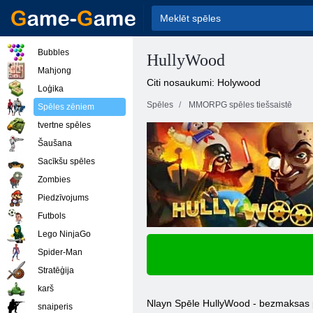
Bubbles
HullyWood
Mahjong
Citi nosaukumi: Holywood
Loģika
Spēles
MMORPG spēles tiešsaistē
Spēles zēniem
tvertne spēles
Šaušana
Sacīkšu spēles
Zombies
Piedzīvojums
Futbols
Lego NinjaGo
Spider-Man
Stratēģija
karš
Nlayn Spēle HullyWood - bezmaksas pār
snaiperis