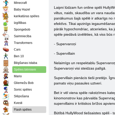
Minecraft
Laipni lūdzam fun online spēli HullyWo
Baby Hazel
viltus, naids, skaudība un vara naudas
karikatūras spēles
panākumus šajā spēlē ir atkarīgs no ma
Izglītības
efektīvs. Tikai apzinīgs iegaumēšanas 
pārāk hypochondriac, atcerieties, ka j
Spongebob
spēle piedāvā izvēlēties, kā viss būs
Saimniecība
Transformers
- Supervaroņi
Cars
- Supervillain
Ben 10
Nelaimīgs un respektablu Supervaroņi
Bēgšanas istaba
Supervaroņi visi steidzas palīgā.
Spēles bērniem
Mario
Supervillain pienācis tieši pretējo. Īg
Gliemežu Bob
pamats viņu pasaules uztveri.
Sonic spēles
Bet ir vēl viena spēle rakstzīmes kat
Slēpošana
kinomonstrov kas pārvalda Supervrag C
Kvesti
supervillains ir kritiskos brīžos apvie
Flash spēles
Būtībā HullyWood tiešsaistes spēli - t