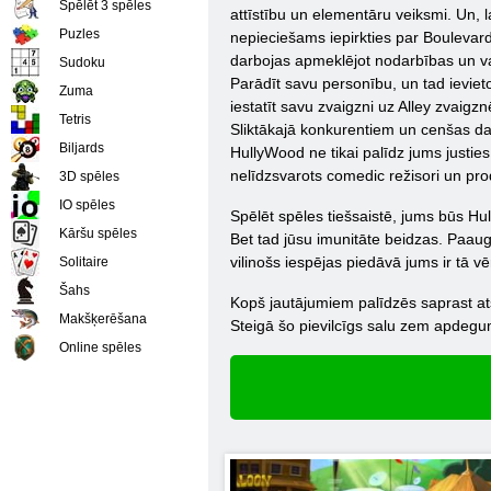
Spēlēt 3 spēles
attīstību un elementāru veiksmi. Un, 
Puzles
nepieciešams iepirkties par Boulevar
darbojas apmeklējot nodarbības un vair
Sudoku
Parādīt savu personību, un tad ievieto 
Zuma
iestatīt savu zvaigzni uz Alley zvaigz
Tetris
Sliktākajā konkurentiem un cenšas darī
Biljards
HullyWood ne tikai palīdz jums justie
nelīdzsvarots comedic režisori un produ
3D spēles
IO spēles
Spēlēt spēles tiešsaistē, jums būs Hu
Kāršu spēles
Bet tad jūsu imunitāte beidzas. Paaugs
vilinošs iespējas piedāvā jums ir tā vēr
Solitaire
Šahs
Kopš jautājumiem palīdzēs saprast ats
Makšķerēšana
Steigā šo pievilcīgs salu zem apdegum
Online spēles