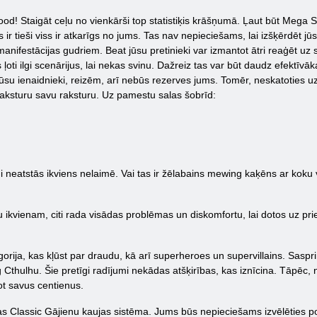
od! Staigāt ceļu no vienkārši top statistiķis krāšņumā. Ļaut būt Mega Sta
 ir tieši viss ir atkarīgs no jums. Tas nav nepieciešams, lai izšķērdēt 
nifestācijas gudriem. Beat jūsu pretinieki var izmantot ātri reaģēt uz sit
ļoti ilgi scenārijus, lai nekas svinu. Dažreiz tas var būt daudz efektīv
ūsu ienaidnieki, reizēm, arī nebūs rezerves jums. Tomēr, neskatoties uz
 raksturu savu raksturu. Uz pamestu salas šobrīd:
 neatstās ikviens nelaimē. Vai tas ir žēlabains mewing kaķēns ar koku
nu ikvienam, citi rada visādas problēmas un diskomfortu, lai dotos uz priekš
egorija, kas kļūst par draudu, kā arī superheroes un supervillains. Sas
thulhu. Šie pretīgi radījumi nekādas atšķirības, kas iznīcina. Tāpēc, 
not savus centienus.
as Classic Gājienu kaujas sistēma. Jums būs nepieciešams izvēlēties pozī