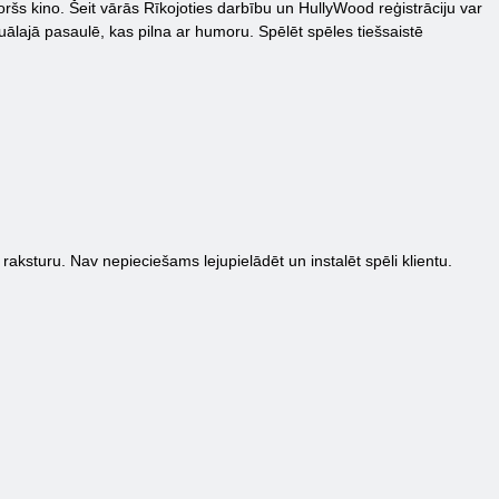
ršs kino. Šeit vārās Rīkojoties darbību un HullyWood reģistrāciju var
uālajā pasaulē, kas pilna ar humoru. Spēlēt spēles tiešsaistē
 raksturu. Nav nepieciešams lejupielādēt un instalēt spēli klientu.