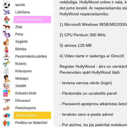
nekļūdīga. HullyWood online ir sala, 
sporta
dot jums locekli. Ar nepieciešamās si
Lidošana
HullyWood nepieciešamību:
Spēles meitenēm
1) Microsoft Windows 98SE/ME/2000
Zirgi
Pony
2) CPU Pentium 300 MHz
Saģērbt
3) atmiņa 128 MB
Bārbija
4) Video karte ir saderīga ar DirectX
Pavārmāksla pārtika
frizieris
Register HullyWood - ātrs un vienkāršs
Krāsojums
Pievienoties spēli HullyWood šādi:
Meikaps
- Ieviesa varoņa vārds (login)
Saldēti
- Pārdomāts un uzrakstīts paroli
Krāsaini bloki
Dinozauri
- Password apstiprina atkārtotas liet
Piedzīvojums
- Ierakstu savu e-pasta adresi
Spēles diviem
FireBoy un WaterGirl
- Put atzīme, ka jūs piekrītat noteiku