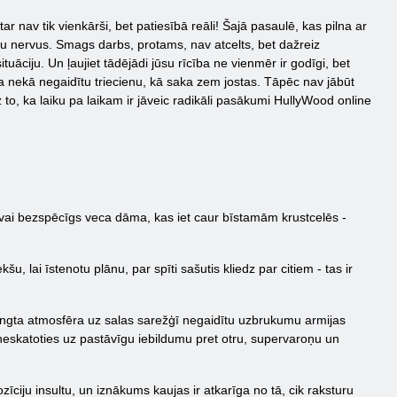
r nav tik vienkārši, bet patiesībā reāli! Šajā pasaulē, kas pilna ar
jūsu nervus. Smags darbs, protams, nav atcelts, bet dažreiz
uāciju. Un ļaujiet tādējādi jūsu rīcība ne vienmēr ir godīgi, bet
āka nekā negaidītu triecienu, kā saka zem jostas. Tāpēc nav jābūt
 to, ka laiku pa laikam ir jāveic radikāli pasākumi HullyWood online
 vai bezspēcīgs veca dāma, kas iet caur bīstamām krustcelēs -
u, lai īstenotu plānu, par spīti sašutis kliedz par citiem - tas ir
pringta atmosfēra uz salas sarežģī negaidītu uzbrukumu armijas
neskatoties uz pastāvīgu iebildumu pret otru, supervaroņu un
ciju insultu, un iznākums kaujas ir atkarīga no tā, cik raksturu