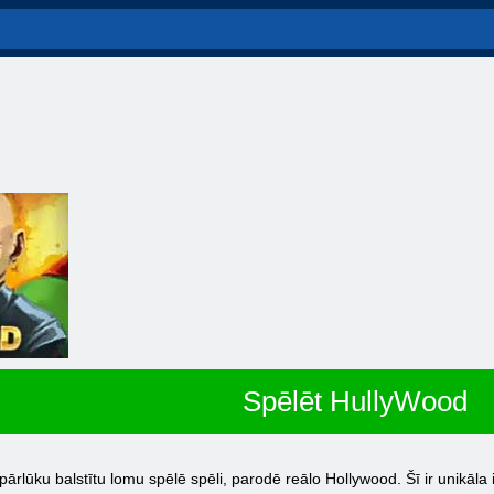
Spēlēt HullyWood
lūku balstītu lomu spēlē spēli, parodē reālo Hollywood. Šī ir unikāla ie