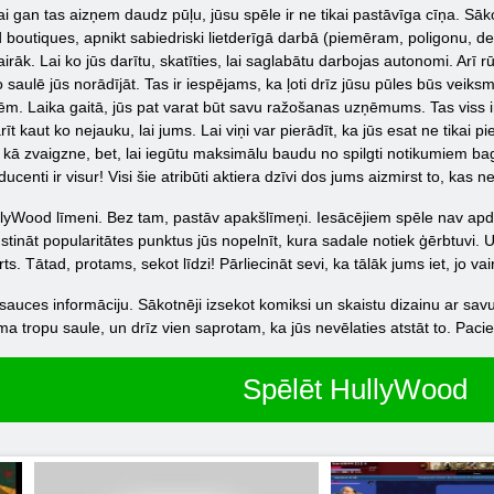
lai gan tas aizņem daudz pūļu, jūsu spēle ir ne tikai pastāvīga cīņa. S
d boutiques, apnikt sabiedriski lietderīgā darbā (piemēram, poligonu, 
āk. Lai ko jūs darītu, skatīties, lai saglabātu darbojas autonomi. Arī r
saulē jūs norādījāt. Tas ir iespējams, ka ļoti drīz jūsu pūles būs veiksmī
nēm. Laika gaitā, jūs pat varat būt savu ražošanas uzņēmums. Tas viss i
t kaut ko nejauku, lai jums. Lai viņi var pierādīt, ka jūs esat ne tikai 
s kā zvaigzne, bet, lai iegūtu maksimālu baudu no spilgti notikumiem bag
centi ir visur! Visi šie atribūti aktiera dzīvi dos jums aizmirst to, kas n
llyWood līmeni. Bez tam, pastāv apakšlīmeņi. Iesācējiem spēle nav apdra
tināt popularitātes punktus jūs nopelnīt, kura sadale notiek ģērbtuvi. Un
ts. Tātad, protams, sekot līdzi! Pārliecināt sevi, ka tālāk jums iet, jo vai
auces informāciju. Sākotnēji izsekot komiksi un skaistu dizainu ar savu
a tropu saule, un drīz vien saprotam, ka jūs nevēlaties atstāt to. Pac
Spēlēt HullyWood