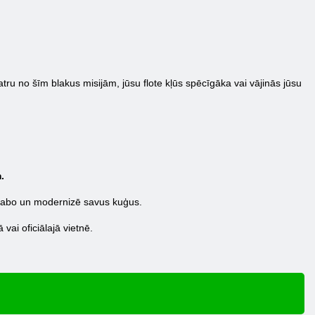
tru no šīm blakus misijām, jūsu flote kļūs spēcīgāka vai vājinās jūsu
.
uzlabo un modernizē savus kuģus.
vai oficiālajā vietnē.