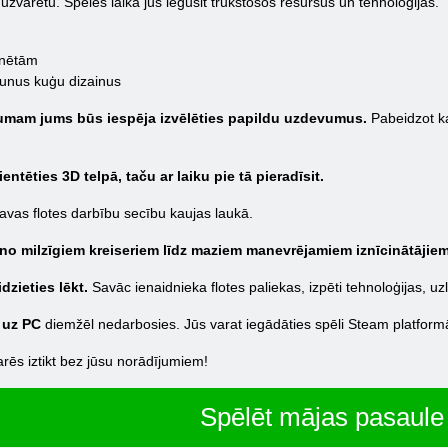
 uzvarētu. Spēles laikā jūs iegūsit trūkstošos resursus un tehnoloģijas.
anētām
jaunus kuģu dizainus
umam jums būs iespēja izvēlēties papildu uzdevumus.
Pabeidzot ka
ntēties 3D telpā, taču ar laiku pie tā pieradīsit.
savas flotes darbību secību kaujas laukā.
no milzīgiem kreiseriem līdz maziem manevrējamiem iznīcinātājiem
zieties lēkt.
Savāc ienaidnieka flotes paliekas, izpēti tehnoloģijas, 
 uz PC
diemžēl nedarbosies. Jūs varat iegādāties spēli Steam platformā 
evarēs iztikt bez jūsu norādījumiem!
Spēlēt mājas pasaule