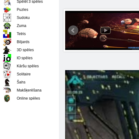
Spēlēt 3 spēles
Puzles
Sudoku
Zuma
Tetris
Biljards
3D spēles
IO spēles
Kāršu spēles
Solitaire
Šahs
Makšķerēšana
Online spēles