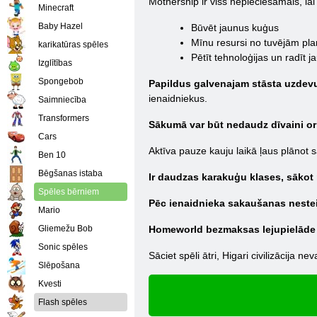
Mothership ir viss nepieciešamais, lai
Minecraft
Baby Hazel
Būvēt jaunus kuģus
Mīnu resursi no tuvējām pl
karikatūras spēles
Pētīt tehnoloģijas un radīt 
Izglītības
Spongebob
Papildus galvenajam stāsta uzdev
ienaidniekus.
Saimniecība
Transformers
Sākumā var būt nedaudz dīvaini orie
Cars
Aktīva pauze kauju laikā ļaus plānot 
Ben 10
Bēgšanas istaba
Ir daudzas karakuģu klases, sākot 
Spēles bērniem
Pēc ienaidnieka sakaušanas nesteid
Mario
Gliemežu Bob
Homeworld bezmaksas lejupielāde
Sonic spēles
Sāciet spēli ātri, Higari civilizācija n
Slēpošana
Kvesti
Flash spēles