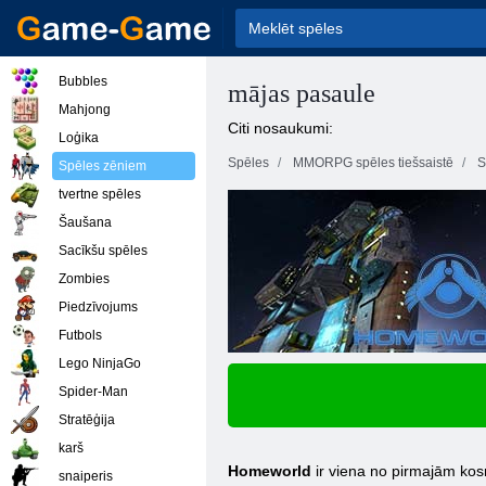
Bubbles
mājas pasaule
Mahjong
Citi nosaukumi:
Loģika
Spēles
MMORPG spēles tiešsaistē
S
Spēles zēniem
tvertne spēles
Šaušana
Sacīkšu spēles
Zombies
Piedzīvojums
Futbols
Lego NinjaGo
Spider-Man
Stratēģija
karš
Homeworld
ir viena no pirmajām kosm
snaiperis