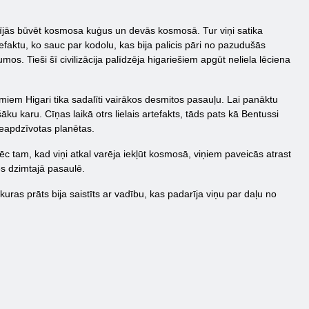
cījās būvēt kosmosa kuģus un devās kosmosā. Tur viņi satika
efaktu, ko sauc par kodolu, kas bija palicis pāri no pazudušās
mos. Tieši šī civilizācija palīdzēja higariešiem apgūt neliela lēciena
em Higari tika sadalīti vairākos desmitos pasauļu. Lai panāktu
ošāku karu. Cīņas laikā otrs lielais artefakts, tāds pats kā Bentussi
neapdzīvotas planētas.
Pēc tam, kad viņi atkal varēja iekļūt kosmosā, viņiem paveicās atrast
es dzimtajā pasaulē.
ras prāts bija saistīts ar vadību, kas padarīja viņu par daļu no