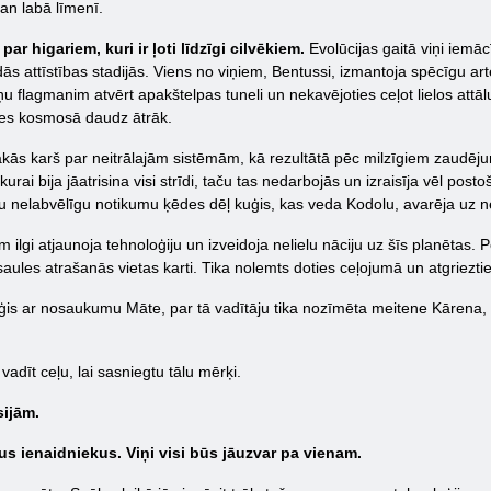
gan labā līmenī.
r higariem, kuri ir ļoti līdzīgi cilvēkiem.
Evolūcijas gaitā viņi iemā
ās attīstības stadijās. Viens no viņiem, Bentussi, izmantoja spēcīgu art
ņu flagmanim atvērt apakštelpas tuneli un nekavējoties ceļot lielos attālu
ties kosmosā daudz ātrāk.
s karš par neitrālajām sistēmām, kā rezultātā pēc milzīgiem zaudējumi
urai bija jāatrisina visi strīdi, taču tas nedarbojās un izraisīja vēl post
ču nelabvēlīgu notikumu ķēdes dēļ kuģis, kas veda Kodolu, avarēja uz 
 ilgi atjaunoja tehnoloģiju un izveidoja nelielu nāciju uz šīs planētas. 
aules atrašanās vietas karti. Tika nolemts doties ceļojumā un atgriezti
is ar nosaukumu Māte, par tā vadītāju tika nozīmēta meitene Kārena, ku
vadīt ceļu, lai sasniegtu tālu mērķi.
sijām.
us ienaidniekus. Viņi visi būs jāuzvar pa vienam.