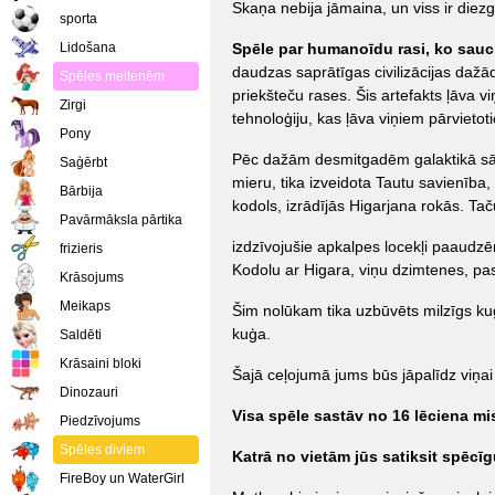
Skaņa nebija jāmaina, un viss ir diez
sporta
Lidošana
Spēle par humanoīdu rasi, ko sauc pa
daudzas saprātīgas civilizācijas dažād
Spēles meitenēm
priekšteču rases. Šis artefakts ļāva vi
Zirgi
tehnoloģiju, kas ļāva viņiem pārvieto
Pony
Pēc dažām desmitgadēm galaktikā sākā
Saģērbt
mieru, tika izveidota Tautu savienība, k
Bārbija
kodols, izrādījās Higarjana rokās. Ta
Pavārmāksla pārtika
izdzīvojušie apkalpes locekļi paaudzēm
frizieris
Kodolu ar Higara, viņu dzimtenes, pas
Krāsojums
Meikaps
Šim nolūkam tika uzbūvēts milzīgs kuģ
kuģa.
Saldēti
Krāsaini bloki
Šajā ceļojumā jums būs jāpalīdz viņai 
Dinozauri
Visa spēle sastāv no 16 lēciena mi
Piedzīvojums
Spēles diviem
Katrā no vietām jūs satiksit spēcīg
FireBoy un WaterGirl