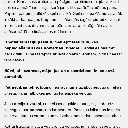
par to. Pirms saskaraties ar spēcīgiem pretiniekiem, jūs veiksiet
nelielu apmācības misiju, kurā jums tiks parādīti vadības pamati.
Papildu padomi palīdzēs spēles laikā. Spēles iepazīšanu vislabāk
ir sākt ar kampaņas fragmentu. Tātad jūs iegūsit pieredzi, veicot
interesantus uzdevumus, un pēc tam varat izmēģināt savus
spēkus kādā no tiešsaistes režīmiem.
Izpētiet fantāziju pasauli, meklējot resursus, kas
nepieciešami savas nometnes izveidei.
Centieties neaiziet
pārāk tālu, lai nesastaptos ar ienaidnieka vienībām, pirms neesat
tam gatavs.
Būvējiet kazarmas, mājokļus un aizsardzības līnijas savā
apmetnē.
Pētniecības tehnoloģija.
Tas ļaus jums uzlabot ieročus un ēkas
pilsētā, kā arī atbloķēs jaunus karaspēka veidus.
Jūsu armijā ir varoņi, tie ir visspēcīgākie cīnītāji, viņi ir daudz
spēcīgāki par parastajiem karavīriem. Pasāžas laikā būs iespēja
savervēt jaunus varoņus un vēl vairāk nostiprināt savas vienības.
Katrai frakcijai ir sava vēsture. Ja vēlaties, jums būs iespēja iziet