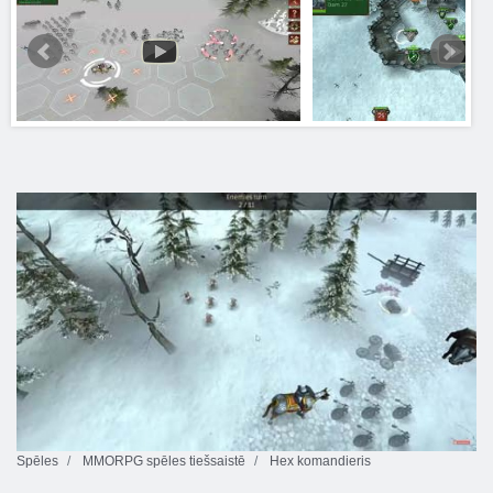
Spēles
MMORPG spēles tiešsaistē
Hex komandieris