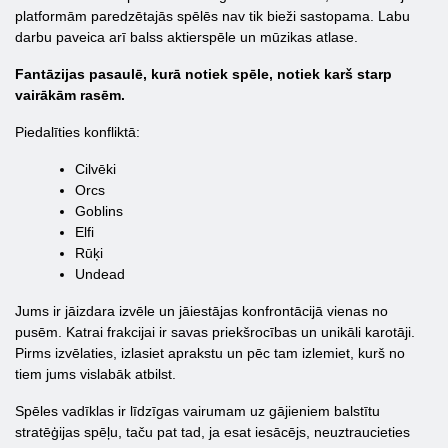
platformām paredzētajās spēlēs nav tik bieži sastopama. Labu
darbu paveica arī balss aktierspēle un mūzikas atlase.
Fantāzijas pasaulē, kurā notiek spēle, notiek karš starp
vairākām rasēm.
Piedalīties konfliktā:
Cilvēki
Orcs
Goblins
Elfi
Rūķi
Undead
Jums ir jāizdara izvēle un jāiestājas konfrontācijā vienas no
pusēm. Katrai frakcijai ir savas priekšrocības un unikāli karotāji.
Pirms izvēlaties, izlasiet aprakstu un pēc tam izlemiet, kurš no
tiem jums vislabāk atbilst.
Spēles vadīklas ir līdzīgas vairumam uz gājieniem balstītu
stratēģijas spēļu, taču pat tad, ja esat iesācējs, neuztraucieties