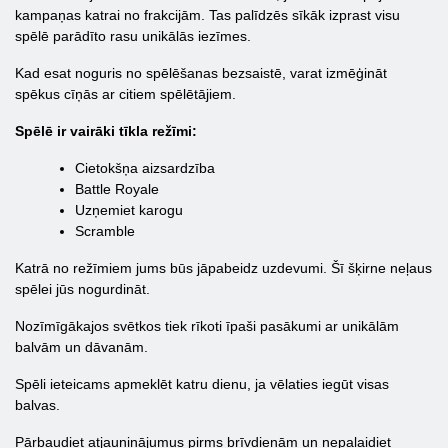
kampaņas katrai no frakcijām. Tas palīdzēs sīkāk izprast visu
spēlē parādīto rasu unikālās iezīmes.
Kad esat noguris no spēlēšanas bezsaistē, varat izmēģināt
spēkus cīņās ar citiem spēlētājiem.
Spēlē ir vairāki tīkla režīmi:
Cietokšņa aizsardzība
Battle Royale
Uzņemiet karogu
Scramble
Katrā no režīmiem jums būs jāpabeidz uzdevumi. Šī šķirne neļaus
spēlei jūs nogurdināt.
Nozīmīgākajos svētkos tiek rīkoti īpaši pasākumi ar unikālām
balvām un dāvanām.
Spēli ieteicams apmeklēt katru dienu, ja vēlaties iegūt visas
balvas.
Pārbaudiet atjauninājumus pirms brīvdienām un nepalaidiet