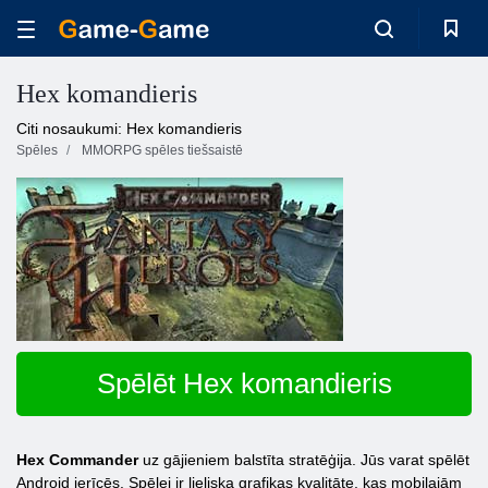
Hex komandieris
Citi nosaukumi: Hex komandieris
Spēles
MMORPG spēles tiešsaistē
Spēlēt Hex komandieris
Hex Commander
uz gājieniem balstīta stratēģija. Jūs varat spēlēt
Android ierīcēs. Spēlei ir lieliska grafikas kvalitāte, kas mobilajām