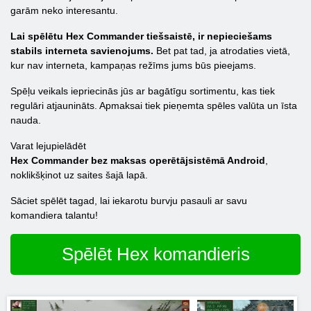
garām neko interesantu.
Lai spēlētu Hex Commander tiešsaistē, ir nepieciešams
stabils interneta savienojums.
Bet pat tad, ja atrodaties vietā,
kur nav interneta, kampaņas režīms jums būs pieejams.
Spēļu veikals iepriecinās jūs ar bagātīgu sortimentu, kas tiek
regulāri atjaunināts. Apmaksai tiek pieņemta spēles valūta un īsta
nauda.
Varat lejupielādēt
Hex Commander bez maksas operētājsistēmā Android
,
noklikšķinot uz saites šajā lapā.
Sāciet spēlēt tagad, lai iekarotu burvju pasauli ar savu
komandiera talantu!
Spēlēt Hex komandieris