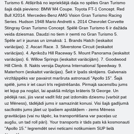
Turismo 6. Atšķirībā no iepriekšējā daļa no spēles Gran Turismo
šajā daļā pievieno: BMW M4 Coupe. Toyota FT-1 Concept. Red
Bull X2014. Mercedes-Benz AMG Vision Gran Turismo Racing
Series. Hudson 1948 Mario Andretti s. 2014 Chevrolet Corvette
Stingray Gran Turismo Concept. Spēlē Gran Turismo 6 ir dažāda
veida dziesmas. Daudzi no tiem ir ņemti no Gran Turismo 5.
Spēle arī ir jaunas un izmaksā: 1. Brands Hatch (ieskaitot
variācijas). 2. Ascari Race. 3. Silverstone Circuit (ieskaitot
variācijas). 4. Aprikožu Hill Raceway 5. Mount Panorama (ieskaitot
variācijas). 6. Willow Springs (ieskaitot variācijām). 7. Goodwood
Hill Climb. 8. Nakts versija Daytona International Speedway. 9.
Materhorn (ieskaitot variācijas). Šeit ir īpašs skrējiens. Galvenais
virzītājspēks var pavairot maršruta astronauti "Apollo 15". Šajā
spēlē, jums ir iet cauri trīs reģistrēšanās. Pirmajā sacensību jums
iet lejup pa nogāzi, lai apakšā milzīgs krāteris St George. Un
pēdējā rasi, jūs varat vadīt līdz pat izdomāts dziesmu (varbūt pat
uz Mēness), tādējādi jums ir samazināt konusi. Visi šajā gadījumā
sacīkstēs jums jāiet uz īpašiem apstākļiem - zems Mēness
gravitācijas (vai nu tāpēc, ka transportēšana var paceļas uz
augšu, un tad roll pāri). Your transports ir tāds pats kā kosmonauti
"Apollo 15." Iegremdēt sevi neticami notikumiem SUP lielā