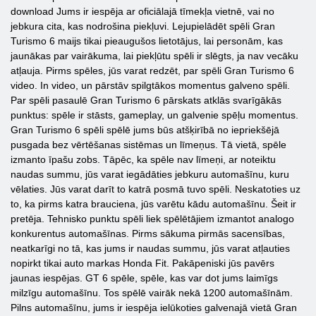
download Jums ir iespēja ar oficiālajā tīmekļa vietnē, vai no
jebkura cita, kas nodrošina piekļuvi. Lejupielādēt spēli Gran
Turismo 6 maijs tikai pieaugušos lietotājus, lai personām, kas
jaunākas par vairākuma, lai piekļūtu spēli ir slēgts, ja nav vecāku
atļauja. Pirms spēles, jūs varat redzēt, par spēli Gran Turismo 6
video. In video, un pārstāv spilgtākos momentus galveno spēli.
Par spēli pasaulē Gran Turismo 6 pārskats atklās svarīgākās
punktus: spēle ir stāsts, gameplay, un galvenie spēļu momentus.
Gran Turismo 6 spēli spēlē jums būs atšķirībā no iepriekšējā
pusgada bez vērtēšanas sistēmas un līmeņus. Tā vietā, spēle
izmanto īpašu zobs. Tāpēc, ka spēle nav līmeņi, ar noteiktu
naudas summu, jūs varat iegādāties jebkuru automašīnu, kuru
vēlaties. Jūs varat darīt to katrā posmā tuvo spēli. Neskatoties uz
to, ka pirms katra brauciena, jūs varētu kādu automašīnu. Šeit ir
pretēja. Tehnisko punktu spēli liek spēlētājiem izmantot analogo
konkurentus automašīnas. Pirms sākuma pirmās sacensības,
neatkarīgi no tā, kas jums ir naudas summu, jūs varat atļauties
nopirkt tikai auto markas Honda Fit. Pakāpeniski jūs pavērs
jaunas iespējas. GT 6 spēle, spēle, kas var dot jums laimīgs
milzīgu automašīnu. Tos spēlē vairāk nekā 1200 automašīnām.
Pilns automašīnu, jums ir iespēja ielūkoties galvenajā vietā Gran