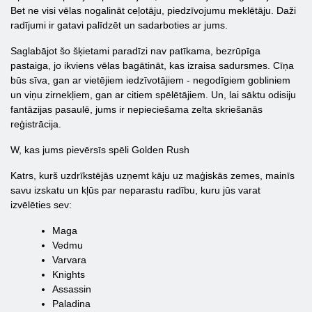
Bet ne visi vēlas nogalināt ceļotāju, piedzīvojumu meklētāju. Daži
radījumi ir gatavi palīdzēt un sadarboties ar jums.
Saglabājot šo šķietami paradīzi nav patīkama, bezrūpīga
pastaiga, jo ikviens vēlas bagātināt, kas izraisa sadursmes. Cīņa
būs sīva, gan ar vietējiem iedzīvotājiem - negodīgiem gobliniem
un viņu zirnekļiem, gan ar citiem spēlētājiem. Un, lai sāktu odisiju
fantāzijas pasaulē, jums ir nepieciešama zelta skriešanās
reģistrācija.
W, kas jums pievērsīs spēli Golden Rush
Katrs, kurš uzdrīkstējās uzņemt kāju uz maģiskās zemes, mainīs
savu izskatu un kļūs par neparastu radību, kuru jūs varat
izvēlēties sev:
Maga
Vedmu
Varvara
Knights
Assassin
Paladina