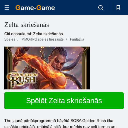
Zelta skriešanās
Citi nosaukumi: Zelta skriešanās
Spēles
MMORPG spēles tiešsaistē
Fantāzija
Spēlēt Zelta skriešanās
The jaunā pārlūkprogrammā bāzētā SOBA Golden Rush tika
uzsākta oriģinālā, oriģinālā stilā, kur mērķis nav celt torņus un