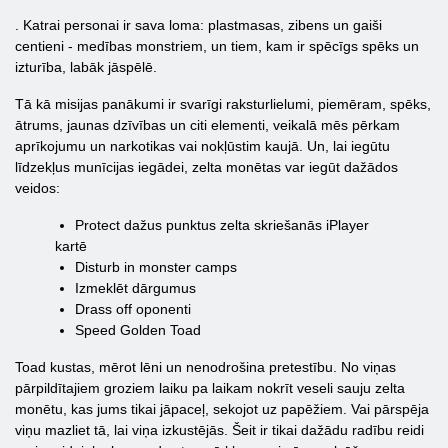
. Katrai personai ir sava loma: plastmasas, zibens un gaiši
centieni - medības monstriem, un tiem, kam ir spēcīgs spēks un
izturība, labāk jāspēlē.
Tā kā misijas panākumi ir svarīgi raksturlielumi, piemēram, spēks,
ātrums, jaunas dzīvības un citi elementi, veikalā mēs pērkam
aprīkojumu un narkotikas vai nokļūstim kaujā. Un, lai iegūtu
līdzekļus munīcijas iegādei, zelta monētas var iegūt dažādos
veidos:
Protect dažus punktus zelta skriešanās iPlayer
kartē
Disturb in monster camps
Izmeklēt dārgumus
Drass off oponenti
Speed ​​Golden Toad
Toad kustas, mērot lēni un nenodrošina pretestību. No viņas
pārpildītajiem groziem laiku pa laikam nokrīt veseli sauju zelta
monētu, kas jums tikai jāpaceļ, sekojot uz papēžiem. Vai pārspēja
viņu mazliet tā, lai viņa izkustējās. Šeit ir tikai dažādu radību reidi