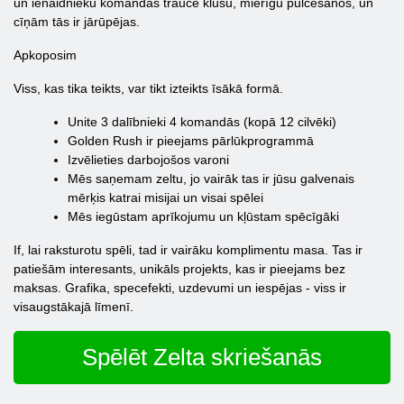
un ienaidnieku komandas traucē klusu, mierīgu pulcēšanos, un
cīņām tās ir jārūpējas.
Apkoposim
Viss, kas tika teikts, var tikt izteikts īsākā formā.
Unite 3 dalībnieki 4 komandās (kopā 12 cilvēki)
Golden Rush ir pieejams pārlūkprogrammā
Izvēlieties darbojošos varoni
Mēs saņemam zeltu, jo vairāk tas ir jūsu galvenais
mērķis katrai misijai un visai spēlei
Mēs iegūstam aprīkojumu un kļūstam spēcīgāki
If, lai raksturotu spēli, tad ir vairāku komplimentu masa. Tas ir
patiešām interesants, unikāls projekts, kas ir pieejams bez
maksas. Grafika, specefekti, uzdevumi un iespējas - viss ir
visaugstākajā līmenī.
Spēlēt Zelta skriešanās