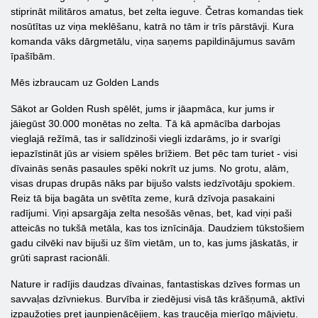
stiprināt militāros amatus, bet zelta ieguve. Četras komandas tiek
nosūtītas uz viņa meklēšanu, katrā no tām ir trīs pārstāvji. Kura
komanda vāks dārgmetālu, viņa saņems papildinājumus savām
īpašībām.
Mēs izbraucam uz Golden Lands
Sākot ar Golden Rush spēlēt, jums ir jāapmāca, kur jums ir
jāiegūst 30.000 monētas no zelta. Tā kā apmācība darbojas
vieglajā režīmā, tas ir salīdzinoši viegli izdarāms, jo ir svarīgi
iepazīstināt jūs ar visiem spēles brīžiem. Bet pēc tam turiet - visi
dīvainās senās pasaules spēki nokrīt uz jums. No grotu, alām,
visas drupas drupās nāks par bijušo valsts iedzīvotāju spokiem.
Reiz tā bija bagāta un svētīta zeme, kurā dzīvoja pasakaini
radījumi. Viņi apsargāja zelta nesošās vēnas, bet, kad viņi paši
atteicās no tukšā metāla, kas tos iznīcināja. Daudziem tūkstošiem
gadu cilvēki nav bijuši uz šīm vietām, un to, kas jums jāskatās, ir
grūti saprast racionāli.
Nature ir radījis daudzas dīvainas, fantastiskas dzīves formas un
savvaļas dzīvniekus. Burvība ir ziedējusi visā tās krāšņumā, aktīvi
izpaužoties pret jaunpienācējiem, kas traucēja mierīgo mājvietu.