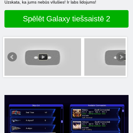
Uzskata, ka jums nebūs vīlušies! Ir labs lidojums!
Spēlēt Galaxy tiešsaistē 2