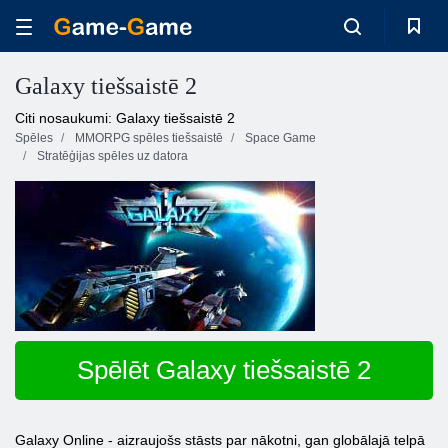
Galaxy tiešsaistē 2
Citi nosaukumi: Galaxy tiešsaistē 2
Spēles
MMORPG spēles tiešsaistē
Space Game
Stratēģijas spēles uz datora
Spēlēt Galaxy tiešsaistē 2
Galaxy Online - aizraujošs stāsts par nākotni, gan globālajā telpā