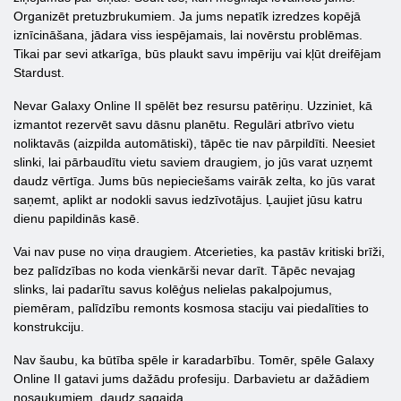
Organizēt pretuzbrukumiem. Ja jums nepatīk izredzes kopējā
iznīcināšana, jādara viss iespējamais, lai novērstu problēmas.
Tikai par sevi atkarīga, būs plaukt savu impēriju vai kļūt dreifējam
Stardust.
Nevar Galaxy Online ΙΙ spēlēt bez resursu patēriņu. Uzziniet, kā
izmantot rezervēt savu dāsnu planētu. Regulāri atbrīvo vietu
noliktavās (aizpilda automātiski), tāpēc tie nav pārpildīti. Neesiet
slinki, lai pārbaudītu vietu saviem draugiem, jo ​​jūs varat uzņemt
daudz vērtīga. Jums būs nepieciešams vairāk zelta, ko jūs varat
saņemt, aplikt ar nodokli savus iedzīvotājus. Ļaujiet jūsu katru
dienu papildinās kasē.
Vai nav puse no viņa draugiem. Atcerieties, ka pastāv kritiski brīži,
bez palīdzības no koda vienkārši nevar darīt. Tāpēc nevajag
slinks, lai padarītu savus kolēģus nelielas pakalpojumus,
piemēram, palīdzību remonts kosmosa staciju vai piedalīties to
konstrukciju.
Nav šaubu, ka būtība spēle ir karadarbību. Tomēr, spēle Galaxy
Online ΙΙ gatavi jums dažādu profesiju. Darbavietu ar dažādiem
nosaukumiem, daudz sagaida