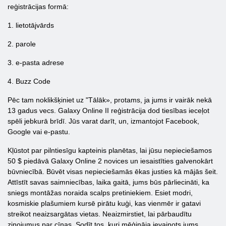
reģistrācijas formā:
1. lietotājvārds
2. parole
3. e-pasta adrese
4. Buzz Code
Pēc tam noklikšķiniet uz "Tālāk», protams, ja jums ir vairāk nekā
13 gadus vecs. Galaxy Online ΙΙ reģistrācija dod tiesības ieceļot
spēli jebkurā brīdī. Jūs varat darīt, un, izmantojot Facebook,
Google vai e-pastu.
Kļūstot par pilntiesīgu kapteinis planētas, lai jūsu nepieciešamos
50 $ piedāvā Galaxy Online 2 novices un iesaistīties galvenokārt
būvniecībā. Būvēt visas nepieciešamās ēkas justies kā mājās šeit.
Attīstīt savas saimniecības, laika gaitā, jums būs pārliecināti, ka
sniegs montāžas noraida scalps pretiniekiem. Esiet modri,
kosmiskie plašumiem kursē pirātu kuģi, kas vienmēr ir gatavi
streikot neaizsargātas vietas. Neaizmirstiet, lai pārbaudītu
ziņojumus par cīņas. Sodīt tos, kuri mēģināja ievainots jums.