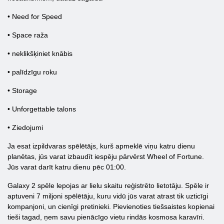
• Need for Speed ​​
• Space raža
• neklikšķiniet knābis
• palīdzīgu roku
• Storage
• Unforgettable talons
• Ziedojumi
Ja esat izpildvaras spēlētājs, kurš apmeklē viņu katru dienu
planētas, jūs varat izbaudīt iespēju pārvērst Wheel of Fortune.
Jūs varat darīt katru dienu pēc 01:00.
Galaxy 2 spēle lepojas ar lielu skaitu reģistrēto lietotāju. Spēle ir
aptuveni 7 miljoni spēlētāju, kuru vidū jūs varat atrast tik uzticīgi
kompanjoni, un cienīgi pretinieki. Pievienoties tiešsaistes kopienai
tieši tagad, ņem savu pienācīgo vietu rindās kosmosa karavīri.