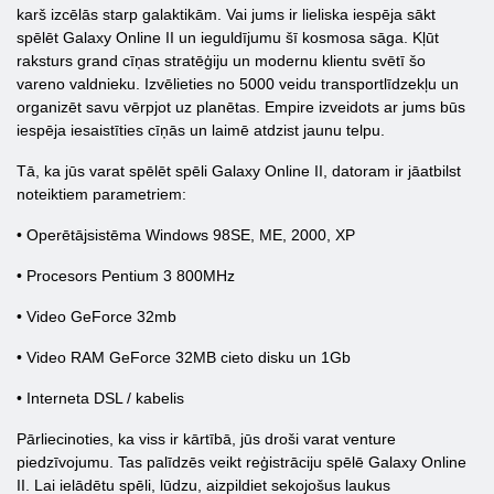
karš izcēlās starp galaktikām. Vai jums ir lieliska iespēja sākt
spēlēt Galaxy Online ΙΙ un ieguldījumu šī kosmosa sāga. Kļūt
raksturs grand cīņas stratēģiju un modernu klientu svētī šo
vareno valdnieku. Izvēlieties no 5000 veidu transportlīdzekļu un
organizēt savu vērpjot uz planētas. Empire izveidots ar jums būs
iespēja iesaistīties cīņās un laimē atdzist jaunu telpu.
Tā, ka jūs varat spēlēt spēli Galaxy Online ΙΙ, datoram ir jāatbilst
noteiktiem parametriem:
• Operētājsistēma Windows 98SE, ME, 2000, XP
• Procesors Pentium 3 800MHz
• Video GeForce 32mb
• Video RAM GeForce 32MB cieto disku un 1Gb
• Interneta DSL / kabelis
Pārliecinoties, ka viss ir kārtībā, jūs droši varat venture
piedzīvojumu. Tas palīdzēs veikt reģistrāciju spēlē Galaxy Online
ΙΙ. Lai ielādētu spēli, lūdzu, aizpildiet sekojošus laukus