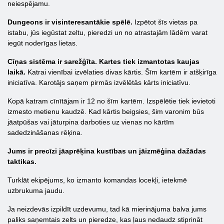
neiespējamu.
Dungeons ir visinteresantākie spēlē.
Izpētot šīs vietas pa
istabu, jūs iegūstat zeltu, pieredzi un no atrastajām lādēm varat
iegūt noderīgas lietas.
Cīņas sistēma ir sarežģīta. Kartes tiek izmantotas kaujas
laikā.
Katrai vienībai izvēlaties divas kārtis. Šīm kartēm ir atšķirīga
iniciatīva. Karotājs saņem pirmās izvēlētās kārts iniciatīvu.
Kopā katram cīnītājam ir 12 no šīm kartēm. Izspēlētie tiek ievietoti
izmesto metienu kaudzē. Kad kārtis beigsies, šim varonim būs
jāatpūšas vai jāturpina darboties uz vienas no kārtīm
sadedzināšanas rēķina.
Jums ir precīzi jāaprēķina kustības un jāizmēģina dažādas
taktikas.
Turklāt ekipējums, ko izmanto komandas locekļi, ietekmē
uzbrukuma jaudu.
Ja neizdevās izpildīt uzdevumu, tad kā mierinājuma balva jums
paliks saņemtais zelts un pieredze, kas ļaus nedaudz stiprināt