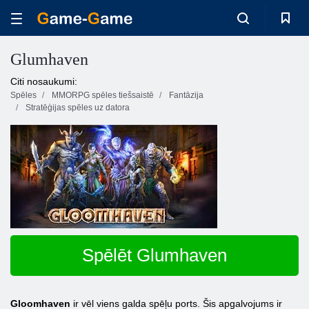
Glumhaven
Citi nosaukumi:
Spēles
MMORPG spēles tiešsaistē
Fantāzija
Stratēģijas spēles uz datora
Spēlēt Glumhaven
Gloomhaven
ir vēl viens galda spēļu ports. Šis apgalvojums ir