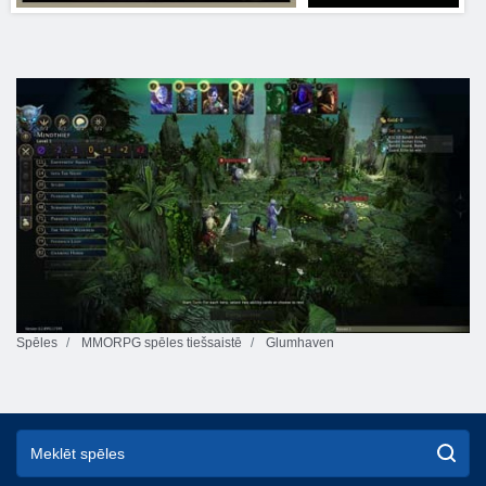
Spēles
MMORPG spēles tiešsaistē
Glumhaven