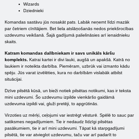
Wizards
Dziednieki
Komandas sastāvu jūs nosakāt pats. Labāk neņemt līdzi mazāk
par četriem cīnītājiem. Bet liela atslāņošanās nedos priekšrocības
uzdevumu veikšanā. Šajā gadījumā palielināsies arī ienaidnieku
skaits.
Katram komandas dalībniekam ir savs unikāls kāršu
komplekts.
Katrai kartei ir divi lauki, augšā un apakšā. Katrā no
laukiem ir noteikta darbība. Piemēram, uzbrūk vai izmanto kādu
spēju. Jūs varat izvēlēties, kura no darbībām vislabāk atbilst
situācijai.
Dzīve pilsētā kūsā, un bieži notiek pilsētas notikumi, kas ir teksta
mini uzdevumi. Šo uzdevumu izpilde vienkāršo gaidāmā
uzdevuma izpildi vai, gluži pretēji, to apgrūtinās.
Virzoties uz mērķi, ceļojumi var iestrēgt vēsturē. Spēlē to sauc par
satiksmes negadījumiem. Tie ir nedaudz līdzīgi pilsētas
pasākumiem, tie ir arī mini uzdevumi. Tāpat kā starpgadījumi
pilsētā, tie var atvieglot uzdevumu, taču var arī padarīt to