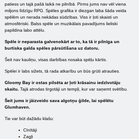
patiess un tajā pašā laikā ne pilnībā. Pirms jums nav vēl viena
miljons līdzīgu RPG. Spēles grafika ir diezgan laba šāda veida
spēlēm un nerada nekādas sūdzības. Viss ir ļoti skaisti un
atmosfēriski. Balss spēle un muzikālais pavadījums lieliski
papildina labo attēlu.
Spēle ir neparasta galvenokārt ar to, ka tā ir pilnīga un
burtiska galda spēles pārsūtīšana uz datoru.
Šeit nav kauliņu, visas darbības nosaka spēļu kārtis.
Spēlei ir labs sižets, tā rada atkarību un būs grūti atrauties.
Gloomy Bay ir ostas pilsēta ar ļoti krāsainu iedzīvotāju
skaitu.
Tajā atrodas tirgotāji un tempļi, kur var saņemt svētību.
Šeit jums ir jāizveido sava algotņu ģilde, lai spēlētu
Glumhaven.
Tie var būt dažādu klašu:
Cīnītāji
Zagļi