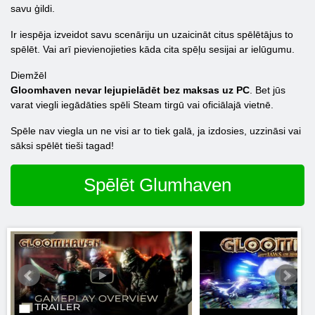
savu ģildi.
Ir iespēja izveidot savu scenāriju un uzaicināt citus spēlētājus to
spēlēt. Vai arī pievienojieties kāda cita spēļu sesijai ar ielūgumu.
Diemžēl
Gloomhaven nevar lejupielādēt bez maksas uz PC
. Bet jūs
varat viegli iegādāties spēli Steam tirgū vai oficiālajā vietnē.
Spēle nav viegla un ne visi ar to tiek galā, ja izdosies, uzzināsi vai
sāksi spēlēt tieši tagad!
Spēlēt Glumhaven