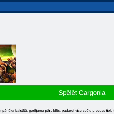
Spēlēt Gargonia
rlūka balstītā, gadījuma pārpildīts, padarot visu spēļu process tiek ie