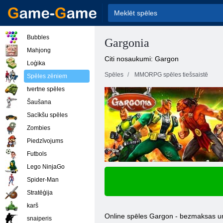
Bubbles
Gargonia
Mahjong
Citi nosaukumi: Gargon
Loģika
Spēles
MMORPG spēles tiešsaistē
Spēles zēniem
tvertne spēles
Šaušana
Sacīkšu spēles
Zombies
Piedzīvojums
Futbols
Lego NinjaGo
Spider-Man
Stratēģija
karš
Online spēles Gargon - bezmaksas un pā
snaiperis