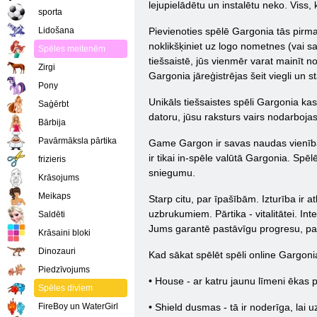
lejupielādētu un instalētu neko. Viss
sporta
Lidošana
Pievienoties spēlē Gargonia tās pirmaj
noklikšķiniet uz logo nometnes (vai s
Spēles meitenēm
tiešsaistē, jūs vienmēr varat mainīt n
Zirgi
Gargonia jāreģistrējas šeit viegli un s
Pony
Unikāls tiešsaistes spēli Gargonia kas
Saģērbt
datoru, jūsu raksturs vairs nodarbojas 
Bārbija
Pavārmāksla pārtika
Game Gargon ir savas naudas vienības 
ir tikai in-spēle valūtā Gargonia. Spēl
frizieris
sniegumu.
Krāsojums
Meikaps
Starp citu, par īpašībām. Izturība ir 
uzbrukumiem. Pārtika - vitalitātei. Int
Saldēti
Jums garantē pastāvīgu progresu, pat
Krāsaini bloki
Dinozauri
Kad sākat spēlēt spēli online Gargonia,
Piedzīvojums
• House - ar katru jaunu līmeni ēkas p
Spēles diviem
FireBoy un WaterGirl
• Shield dusmas - tā ir noderīga, lai uz