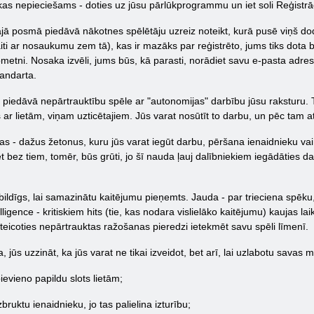
, kas nepieciešams - doties uz jūsu pārlūkprogrammu un iet soli Reģistrā
ā posmā piedāvā nākotnes spēlētāju uzreiz noteikt, kurā pusē viņš dod k
aiti ar nosaukumu zem tā), kas ir mazāks par reģistrēto, jums tiks dota
ometni. Nosaka izvēli, jums būs, kā parasti, norādiet savu e-pasta adres
tandarta.
 piedāvā nepārtrauktību spēle ar "autonomijas" darbību jūsu raksturu. Ta
ar lietām, viņam uzticētajiem. Jūs varat nosūtīt to darbu, un pēc tam atg
- dažus žetonus, kuru jūs varat iegūt darbu, pēršana ienaidnieku vai a
ēt bez tiem, tomēr, būs grūti, jo šī nauda ļauj dalībniekiem iegādāties da
atbildīgs, lai samazinātu kaitējumu pieņemts. Jauda - par trieciena spēku
elligence - kritiskiem hits (tie, kas nodara vislielāko kaitējumu) kaujas la
eicoties nepārtrauktas ražošanas pieredzi ietekmēt savu spēli līmenī.
 jūs uzzināt, ka jūs varat ne tikai izveidot, bet arī, lai uzlabotu savas 
ievieno papildu slots lietām;
bruktu ienaidnieku, jo tas palielina izturību;