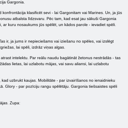
cija Gargonia.
onfrontācija klasificēt sevi - lai Gargonitam vai Marines. Un, ja jūs
 bonusu atbalsta līdzsvaru. Pēc tam, kad esat jau sākuši Gargonia
i, ar kuru nosaukums jūs spēlēt, un kādos parole - ievadiet spēli.
s ir, ja jums ir nepieciešams vai iziešanu no spēles, vai izslēgt
riežas, lai spēli, izdrāz viņas algas.
trast intelektu. Par reālu naudu bagātināt žetonus nestrādās - tas
žādas lietas, lai uzlabotu mājas, vai savu aliansi, lai uzlabotu
, kad uzbrukt kaujas. Mobilitāte - par izvairīšanos no ienaidnieku
ikā. Glory - par pozīciju rangu spēlētāju. Gargonia tiešsaistes spēli
mājas. Zupa: