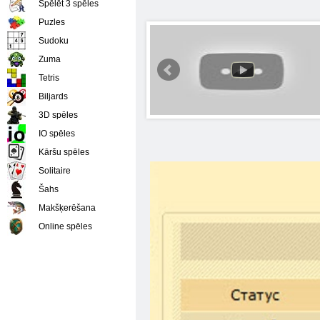
Spēlēt 3 spēles
Puzles
Sudoku
Zuma
Tetris
Biljards
3D spēles
IO spēles
Kāršu spēles
Solitaire
Šahs
Makšķerēšana
Online spēles