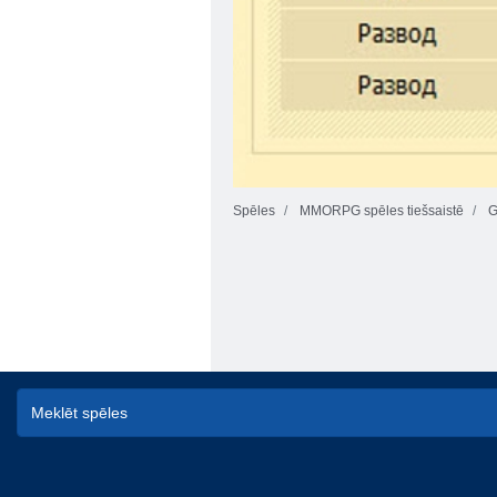
Spēles
MMORPG spēles tiešsaistē
G