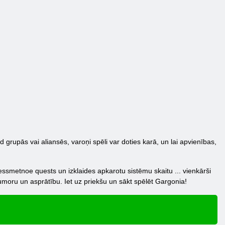
 grupās vai aliansēs, varoņi spēli var doties karā, un lai apvienības,
essmetnoe quests un izklaides apkarotu sistēmu skaitu ... vienkārši
umoru un asprātību. Iet uz priekšu un sākt spēlēt Gargonia!