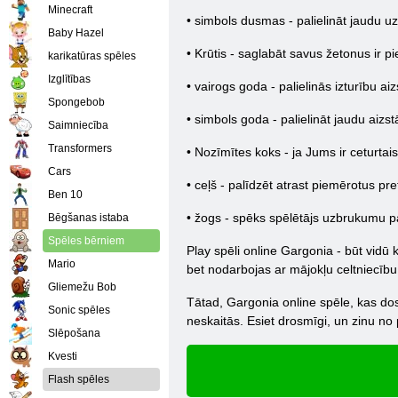
Minecraft
• simbols dusmas - palielināt jaudu 
Baby Hazel
• Krūtis - saglabāt savus žetonus ir p
karikatūras spēles
Izglītības
• vairogs goda - palielinās izturību ai
Spongebob
• simbols goda - palielināt jaudu aizst
Saimniecība
Transformers
• Nozīmītes koks - ja Jums ir ceturtai
Cars
• ceļš - palīdzēt atrast piemērotus pre
Ben 10
• žogs - spēks spēlētājs uzbrukumu p
Bēgšanas istaba
Spēles bērniem
Play spēli online Gargonia - būt vidū 
Mario
bet nodarbojas ar mājokļu celtniecību 
Gliemežu Bob
Tātad, Gargonia online spēle, kas dos
Sonic spēles
neskaitās. Esiet drosmīgi, un zinu no
Slēpošana
Kvesti
Flash spēles