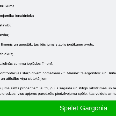
uzbrukumā;
ieejamība ienaidnieka
zstāvību;
āvību;
s līmenis un augstāk, tas būs jums stabils ienākumu avots;
tiniekus;
alielinās summu ieplūdes līmenī.
konfrontācijas starp divām nometnēm - ". Marine" "Gargonitov" un United
un attīstību viņu cietokšņiem.
 jums simts procentiem jautri, jo jūs sagaida un stilīgs rakstzīmes un b
 pieredzes, viss apjoms paredzēts piedzīvojumu spēle, kas veidots ar h
Spēlēt Gargonia