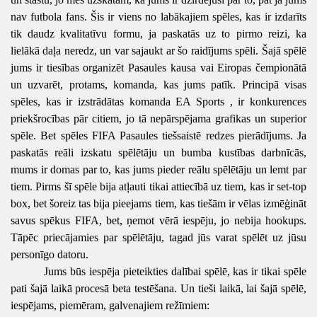
nav futbola fans. Šis ir viens no labākajiem spēles, kas ir izdarīts
tik daudz kvalitatīvu formu, ja paskatās uz to pirmo reizi, ka
lielākā daļa neredz, un var sajaukt ar šo raidījums spēli. Šajā spēlē
jums ir tiesības organizēt Pasaules kausa vai Eiropas čempionātā
un uzvarēt, protams, komanda, kas jums patīk. Principā visas
spēles, kas ir izstrādātas komanda
EA
Sports
, ir konkurences
priekšrocības pār citiem, jo ​​tā nepārspējama grafikas un superior
spēle. Bet spēles FIFA Pasaules tiešsaistē redzes pierādījums. Ja
paskatās reāli izskatu spēlētāju un bumba kustības darbnīcās,
mums ir domas par to, kas jums pieder reālu spēlētāju un lemt par
tiem. Pirms šī spēle bija atļauti tikai attiecībā uz tiem, kas ir set-top
box, bet šoreiz tas bija pieejams tiem, kas tiešām ir vēlas izmēģināt
savus spēkus FIFA, bet, ņemot vērā iespēju, jo nebija hookups.
Tāpēc priecājamies par spēlētāju, tagad jūs varat spēlēt uz jūsu
personīgo datoru.
Jums būs iespēja pieteikties dalībai spēlē, kas ir tikai spēle
pati šajā laikā procesā beta testēšana. Un tieši laikā, lai šajā spēlē,
iespējams, piemēram, galvenajiem režīmiem: