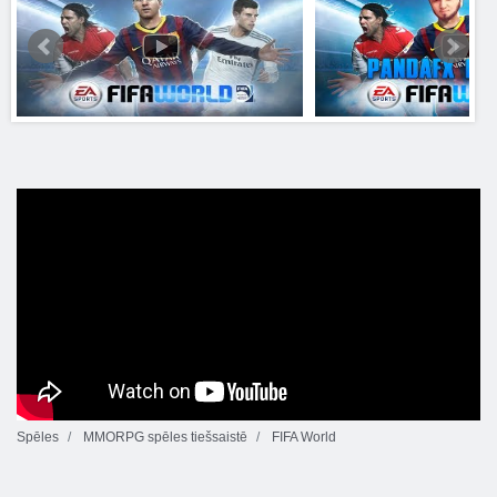
Spēles
MMORPG spēles tiešsaistē
FIFA World