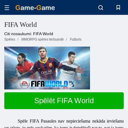
FIFA World
Citi nosaukumi: FIFA World
Spēles
MMORPG spēles tiešsaistē
Futbols
Spēlēt FIFA World
Spēle
FIFA
Pasaules
nav nepieciešama nekāda ieviešanu
un stāstu, jo mēs uzskatām, ka jums ir dzirdējuši par to, pat ja jums