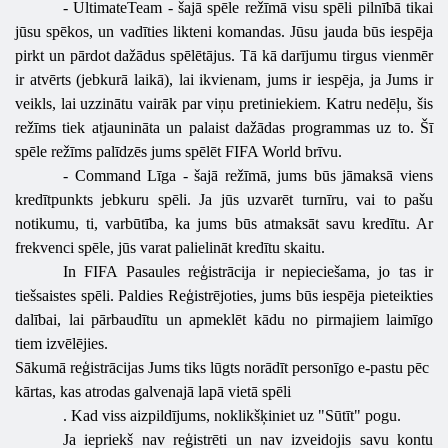
-
UltimateTeam
- šajā spēle režīmā visu spēli pilnībā tikai
jūsu spēkos, un vadīties likteni komandas. Jūsu jauda būs iespēja
pirkt un pārdot dažādus spēlētājus. Tā kā darījumu tirgus vienmēr
ir atvērts (jebkurā laikā), lai ikvienam, jums ir iespēja, ja Jums ir
veikls, lai uzzinātu vairāk par viņu pretiniekiem. Katru nedēļu, šis
režīms tiek atjaunināta un palaist dažādas programmas uz to. Šī
spēle režīms palīdzēs jums spēlēt FIFA World brīvu.
-
Command Līga - šajā režīmā, jums būs jāmaksā viens
kredītpunkts jebkuru spēli. Ja jūs uzvarēt turnīru, vai to pašu
notikumu, ti, varbūtība, ka jums būs atmaksāt savu kredītu. Ar
frekvenci spēle, jūs varat palielināt kredītu skaitu.
In FIFA Pasaules reģistrācija ir nepieciešama, jo tas ir
tiešsaistes spēli. Paldies Reģistrējoties, jums būs iespēja pieteikties
dalībai, lai pārbaudītu un apmeklēt kādu no pirmajiem laimīgo
tiem izvēlējies.
Sākumā reģistrācijas Jums tiks lūgts norādīt personīgo e-pastu pēc
kārtas, kas atrodas galvenajā lapā vietā spēli
. Kad viss aizpildījums, noklikšķiniet uz "Sūtīt" pogu.
Ja iepriekš nav reģistrēti un nav izveidojis savu kontu