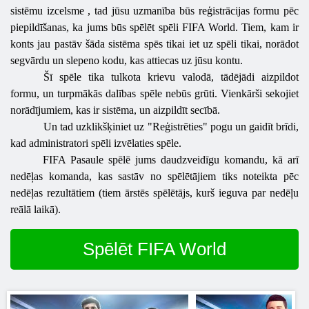
sistēmu
izcelsme
, tad jūsu uzmanība būs reģistrācijas formu pēc
piepildīšanas, ka jums būs spēlēt spēli FIFA World. Tiem, kam ir
konts jau pastāv šāda sistēma spēs tikai iet uz spēli tikai, norādot
segvārdu un slepeno kodu, kas attiecas uz jūsu kontu.
Šī spēle tika tulkota krievu valodā, tādējādi aizpildot
formu, un turpmākās dalības spēle nebūs grūti. Vienkārši sekojiet
norādījumiem, kas ir sistēma, un aizpildīt secībā.
Un tad uzklikšķiniet uz "Reģistrēties" pogu un gaidīt brīdi,
kad administratori spēli izvēlaties spēle.
FIFA Pasaule spēlē jums daudzveidīgu komandu, kā arī
nedēļas komanda, kas sastāv no spēlētājiem tiks noteikta pēc
nedēļas rezultātiem (tiem ārstēs spēlētājs, kurš ieguva par nedēļu
reālā laikā).
Spēlēt FIFA World