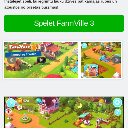
Instalējiet spēli, lai iegrimtu lauku dzīves patīkamajās rūpēs un
atpūstos no pilsētas burzmas!
Spēlēt FarmVille 3