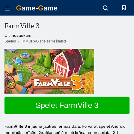
FarmVille 3
Citi nosaukumi:
Spēles
MMORPG spēles tiešsaistē
Spēlēt FarmVille 3
FarmVille 3
ir jauna jautras fermas daļa, ko varat spēlēt Android
mobilajās ierīcēs. Grafika spēlē ir ļoti krāsaina un spilgta, 3d,