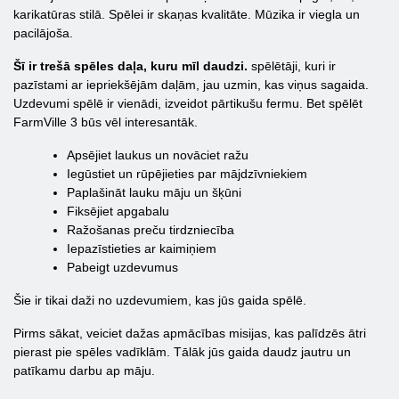
karikatūras stilā. Spēlei ir skaņas kvalitāte. Mūzika ir viegla un
pacilājoša.
Šī ir trešā spēles daļa, kuru mīl daudzi.
spēlētāji, kuri ir
pazīstami ar iepriekšējām daļām, jau uzmin, kas viņus sagaida.
Uzdevumi spēlē ir vienādi, izveidot pārtikušu fermu. Bet spēlēt
FarmVille 3 būs vēl interesantāk.
Apsējiet laukus un novāciet ražu
Iegūstiet un rūpējieties par mājdzīvniekiem
Paplašināt lauku māju un šķūni
Fiksējiet apgabalu
Ražošanas preču tirdzniecība
Iepazīstieties ar kaimiņiem
Pabeigt uzdevumus
Šie ir tikai daži no uzdevumiem, kas jūs gaida spēlē.
Pirms sākat, veiciet dažas apmācības misijas, kas palīdzēs ātri
pierast pie spēles vadīklām. Tālāk jūs gaida daudz jautru un
patīkamu darbu ap māju.