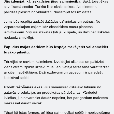
Jūs izlemjat, kā izskatīsies jūsu saimniecība.
Sakārtojiet ēkas
sev tīkamā secībā. Turklāt liels skaits dekoratīvo elementu
palīdzēs piešķirt individualitāti. Novietojiet tos uz vietas.
Jums būs iespēja audzēt dažādus dzīvniekus un putnus. No
visparastākajām cāļiem līdz eksotiskiem mūsu planētas
iemītniekiem. Viņi visi izskatās ļoti jauki spēlē, un daži pat izskatās
nedaudz smieklīgi.
Papildus mājas darbiem būs iespēja makšķerēt vai apmeklēt
tuvāko pilsētu.
Tērzējiet ar saviem kaimiņiem. Izveidojiet alianses un palīdziet
viens otram izpildīt uzdevumus. Iebūvētajā tērzēšanā varat tērzēt
ar citiem spēlētājiem. Daži uzdevumi un uzdevumi ir paredzēti
kolektīvai spēlei.
Uzcelt ražošanas ēkas.
Jūs saņemsiet vislielāko labumu no
gatavās produkcijas un produkcijas pārdošanas. Pārdodot
kviešus, jūs nevarēsiet daudz nopelnīt, bet par gardām maizītēm
maksāsiet daudz vairāk.
Tāpat kā īstas fermas, arī jūsu saimniecībai spēlē ir nepieciešama