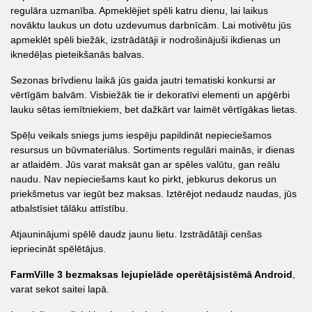
regulāra uzmanība. Apmeklējiet spēli katru dienu, lai laikus
novāktu laukus un dotu uzdevumus darbnīcām. Lai motivētu jūs
apmeklēt spēli biežāk, izstrādātāji ir nodrošinājuši ikdienas un
iknedēļas pieteikšanās balvas.
Sezonas brīvdienu laikā jūs gaida jautri tematiski konkursi ar
vērtīgām balvām. Visbiežāk tie ir dekoratīvi elementi un apģērbi
lauku sētas iemītniekiem, bet dažkārt var laimēt vērtīgākas lietas.
Spēļu veikals sniegs jums iespēju papildināt nepieciešamos
resursus un būvmateriālus. Sortiments regulāri mainās, ir dienas
ar atlaidēm. Jūs varat maksāt gan ar spēles valūtu, gan reālu
naudu. Nav nepieciešams kaut ko pirkt, jebkurus dekorus un
priekšmetus var iegūt bez maksas. Iztērējot nedaudz naudas, jūs
atbalstīsiet tālāku attīstību.
Atjauninājumi spēlē daudz jaunu lietu. Izstrādātāji cenšas
iepriecināt spēlētājus.
FarmVille 3 bezmaksas lejupielāde operētājsistēmā Android
,
varat sekot saitei lapā.