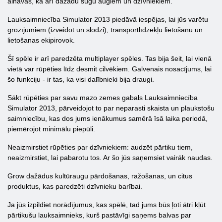
ainavas, kā arī dažādu sugu augiem un dzīvniekiem.
Lauksaimniecība Simulator 2013 piedāvā iespējas, lai jūs varētu
grozījumiem (izveidot un slodzi), transportlīdzekļu lietošanu un
lietošanas ekipirovok.
Šī spēle ir arī paredzēta multiplayer spēles. Tas bija šeit, lai vienā
vietā var rūpēties līdz desmit cilvēkiem. Galvenais nosacījums, lai
šo funkciju - ir tas, ka visi dalībnieki bija draugi.
Sākt rūpēties par savu mazo zemes gabals Lauksaimniecība
Simulator 2013, pārveidojot to par neparasti skaista un plaukstošu
saimniecību, kas dos jums ienākumus samērā īsā laika periodā,
piemērojot minimālu piepūli.
Neaizmirstiet rūpēties par dzīvniekiem: audzēt pārtiku tiem,
neaizmirstiet, lai pabarotu tos. Ar šo jūs saņemsiet vairāk naudas.
Grow dažādus kultūraugu pārdošanas, ražošanas, un citus
produktus, kas paredzēti dzīvnieku barībai.
Ja jūs izpildiet norādījumus, kas spēlē, tad jums būs ļoti ātri kļūt
pārtikušu lauksaimnieks, kurš pastāvīgi saņems balvas par