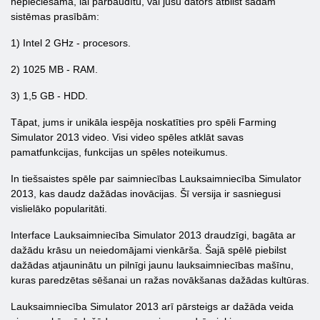
nepieciešama, lai pārbaudītu, vai jūsu dators atbilst šādām
sistēmas prasībām:
1) Intel 2 GHz - procesors.
2) 1025 MB - RAM.
3) 1,5 GB - HDD.
Tāpat, jums ir unikāla iespēja noskatīties pro spēli Farming
Simulator 2013 video. Visi video spēles atklāt savas
pamatfunkcijas, funkcijas un spēles noteikumus.
In tiešsaistes spēle par saimniecības Lauksaimniecība Simulator
2013, kas daudz dažādas inovācijas. Šī versija ir sasniegusi
vislielāko popularitāti.
Interface Lauksaimniecība Simulator 2013 draudzīgi, bagāta ar
dažādu krāsu un neiedomājami vienkārša. Šajā spēlē piebilst
dažādas atjauninātu un pilnīgi jaunu lauksaimniecības mašīnu,
kuras paredzētas sēšanai un ražas novākšanas dažādas kultūras.
Lauksaimniecība Simulator 2013 arī pārsteigs ar dažāda veida