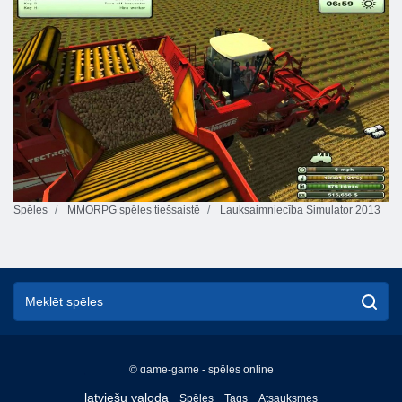
Spēles
MMORPG spēles tiešsaistē
Lauksaimniecība Simulator 2013
© game-game - spēles online
English
latviešu valoda
Spēles
Tags
Atsauksmes