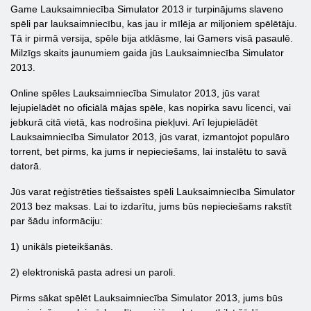
Game Lauksaimniecība Simulator 2013 ir turpinājums slaveno
spēli par lauksaimniecību, kas jau ir mīlēja ar miljoniem spēlētāju.
Tā ir pirmā versija, spēle bija atklāsme, lai Gamers visā pasaulē.
Milzīgs skaits jaunumiem gaida jūs Lauksaimniecība Simulator
2013.
Online spēles Lauksaimniecība Simulator 2013, jūs varat
lejupielādēt no oficiālā mājas spēle, kas nopirka savu licenci, vai
jebkurā citā vietā, kas nodrošina piekļuvi. Arī lejupielādēt
Lauksaimniecība Simulator 2013, jūs varat, izmantojot populāro
torrent, bet pirms, ka jums ir nepieciešams, lai instalētu to savā
datorā.
Jūs varat reģistrēties tiešsaistes spēli Lauksaimniecība Simulator
2013 bez maksas. Lai to izdarītu, jums būs nepieciešams rakstīt
par šādu informāciju:
1) unikāls pieteikšanās.
2) elektroniskā pasta adresi un paroli.
Pirms sākat spēlēt Lauksaimniecība Simulator 2013, jums būs