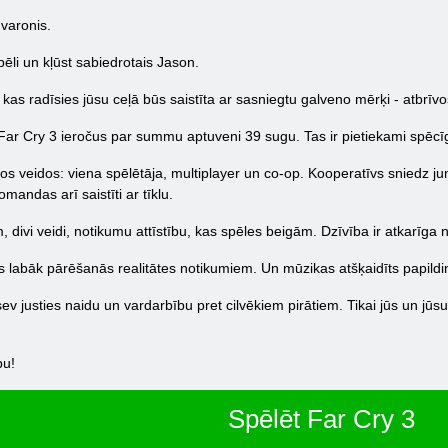
 varonis.
ēli un kļūst sabiedrotais Jason.
as radīsies jūsu ceļā būs saistīta ar sasniegtu galveno mērķi - atbrīvoš
Far Cry 3 ieročus par summu aptuveni 39 sugu. Tas ir pietiekami spēcīgs
os veidos: viena spēlētāja, multiplayer un co-op. Kooperatīvs sniedz jums 
mandas arī saistīti ar tīklu.
, divi veidi, notikumu attīstību, kas spēles beigām. Dzīvība ir atkarīg
kas labāk pārēšanās realitātes notikumiem. Un mūzikas atšķaidīts papild
s sev justies naidu un vardarbību pret cilvēkiem pirātiem. Tikai jūs un j
bu!
Spēlēt Far Cry 3