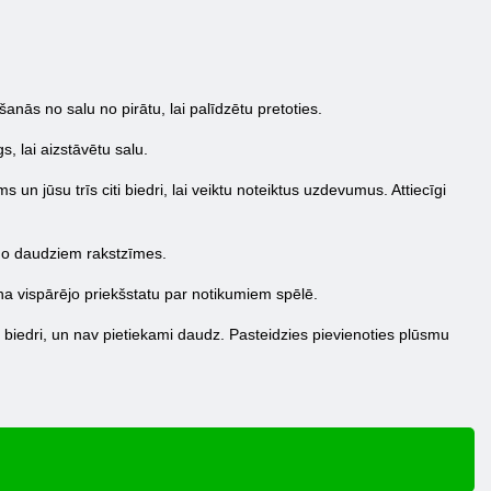
anās no salu no pirātu, lai palīdzētu pretoties.
, lai aizstāvētu salu.
un jūsu trīs citi biedri, lai veiktu noteiktus uzdevumus. Attiecīgi
a no daudziem rakstzīmes.
ina vispārējo priekšstatu par notikumiem spēlē.
ūsu biedri, un nav pietiekami daudz. Pasteidzies pievienoties plūsmu