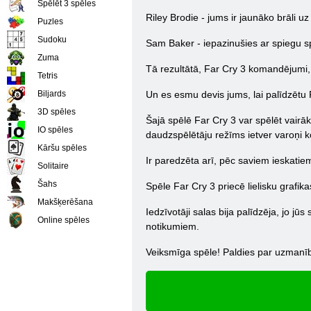
Spēlēt 3 spēles
Riley Brodie - jums ir jaunāko brāli uz
Puzles
Sudoku
Sam Baker - iepazinušies ar spiegu sp
Zuma
Tā rezultātā, Far Cry 3 komandējumi, k
Tetris
Biljards
Un es esmu devis jums, lai palīdzētu 
3D spēles
Šajā spēlē Far Cry 3 var spēlēt vairāk
IO spēles
daudzspēlētāju režīms ietver varoņi ko
Kāršu spēles
Ir paredzēta arī, pēc saviem ieskatiem
Solitaire
Šahs
Spēle Far Cry 3 priecē lielisku grafi
Makšķerēšana
Iedzīvotāji salas bija palīdzēja, jo jū
Online spēles
notikumiem.
Veiksmīga spēle! Paldies par uzmanī