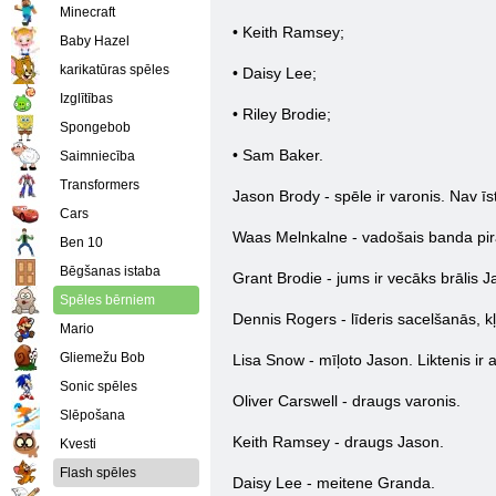
Minecraft
• Keith Ramsey;
Baby Hazel
karikatūras spēles
• Daisy Lee;
Izglītības
• Riley Brodie;
Spongebob
• Sam Baker.
Saimniecība
Transformers
Jason Brody - spēle ir varonis. Nav īst
Cars
Waas Melnkalne - vadošais banda pirāt
Ben 10
Bēgšanas istaba
Grant Brodie - jums ir vecāks brālis 
Spēles bērniem
Dennis Rogers - līderis sacelšanās, k
Mario
Gliemežu Bob
Lisa Snow - mīļoto Jason. Liktenis ir 
Sonic spēles
Oliver Carswell - draugs varonis.
Slēpošana
Keith Ramsey - draugs Jason.
Kvesti
Flash spēles
Daisy Lee - meitene Granda.