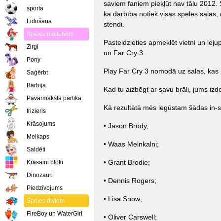
saviem faniem piekļūt nav tālu 2012. 
sporta
ka darbība notiek visās spēlēs salās, 
Lidošana
stendi.
Spēles meitenēm
Pasteidzieties apmeklēt vietni un leju
Zirgi
un Far Cry 3.
Pony
Play Far Cry 3 nomodā uz salas, kas n
Saģērbt
Bārbija
Kad tu aizbēgt ar savu brāli, jums izdo
Pavārmāksla pārtika
Kā rezultātā mēs iegūstam šādas in-s
frizieris
Krāsojums
• Jason Brody,
Meikaps
• Waas Melnkalni;
Saldēti
• Grant Brodie;
Krāsaini bloki
Dinozauri
• Dennis Rogers;
Piedzīvojums
• Lisa Snow;
Spēles diviem
FireBoy un WaterGirl
• Oliver Carswell;