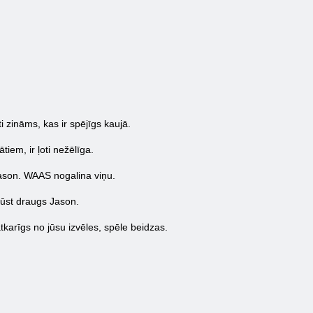
i zināms, kas ir spējīgs kaujā.
iem, ir ļoti nežēlīga.
Jason. WAAS nogalina viņu.
ļūst draugs Jason.
atkarīgs no jūsu izvēles, spēle beidzas.