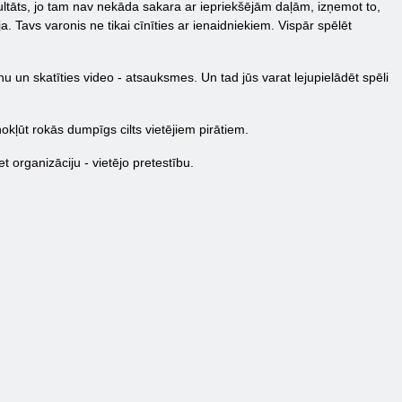
zultāts, jo tam nav nekāda sakara ar iepriekšējām daļām, izņemot to,
. Tavs varonis ne tikai cīnīties ar ienaidniekiem. Vispār spēlēt
nu un skatīties video - atsauksmes. Un tad jūs varat lejupielādēt spēli
kļūt rokās dumpīgs cilts vietējiem pirātiem.
et organizāciju - vietējo pretestību.