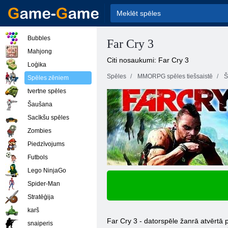
Bubbles
Far Cry 3
Mahjong
Citi nosaukumi: Far Cry 3
Loģika
Spēles
MMORPG spēles tiešsaistē
Š
Spēles zēniem
tvertne spēles
Šaušana
Sacīkšu spēles
Zombies
Piedzīvojums
Futbols
Lego NinjaGo
Spider-Man
Stratēģija
karš
Far Cry 3 - datorspēle žanrā atvērtā
snaiperis