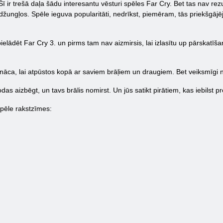
Šī ir trešā daļa šādu interesantu vēsturi spēles Far Cry. Bet tas nav re
džungļos. Spēle ieguva popularitāti, nedrīkst, piemēram, tās priekšgājēja
pielādēt Far Cry 3. un pirms tam nav aizmirsis, lai izlasītu up pārskatīša
āca, lai atpūstos kopā ar saviem brāļiem un draugiem. Bet veiksmīgi no
das aizbēgt, un tavs brālis nomirst. Un jūs satikt pirātiem, kas iebilst pr
pēle rakstzīmes: