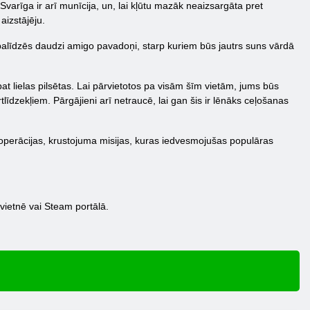
Svarīga ir arī munīcija, un, lai kļūtu mazāk neaizsargāta pret
aizstājēju.
 palīdzēs daudzi amigo pavadoņi, starp kuriem būs jautrs suns vārdā
at lielas pilsētas. Lai pārvietotos pa visām šīm vietām, jums būs
īdzekļiem. Pārgājieni arī netraucē, lai gan šis ir lēnāks ceļošanas
 operācijas, krustojuma misijas, kuras iedvesmojušas populāras
 vietnē vai Steam portālā.