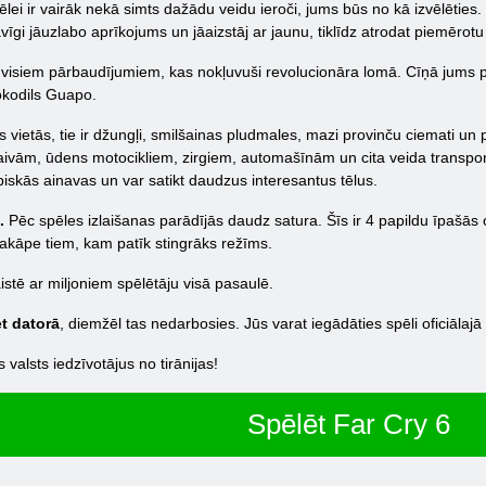
lei ir vairāk nekā simts dažādu veidu ieroči, jums būs no kā izvēlēties. 
i jāuzlabo aprīkojums un jāaizstāj ar jaunu, tiklīdz atrodat piemērotu 
ar visiem pārbaudījumiem, kas nokļuvuši revolucionāra lomā. Cīņā jums
okodils Guapo.
vietās, tie ir džungļi, smilšainas pludmales, mazi provinču ciemati un p
laivām, ūdens motocikliem, zirgiem, automašīnām un cita veida transportl
opiskās ainavas un var satikt daudzus interesantus tēlus.
.
Pēc spēles izlaišanas parādījās daudz satura. Šīs ir 4 papildu īpašās
 pakāpe tiem, kam patīk stingrāks režīms.
aistē ar miljoniem spēlētāju visā pasaulē.
et datorā
, diemžēl tas nedarbosies. Jūs varat iegādāties spēli oficiālajā
 valsts iedzīvotājus no tirānijas!
Spēlēt Far Cry 6