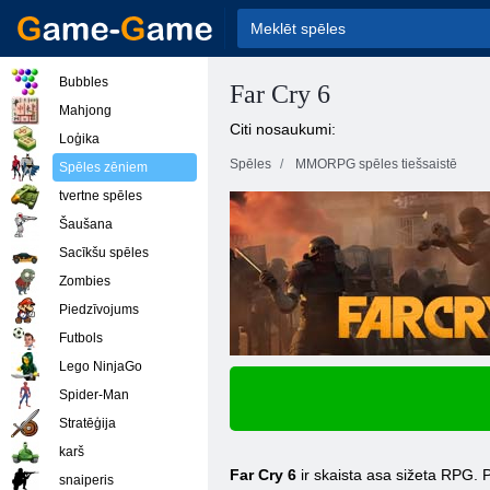
Bubbles
Far Cry 6
Mahjong
Citi nosaukumi:
Loģika
Spēles
MMORPG spēles tiešsaistē
Spēles zēniem
tvertne spēles
Šaušana
Sacīkšu spēles
Zombies
Piedzīvojums
Futbols
Lego NinjaGo
Spider-Man
Stratēģija
karš
Far Cry 6
ir skaista asa sižeta RPG. Pa
snaiperis