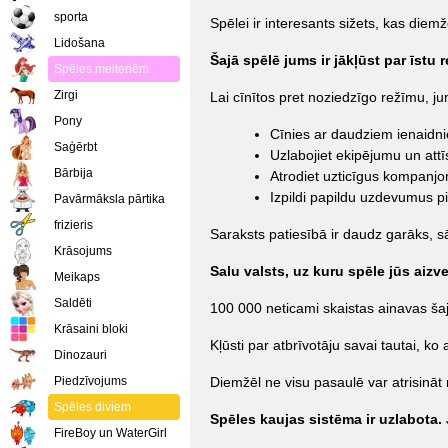
sporta
Spēlei ir interesants sižets, kas die
Lidošana
Šajā spēlē jums ir jākļūst par īstu
Spēles meitenēm
Zirgi
Lai cīnītos pret noziedzīgo režīmu, 
Pony
Cīnies ar daudziem ienaidn
Saģērbt
Uzlabojiet ekipējumu un attī
Bārbija
Atrodiet uzticīgus kompanjo
Izpildi papildu uzdevumus p
Pavārmāksla pārtika
frizieris
Saraksts patiesībā ir daudz garāks, sāc
Krāsojums
Salu valsts, uz kuru spēle jūs aizv
Meikaps
Saldēti
100 000 neticami skaistas ainavas šaj
Krāsaini bloki
Kļūsti par atbrīvotāju savai tautai, ko
Dinozauri
Piedzīvojums
Diemžēl ne visu pasaulē var atrisināt 
Spēles diviem
Spēles kaujas sistēma ir uzlabota.
FireBoy un WaterGirl