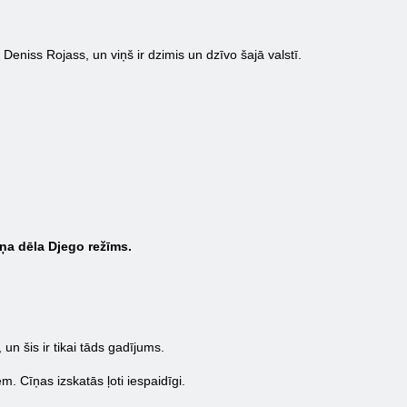
 Deniss Rojass, un viņš ir dzimis un dzīvo šajā valstī.
iņa dēla Djego režīms.
un šis ir tikai tāds gadījums.
. Cīņas izskatās ļoti iespaidīgi.