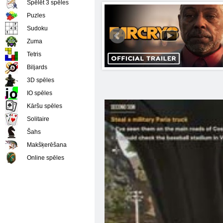
Spēlēt 3 spēles
Puzles
Sudoku
Zuma
Tetris
Biljards
3D spēles
IO spēles
Kāršu spēles
Solitaire
Šahs
Makšķerēšana
Online spēles