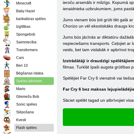
ieroču arsenāls ir milzīgs. Kopumā spē
Minecraft
ienaidnieka uzbrukumiem, jums pastāvīg
Baby Hazel
karikatūras spēles
Jums vienam būs ļoti grūti tikt galā 
Chorizo un vēl eksotiskāks draugs kr
Izglītības
Spongebob
Jums būs jācīnās ar diktatūru dažādās 
Saimniecība
nepieciešams transports. Ceļojiet ar 
veids, bet tam vislabāk ir apbrīnot tr
Transformers
Cars
Izstrādātāji ir draudzīgi spēlētājiem
Ben 10
filmas. Turklāt īpaši augsta grūtības
Bēgšanas istaba
Spēlējiet Far Cry 6 vienatnē vai tiešs
Spēles bērniem
Mario
Far Cry 6 bez maksas lejupielādēji
Gliemežu Bob
Sāciet spēlēt tagad un atbrīvojiet visas
Sonic spēles
Slēpošana
Kvesti
Flash spēles