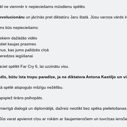
mžēl ne vienmēr ir nepieciešams mūsdienu spēlēs.
 revolucionāru
un jācīnās pret diktatūru Jaru štatā. Jūsu varoņa vārds ir
jums būs nepieciešams:
iekiem dažādās vidēs
stiet kaujas prasmes
nus, kas jums palīdzēs cīņā
ieredzes iegūšanai
iet spēlēt Far Cry 6, lai uzzinātu visu.
edīs, būtu īsta tropu paradīze, ja ne diktatora Antona Kastiljo un v
ā spēlē atspoguļo milzīgu nežēlību.
 apspiež tirāns psihopāts.
mierīgā dialogā un diplomātijā, dažreiz neiztikt bez spēka pielietošanas, 
Jūs varat apvienot cīņu ar rokām ar šaujamieročiem un tuvcīņas ieročiem