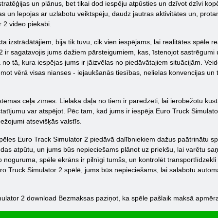
i stratēģijas un plānus, bet tikai dod iespēju atpūsties un dzīvot dzīvi kop
 un lepojas ar uzlabotu veiktspēju, daudz jautras aktivitātes un, protams,
r 2 video piekabi.
 izstrādātājiem, bija tik tuvu, cik vien iespējams, lai realitātes spēle re
2 ir sagatavojis jums dažiem pārsteigumiem, kas, īstenojot sastrēgumi 
ā no tā, kura iespējas jums ir jāizvēlas no piedāvātajiem situācijām. Veid
ot vērā visas nianses - iejaukšanās tiesības, nelielas konvencijas un tā
 sistēmas ceļa zīmes. Lielākā daļa no tiem ir paredzēti, lai ierobežotu k
estatījumu var atspējot. Pēc tam, kad jums ir iespēja Euro Truck Simulator 
ežojumi atsevišķās valstīs.
spēles Euro Track Simulator 2 piedāvā dalībniekiem dažus paātrinātu sp
tundas atpūtu, un jums būs nepieciešams plānot uz priekšu, lai varētu saņ
o noguruma, spēle ekrāns ir pilnīgi tumšs, un kontrolēt transportlīdzekli
ro Truck Simulator 2 spēlē, jums būs nepieciešams, lai salabotu automa
mulator 2 download Bezmaksas paziņot, ka spēle pašlaik maksā apmēram $