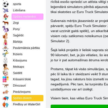
rīcībā esošo spriedzi un attīsta viltīg
sporta
leģendārā simulators pilnībā atjaunotas
Lidošana
tikai skatoties uz Euro Truck Simulato
Spēles meitenēm
Galvenais mērķis jāsasniedz ar projekta
Zirgi
pārvarēt, spēļu Euro Truck Simulator 
Pony
varat uzzināt gaitā spēlē), un atkarīb
Saģērbt
visiem ceļu satiksmes noteikumus (ņem
Simulator 2).
Bārbija
Pavārmāksla pārtika
Šajā laikā projekts ir lieliski saprata
frizieris
90 kilometri, bet, ja jūs vēlaties, šo i
jo tur ir pat automašīnas ātruma ierob
Krāsojums
Meikaps
Protams, tāpat kā visās simulācijas, 
Saldēti
pēc šī laika tā ir steidzami veikt 9 s
tagad, ka jūsu raksturs būs izsmelti n
Krāsaini bloki
negadījumā. Pēc tam, lai turpinātu Eu
Dinozauri
uzstādījumos var arī izslēgt.
Piedzīvojums
Visiem tiem, kas vēlas Euro Truck Si
Spēles diviem
FireBoy un WaterGirl