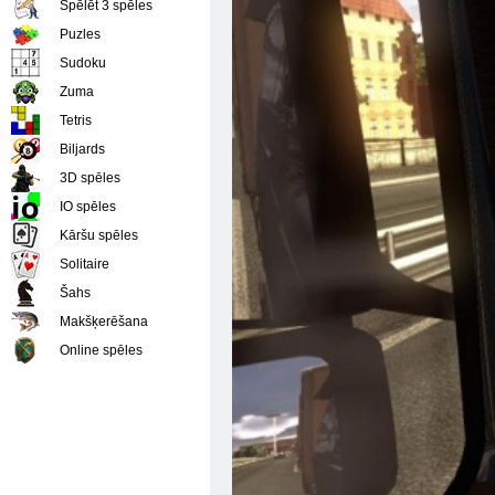
Spēlēt 3 spēles
Puzles
Sudoku
Zuma
Tetris
Biljards
3D spēles
IO spēles
Kāršu spēles
Solitaire
Šahs
Makšķerēšana
Online spēles