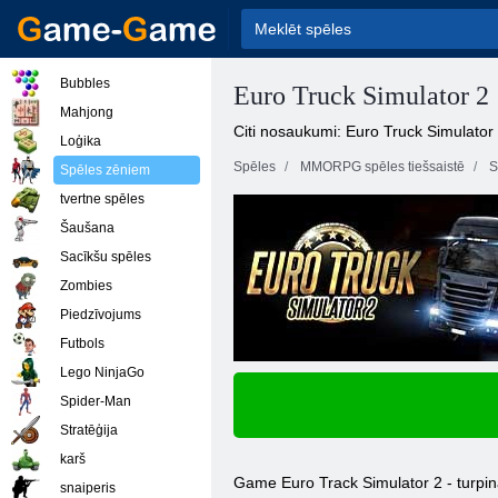
Bubbles
Euro Truck Simulator 2
Mahjong
Citi nosaukumi: Euro Truck Simulator
Loģika
Spēles
MMORPG spēles tiešsaistē
S
Spēles zēniem
tvertne spēles
Šaušana
Sacīkšu spēles
Zombies
Piedzīvojums
Futbols
Lego NinjaGo
Spider-Man
Stratēģija
karš
Game Euro Track Simulator 2 - turpin
snaiperis