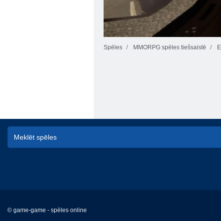
Spēles
MMORPG spēles tiešsaistē
E
© game-game - spēles online