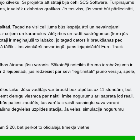
ējo cilvēku. Šī projekta attīstītāji bija čehi SCS Software. Turpinājums
 ir vairāk uzlabotas grafikas. Jo tas viss, jūs varat būt pārliecināti,
alitāti. Tagad ne visi ceļi jums būs iespēja ātri un nevainojami
uz ceļiem un karameles. Atšķirties un radīt sastrēgumus (kuru jūs
otāji ir mēģinājuši to labāko, jo tagad dators ir braukšanas pēc
 tālāk - tas vienkārši nevar iegūt jums lejupielādēt Euro Track
ustības ātrumu jūsu varonis. Sākotnēji noteikts ātruma ierobežojums ir
2 lejupielādi, jūs redzēsiet par sevi "leģitimitāti" jauno versiju, spēle,
ēles laiku. Jūsu vadītājs var braukt bez atpūtas uz 11 stundām, bet
emt cienīgu viesnīcā par nakti. Imitē nogurumu arī saprata ļoti reāli,
 būs patiesi zaudēts, tas varētu izraisīt sasniegtu savu varoni
šīnu degvielas uzpildes stacijā. Ja vēlas, simulācija nogurumu
 20, bet pērkot to oficiālajā tīmekļa vietnē.