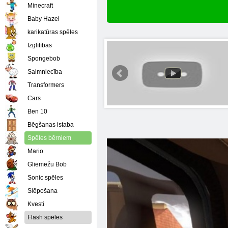
Minecraft
Baby Hazel
karikatūras spēles
Izglītības
Spongebob
Saimniecība
Transformers
Cars
Ben 10
Bēgšanas istaba
Spēles bērniem
Mario
Gliemežu Bob
Sonic spēles
Slēpošana
Kvesti
Flash spēles