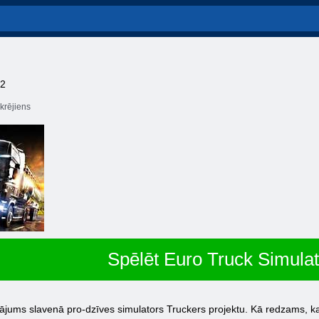
 2
krējiens
Spēlēt Euro Truck Simulat
ājums slavenā pro-dzīves simulators Truckers projektu. Kā redzams, ka 