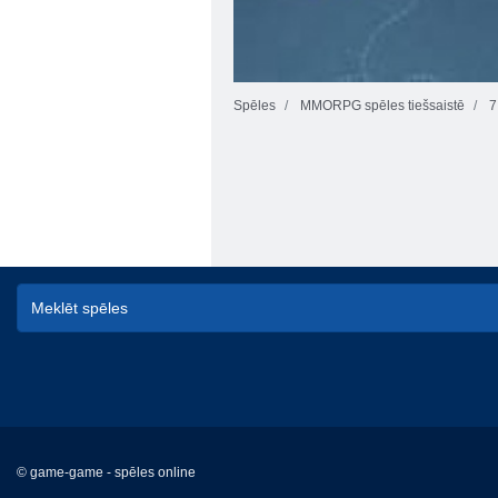
Spēles
MMORPG spēles tiešsaistē
7
© game-game - spēles online