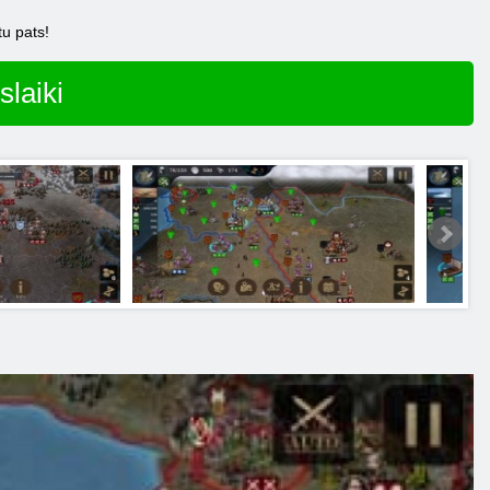
tu pats!
slaiki