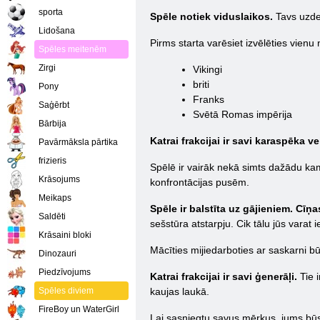
sporta
Spēle notiek viduslaikos.
Tavs uzdev
Lidošana
Pirms starta varēsiet izvēlēties vienu 
Spēles meitenēm
Zirgi
Vikingi
briti
Pony
Franks
Saģērbt
Svētā Romas impērija
Bārbija
Katrai frakcijai ir savi karaspēka v
Pavārmāksla pārtika
frizieris
Spēlē ir vairāk nekā simts dažādu kam
Krāsojums
konfrontācijas pusēm.
Meikaps
Spēle ir balstīta uz gājieniem. Cīņa
Saldēti
sešstūra atstarpju. Cik tālu jūs varat i
Krāsaini bloki
Mācīties mijiedarboties ar saskarni b
Dinozauri
Piedzīvojums
Katrai frakcijai ir savi ģenerāļi.
Tie i
Spēles diviem
kaujas laukā.
FireBoy un WaterGirl
Lai sasniegtu savus mērķus, jums bū