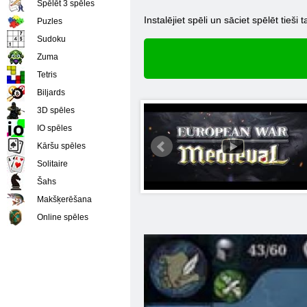
Spēlēt 3 spēles
Instalējiet spēli un sāciet spēlēt tieši
Puzles
Sudoku
Zuma
Tetris
Biljards
3D spēles
IO spēles
Kāršu spēles
Solitaire
Šahs
Makšķerēšana
Online spēles