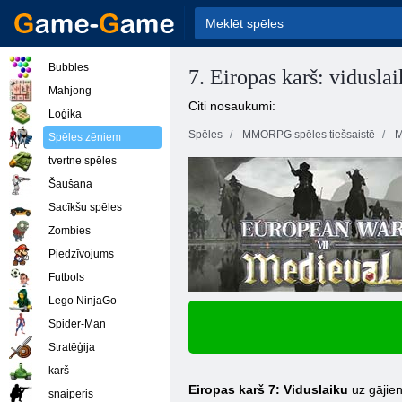
Bubbles
7. Eiropas karš: viduslai
Mahjong
Citi nosaukumi:
Loģika
Spēles
MMORPG spēles tiešsaistē
M
Spēles zēniem
tvertne spēles
Šaušana
Sacīkšu spēles
Zombies
Piedzīvojums
Futbols
Lego NinjaGo
Spider-Man
Stratēģija
karš
Eiropas karš 7: Viduslaiku
uz gājien
snaiperis