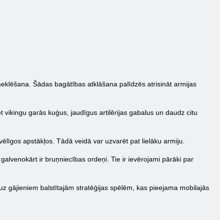
eklēšana. Šādas bagātības atklāšana palīdzēs atrisināt armijas
et vikingu garās kuģus, jaudīgus artilērijas gabalus un daudz citu
vēlīgos apstākļos. Tādā veidā var uzvarēt pat lielāku armiju.
galvenokārt ir bruņniecības ordeņi. Tie ir ievērojami pārāki par
 uz gājieniem balstītajām stratēģijas spēlēm, kas pieejama mobilajās
.