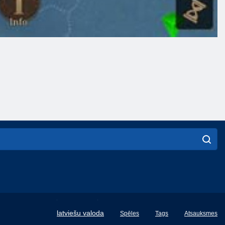
English
latviešu valoda
Spēles
Tags
Atsauksmes