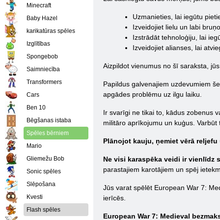
Minecraft
Uzmanieties, lai iegūtu pie
Baby Hazel
Izveidojiet lielu un labi bruņ
karikatūras spēles
Izstrādāt tehnoloģiju, lai ie
Izglītības
Izveidojiet alianses, lai at
Spongebob
Aizpildot vienumus no šī saraksta, jūs 
Saimniecība
Transformers
Papildus galvenajiem uzdevumiem šeit
apgādes problēmu uz ilgu laiku.
Cars
Ben 10
Ir svarīgi ne tikai to, kādus zobenus 
Bēgšanas istaba
militāro aprīkojumu un kuģus. Varbūt t
Spēles bērniem
Plānojot kauju, ņemiet vērā reljefu
Mario
Gliemežu Bob
Ne visi karaspēka veidi ir vienlīdz 
parastajiem karotājiem un spēj ietek
Sonic spēles
Slēpošana
Jūs varat spēlēt European War 7: Medi
Kvesti
ierīcēs.
Flash spēles
European War 7: Medieval bezmaks