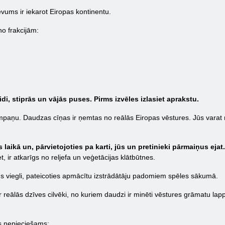
ums ir iekarot Eiropas kontinentu.
no frakcijām:
eidi, stiprās un vājās puses. Pirms izvēles izlasiet aprakstu.
paņu. Daudzas cīņas ir ņemtas no reālās Eiropas vēstures. Jūs varat redz
s laikā un, pārvietojoties pa karti, jūs un pretinieki pārmaiņus ejat.
et, ir atkarīgs no reljefa un veģetācijas klātbūtnes.
ūs viegli, pateicoties apmācītu izstrādātāju padomiem spēles sākumā.
r reālās dzīves cilvēki, no kuriem daudzi ir minēti vēstures grāmatu l
s nepieciešams: