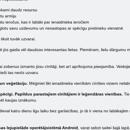
tiekami daudz resursu
otu armiju
gūtu ieročus, kas ir labāki par ienaidnieka ieročiem
vieglotu savu uzdevumu un nesastopas ar spēcīgu pretinieku vienatnē
tiksit tuvāk uzvarai.
 jūs gaida vēl daudzas interesantas lietas. Piemēram, lielu dārgumu m
vai zobenus izmanto jūsu cīnītāji, bet arī aprīkojuma pieejamība. Veidoji
ieši tas nesīs uzvaru.
 un veģetāciju.
Mēģiniet likt ienaidnieka vienībām cīnīties viņiem nelab
spēcīgi. Papildus parastajiem cīnītājiem ir leģendāras vienības.
Tie 
mēt kaujas iznākumu.
eval katru dienu ilgu laiku bez garlaicības, jo tā ir viena no labākajām
as lejupielāde operētājsistēmā Android
, varat sekot saitei šajā lapā