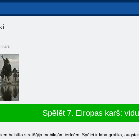
ki
ilitārs
Spēlēt 7. Eiropas karš: vidu
iem balstīta stratēģija mobilajām ierīcēm. Spēlei ir laba grafika, augst