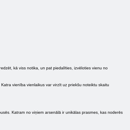
ēt, kā viss notika, un pat piedalīties, izvēloties vienu no
Katra vienība vienlaikus var virzīt uz priekšu noteiktu skaitu
appusēs. Katram no viņiem arsenālā ir unikālas prasmes, kas noderēs