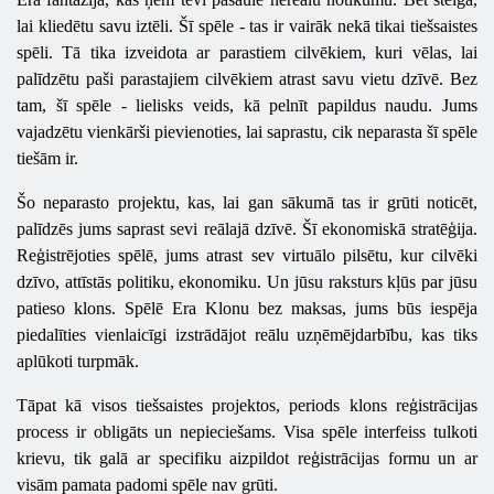
lai kliedētu savu iztēli. Šī spēle - tas ir vairāk nekā tikai tiešsaistes
spēli. Tā tika izveidota ar parastiem cilvēkiem, kuri vēlas, lai
palīdzētu paši parastajiem cilvēkiem atrast savu vietu dzīvē. Bez
tam, šī spēle - lielisks veids, kā pelnīt papildus naudu. Jums
vajadzētu vienkārši pievienoties, lai saprastu, cik neparasta šī spēle
tiešām ir.
Šo neparasto projektu, kas, lai gan sākumā tas ir grūti noticēt,
palīdzēs jums saprast sevi reālajā dzīvē. Šī ekonomiskā stratēģija.
Reģistrējoties spēlē, jums atrast sev virtuālo pilsētu, kur cilvēki
dzīvo, attīstās politiku, ekonomiku. Un jūsu raksturs kļūs par jūsu
patieso klons. Spēlē Era Klonu bez maksas, jums būs iespēja
piedalīties vienlaicīgi izstrādājot reālu uzņēmējdarbību, kas tiks
aplūkoti turpmāk.
Tāpat kā visos tiešsaistes projektos, periods klons reģistrācijas
process ir obligāts un nepieciešams. Visa spēle interfeiss tulkoti
krievu, tik galā ar specifiku aizpildot reģistrācijas formu un ar
visām pamata padomi spēle nav grūti.