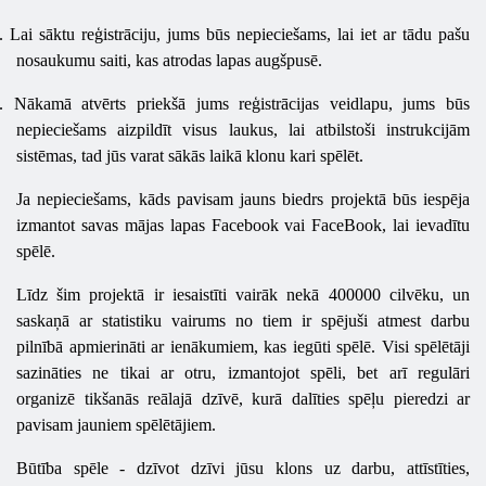
.
Lai sāktu reģistrāciju, jums būs nepieciešams, lai iet ar tādu pašu
nosaukumu saiti, kas atrodas lapas augšpusē.
2.
Nākamā atvērts priekšā jums reģistrācijas veidlapu, jums būs
nepieciešams aizpildīt visus laukus, lai atbilstoši instrukcijām
sistēmas, tad jūs varat sākās laikā klonu kari spēlēt.
Ja nepieciešams, kāds pavisam jauns biedrs projektā būs iespēja
izmantot savas mājas lapas
Facebook
vai FaceBook, lai ievadītu
spēlē.
Līdz šim projektā ir iesaistīti vairāk nekā 400000 cilvēku, un
saskaņā ar statistiku vairums no tiem ir spējuši atmest darbu
pilnībā apmierināti ar ienākumiem, kas iegūti spēlē. Visi spēlētāji
sazināties ne tikai ar otru, izmantojot spēli, bet arī regulāri
organizē tikšanās reālajā dzīvē, kurā dalīties spēļu pieredzi ar
pavisam jauniem spēlētājiem.
Būtība spēle - dzīvot dzīvi jūsu klons uz darbu, attīstīties,