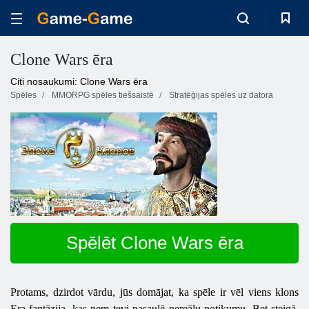
Clone Wars ēra
Citi nosaukumi: Clone Wars ēra
Spēles
MMORPG spēles tiešsaistē
Stratēģijas spēles uz datora
Spēlēt Clone Wars ēra
Protams, dzirdot vārdu, jūs domājat, ka spēle ir vēl viens klons
Era fantāzija, kas ņem tevi pasaulē nereālu notikumu. Bet steigā,