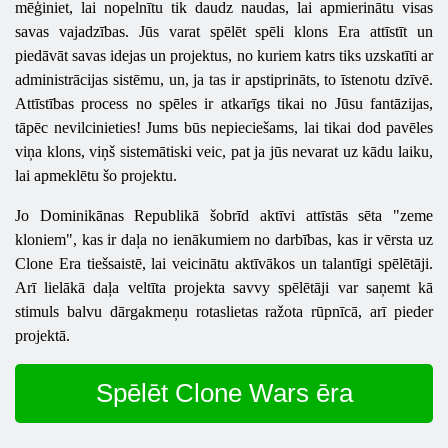
mēģiniet, lai nopelnītu tik daudz naudas, lai apmierinātu visas
savas vajadzības. Jūs varat spēlēt spēli klons Era attīstīt un
piedāvāt savas idejas un projektus, no kuriem katrs tiks uzskatīti ar
administrācijas sistēmu, un, ja tas ir apstiprināts, to īstenotu dzīvē.
Attīstības process no spēles ir atkarīgs tikai no Jūsu fantāzijas,
tāpēc nevilcinieties! Jums būs nepieciešams, lai tikai dod pavēles
viņa klons, viņš sistemātiski veic, pat ja jūs nevarat uz kādu laiku,
lai apmeklētu šo projektu.
Jo Dominikānas Republikā šobrīd aktīvi attīstās sēta "zeme
kloniem", kas ir daļa no ienākumiem no darbības, kas ir vērsta uz
Clone Era tiešsaistē, lai veicinātu aktīvākos un talantīgi spēlētāji.
Arī lielākā daļa veltīta projekta savvy spēlētāji var saņemt kā
stimuls balvu dārgakmeņu rotaslietas ražota rūpnīcā, arī pieder
projektā.
Spēlēt Clone Wars ēra