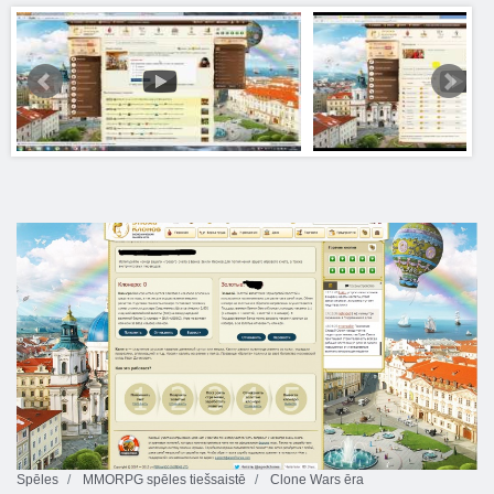
Spēles
MMORPG spēles tiešsaistē
Clone Wars ēra