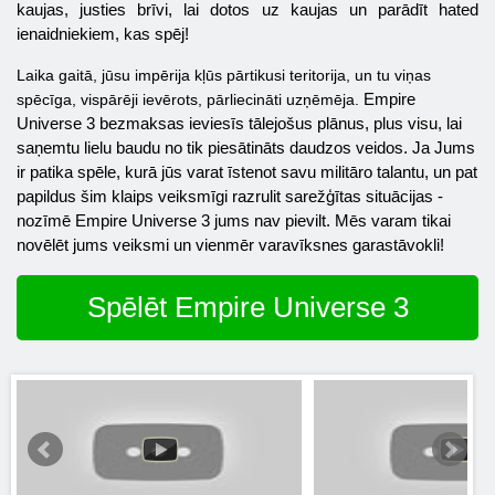
kaujas, justies brīvi, lai dotos uz kaujas un parādīt hated
ienaidniekiem, kas spēj!
Laika gaitā, jūsu impērija kļūs pārtikusi teritorija, un tu viņas
spēcīga, vispārēji ievērots, pārliecināti uzņēmēja.
Empire
Universe
3 bezmaksas ieviesīs tālejošus plānus, plus visu, lai
saņemtu lielu baudu no tik piesātināts daudzos veidos. Ja Jums
ir patika spēle, kurā jūs varat īstenot savu militāro talantu, un pat
papildus šim klaips veiksmīgi razrulit sarežģītas situācijas -
nozīmē
Empire Universe
3 jums nav pievilt. Mēs varam tikai
novēlēt jums veiksmi un vienmēr varavīksnes garastāvokli!
Spēlēt Empire Universe 3