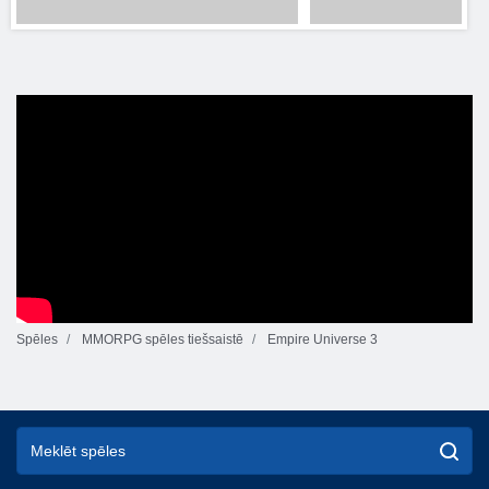
Spēles
MMORPG spēles tiešsaistē
Empire Universe 3