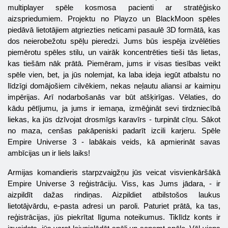
multiplayer spēle kosmosa pacienti ar stratēģisko
aizspriedumiem. Projektu no Playzo un BlackMoon spēles
piedāvā lietotājiem atgriezties neticami pasaulē 3D formātā, kas
dos neierobežotu spēļu pieredzi. Jums būs iespēja izvēlēties
piemērotu spēles stilu, un vairāk koncentrēties tieši tās lietas,
kas tiešām nāk prātā. Piemēram, jums ir visas tiesības veikt
spēle vien, bet, ja jūs nolemjat, ka laba ideja iegūt atbalstu no
līdzīgi domājošiem cilvēkiem, nekas neļautu aliansi ar kaimiņu
impērijas. Arī nodarbošanās var būt atšķirīgas. Vēlaties, do
kādu pētījumu, ja jums ir iemaņa, izmēģināt sevi tirdzniecībā
liekas, ka jūs dzīvojat drosmīgs karavīrs - turpināt cīņu. Sākot
no maza, cenšas pakāpeniski padarīt izcili karjeru. Spēle
Empire Universe
3 - labākais veids, kā apmierināt savas
ambīcijas un ir liels laiks!
Armijas komandieris starpzvaigžņu jūs veicat visvienkāršākā
Empire Universe
3 reģistrāciju. Viss, kas Jums jādara, - ir
aizpildīt dažas rindiņas. Aizpildiet atbilstošos laukus
lietotājvārdu, e-pasta adresi un paroli. Paturiet prātā, ka tas,
reģistrācijas, jūs piekrītat līguma noteikumus. Tiklīdz konts ir