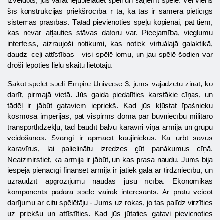
izveidots, jūs varat lejupielādēt spēli un saņemt spēle. Vēl viens
šīs konstrukcijas priekšrocība ir tā, ka tas ir samērā pieticīgs
sistēmas prasības. Tātad pievienoties spēļu kopienai, pat tiem,
kas nevar atļauties stāvas datoru var. Pieejamība, vieglumu
interfeiss, aizraujoši notikumi, kas notiek virtuālajā galaktikā,
daudzi ceļi attīstības - visi spēlē lomu, un jau spēlē šodien var
droši lepoties lielu skaitu lietotāju.
Sākot spēlēt spēli
Empire Universe
3, jums vajadzētu zināt, ko
darīt, pirmajā vietā. Jūs gaida piedalīties karstākie cīņas, un
tādēļ ir jābūt gataviem iepriekš. Kad jūs kļūstat īpašnieku
kosmosa impērijas, pat vispirms domā par būvniecību militāro
transportlīdzekļu, tad baudīt balvu karavīri viņa armija un grupu
veidošanos. Svarīgi ir apmācīt kaujiniekus. Kā urbt savus
karavīrus, lai palielinātu izredzes gūt panākumus cīņā.
Neaizmirstiet, ka armija ir jābūt, un kas prasa naudu. Jums bija
iespēja pienācīgi finansēt armija ir jātiek galā ar tirdzniecību, un
uzraudzīt apgrozījumu naudas jūsu rīcībā. Ekonomikas
komponents padara spēle vairāk interesants. Ar prātu veicot
darījumu ar citu spēlētāju - Jums uz rokas, jo tas palīdz virzīties
uz priekšu un attīstīties. Kad jūs jūtaties gatavi pievienoties