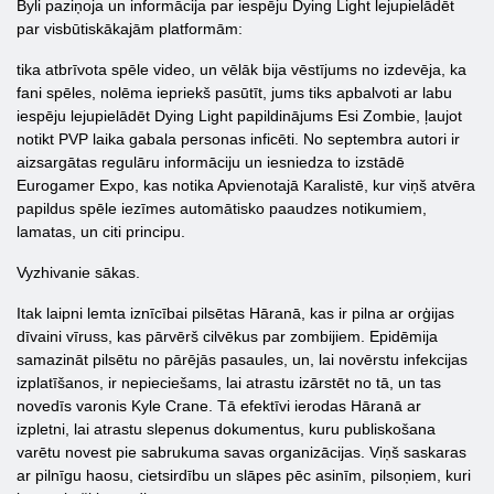
Byli paziņoja un informācija par iespēju Dying Light lejupielādēt
par visbūtiskākajām platformām:
tika atbrīvota spēle video, un vēlāk bija vēstījums no izdevēja, ka
fani spēles, nolēma iepriekš pasūtīt, jums tiks apbalvoti ar labu
iespēju lejupielādēt Dying Light papildinājums Esi Zombie, ļaujot
notikt PVP laika gabala personas inficēti. No septembra autori ir
aizsargātas regulāru informāciju un iesniedza to izstādē
Eurogamer Expo, kas notika Apvienotajā Karalistē, kur viņš atvēra
papildus spēle iezīmes automātisko paaudzes notikumiem,
lamatas, un citi principu.
Vyzhivanie sākas.
Itak laipni lemta iznīcībai pilsētas Hāranā, kas ir pilna ar orģijas
dīvaini vīruss, kas pārvērš cilvēkus par zombijiem. Epidēmija
samazināt pilsētu no pārējās pasaules, un, lai novērstu infekcijas
izplatīšanos, ir nepieciešams, lai atrastu izārstēt no tā, un tas
novedīs varonis Kyle Crane. Tā efektīvi ierodas Hāranā ar
izpletni, lai atrastu slepenus dokumentus, kuru publiskošana
varētu novest pie sabrukuma savas organizācijas. Viņš saskaras
ar pilnīgu haosu, cietsirdību un slāpes pēc asinīm, pilsoņiem, kuri