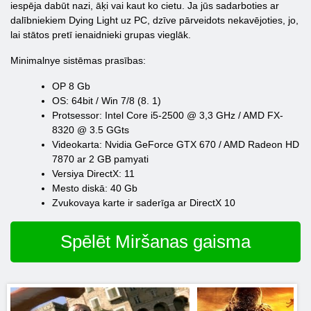
iespēja dabūt nazi, āķi vai kaut ko cietu. Ja jūs sadarboties ar
dalībniekiem Dying Light uz PC, dzīve pārveidots nekavējoties, jo,
lai stātos pretī ienaidnieki grupas vieglāk.
Minimalnye sistēmas prasības:
OP 8 Gb
OS: 64bit / Win 7/8 (8. 1)
Protsessor: Intel Core i5-2500 @ 3,3 GHz / AMD FX-
8320 @ 3.5 GGts
Videokarta: Nvidia GeForce GTX 670 / AMD Radeon HD
7870 ar 2 GB pamyati
Versiya DirectX: 11
Mesto diskā: 40 Gb
Zvukovaya karte ir saderīga ar DirectX 10
Spēlēt Miršanas gaisma