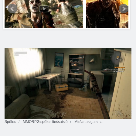
Spēles
MMORPG spēles tiešsaistē
Miršanas gaisma