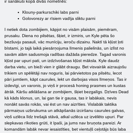
ir sanākuši kopā divās nometnēs:
Klouny-parkurschiki labs parni
Golovorezy ar rīsiem vadīja sliktu parni
I netiek dota zombijiem, kāpjot no visām plaisām, piemēram,
prusaku. Diena no pilsētas, šķiet, ir izmiris, un Kyle pēta šo
bezšuvju pasauli, vāc munīciju, ieroču dizainu. Naktī tā kļūst ļoti
bīstami, jo tajā laikā piesārņojuma līmenis palielinās, un izlīst no
savām alām sadusmoja radības dažāda pieredze. Tagad varonis
kļūst par upuri pati, un izdzīvošanas kļūst māksla. Kyle daudz
darba vietu, un bieži vien ir glābt draugu. Bet visvairāk aizraujošu
trikiem un spēlētāji nav noguris, lai pārvietotos pa pilsētu, lecot
pāri jumtiem, kāpt caurules, lekt un darbojas visos līmeņos. Tas ir
izdevīgi, un varonis, jo viņš ir procesā honing prasmes un kustas
ātrāk. Kāršu atklāšana ar zombijiem, šķiet bezgalīgs. Dzīves Dead
kā kāds klonus, un, lai gan tie ir gausa, tas ir labākais, nevis
nonākt savās rokās, vai ēst un nav aizrīties. Vislabāk taktika
pārmaiņus uzbrukuma un atkāpšanās izciršanu caurules galvas,
viņš uzlēca līdz trešajā stāvā, atkal uzlēca uz izvēlēto upuri. Par
slepkavas rīkoties grūti, it īpaši, ja jums nav bruņota pareizi. Ar
komandām labāk nevar iesaistīties, bet vientuļš ceļotājs būs laba