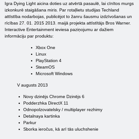
Igra Dying Light aicina doties uz atvērtā pasaulē, lai cīnītos murgs
izkonkurē staigāšana miris. Par rotaļlietu studijas Techland
attīstība nodarbojas, publicējot to žanru šausmu izdzīvošanas un
rīcības 27. 01. 2015 2013. maijā projekta attīstītājs Bros Warner.
Interactive Entertainment ieviesa paziņojumu ar dažiem
informāciju par produktu:
Xbox One
Linux
PlayStation 4
SteamOS
Microsoft Windows
V augusts 2013
Novy dzinējs Chrome Dzinējs 6
Podderzhka DirectX 11
Odnopolzovatelsky / multiplayer rezhimy
Detalnaya kartinka
Parkur
Sborka ieročus, kā arī tās uluchshenie