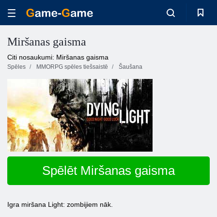
Miršanas gaisma
Citi nosaukumi: Miršanas gaisma
Spēles
MMORPG spēles tiešsaistē
Šaušana
Spēlēt Miršanas gaisma
Igra miršana Light: zombijiem nāk.