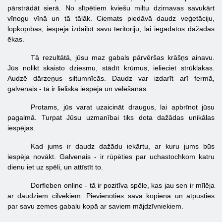
pārstrādāt sierā. No slīpētiem kviešu miltu dzirnavas savukārt
vīnogu vīnā un tā tālāk. Ciemats piedāvā daudz veģetāciju,
lopkopības, iespēja izdaiļot savu teritoriju, lai iegādātos dažādas
ēkas.
Tā rezultātā, jūsu maz gabals pārvēršas krāšņs ainavu.
Jūs nolikt skaisto dziesmu, stādīt krūmus, ielieciet strūklakas.
Audzē dārzeņus siltumnīcās. Daudz var izdarīt arī fermā,
galvenais - tā ir lieliska iespēja un vēlēšanās.
Protams, jūs varat uzaicināt draugus, lai apbrīnot jūsu
pagalmā. Turpat Jūsu uzmanībai tiks dota dažādas unikālas
iespējas.
Kad jums ir daudz dažādu iekārtu, ar kuru jums būs
iespēja novākt. Galvenais - ir rūpēties par uchastochkom katru
dienu iet uz spēli, un attīstīt to.
Dorfleben online - tā ir pozitīva spēle, kas jau sen ir mīlēja
ar daudziem cilvēkiem. Pievienoties savā kopienā un atpūsties
par savu zemes gabalu kopā ar saviem mājdzīvniekiem.