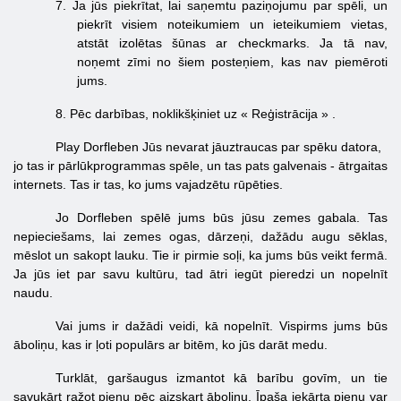
7.
Ja jūs piekrītat, lai saņemtu paziņojumu par spēli, un
piekrīt visiem noteikumiem un ieteikumiem vietas,
atstāt izolētas šūnas ar checkmarks. Ja tā nav,
noņemt zīmi no šiem posteņiem, kas nav piemēroti
jums.
8.
Pēc darbības, noklikšķiniet uz «
Reģistrācija
»
.
Play Dorfleben Jūs nevarat jāuztraucas par spēku datora,
jo tas ir pārlūkprogrammas spēle, un tas pats galvenais - ātrgaitas
internets. Tas ir tas, ko jums vajadzētu rūpēties.
Jo Dorfleben spēlē jums būs jūsu zemes gabala. Tas
nepieciešams, lai zemes ogas, dārzeņi, dažādu augu sēklas,
mēslot un sakopt lauku. Tie ir pirmie soļi, ka jums būs veikt fermā.
Ja jūs iet par savu kultūru, tad ātri iegūt pieredzi un nopelnīt
naudu.
Vai jums ir dažādi veidi, kā nopelnīt. Vispirms jums būs
āboliņu, kas ir ļoti populārs ar bitēm, ko jūs darāt medu.
Turklāt, garšaugus izmantot kā barību govīm, un tie
savukārt ražot pienu pēc aizskart āboliņu. Īpaša iekārta pienu var