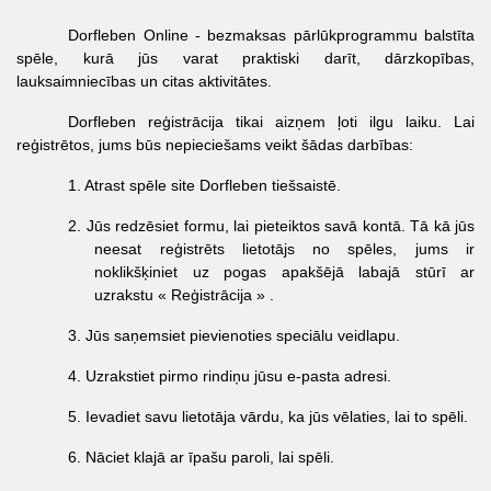
Dorfleben Online - bezmaksas pārlūkprogrammu balstīta
spēle, kurā jūs varat praktiski darīt, dārzkopības,
lauksaimniecības un citas aktivitātes.
Dorfleben reģistrācija tikai aizņem ļoti ilgu laiku. Lai
reģistrētos, jums būs nepieciešams veikt šādas darbības:
1.
Atrast spēle site Dorfleben tiešsaistē.
2.
Jūs redzēsiet formu, lai pieteiktos savā kontā. Tā kā jūs
neesat reģistrēts lietotājs no spēles, jums ir
noklikšķiniet uz pogas apakšējā labajā stūrī ar
uzrakstu «
Reģistrācija
»
.
3.
Jūs saņemsiet pievienoties speciālu veidlapu.
4.
Uzrakstiet pirmo rindiņu jūsu e-pasta adresi.
5.
Ievadiet savu lietotāja vārdu, ka jūs vēlaties, lai to spēli.
6.
Nāciet klajā ar īpašu paroli, lai spēli.