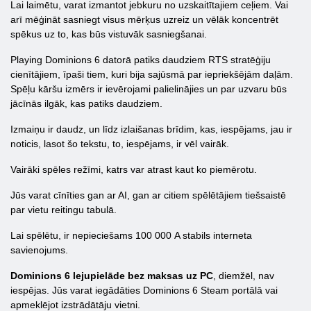
Lai laimētu, varat izmantot jebkuru no uzskaitītajiem ceļiem. Vai
arī mēģināt sasniegt visus mērķus uzreiz un vēlāk koncentrēt
spēkus uz to, kas būs vistuvāk sasniegšanai.
Playing Dominions 6 datorā patiks daudziem RTS stratēģiju
cienītājiem, īpaši tiem, kuri bija sajūsmā par iepriekšējām daļām.
Spēļu kāršu izmērs ir ievērojami palielinājies un par uzvaru būs
jācīnās ilgāk, kas patiks daudziem.
Izmaiņu ir daudz, un līdz izlaišanas brīdim, kas, iespējams, jau ir
noticis, lasot šo tekstu, to, iespējams, ir vēl vairāk.
Vairāki spēles režīmi, katrs var atrast kaut ko piemērotu.
Jūs varat cīnīties gan ar AI, gan ar citiem spēlētājiem tiešsaistē
par vietu reitingu tabulā.
Lai spēlētu, ir nepieciešams 100 000 A stabils interneta
savienojums.
Dominions 6 lejupielāde bez maksas uz PC
, diemžēl, nav
iespējas. Jūs varat iegādāties Dominions 6 Steam portālā vai
apmeklējot izstrādātāju vietni.