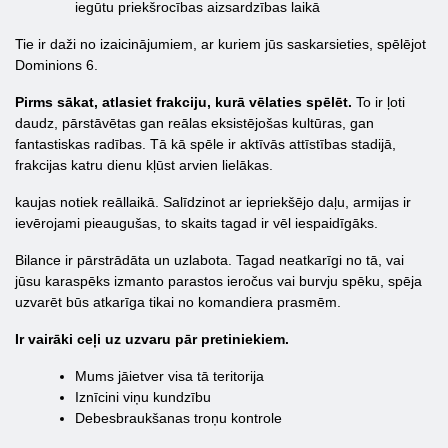
iegūtu priekšrocības aizsardzības laikā
Tie ir daži no izaicinājumiem, ar kuriem jūs saskarsieties, spēlējot
Dominions 6.
Pirms sākat, atlasiet frakciju, kurā vēlaties spēlēt.
To ir ļoti
daudz, pārstāvētas gan reālas eksistējošas kultūras, gan
fantastiskas radības. Tā kā spēle ir aktīvās attīstības stadijā,
frakcijas katru dienu kļūst arvien lielākas.
kaujas notiek reāllaikā. Salīdzinot ar iepriekšējo daļu, armijas ir
ievērojami pieaugušas, to skaits tagad ir vēl iespaidīgāks.
Bilance ir pārstrādāta un uzlabota. Tagad neatkarīgi no tā, vai
jūsu karaspēks izmanto parastos ieročus vai burvju spēku, spēja
uzvarēt būs atkarīga tikai no komandiera prasmēm.
Ir vairāki ceļi uz uzvaru pār pretiniekiem.
Mums jāietver visa tā teritorija
Iznīcini viņu kundzību
Debesbraukšanas troņu kontrole