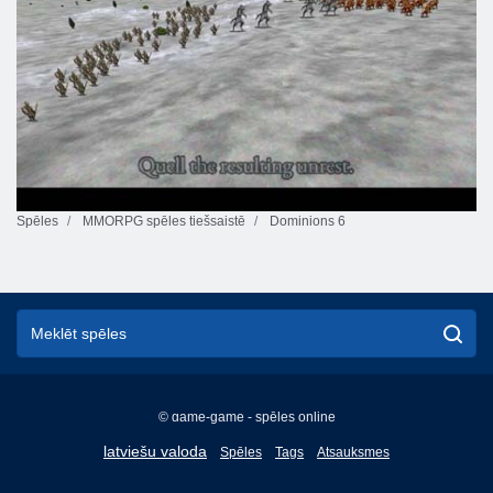
Spēles
MMORPG spēles tiešsaistē
Dominions 6
© game-game - spēles online
English
latviešu valoda
Spēles
Tags
Atsauksmes
Français