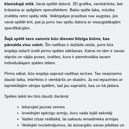
klasiskajā stilā.
Varat spēlēt datorā. 3D grafika, vienkāršota, bet
krāsaina ar spilgtiem specefektiem. Balss spēle laba, mūzika
izvēlēta retro spēļu stilā. Veiktspējas prasības nav augstas, jūs
varat spēlēt ērti, pat ja jums nav spēļu datora ar visaugstākajām
specifikācijām.
Šajā spēlē tavs varonis būs dievam līdzīga būtne, kas
pārvalda visu valsti.
Šīs radības ir dažāda veida, jums būs
iespēja izdarīt izvēli pirms spēles sākšanas. Katrai no tām ir savas
stiprās un vājās puses, izvēlies, kura ir piemērotāka tavam
individuālajam spēles stilam.
Pirms sākat, būs iespēja saprast vadības ierīces. Tas neaizņems
daudz laika, interfeiss ir vienkāršs un skaidrs. Ja esi iepazinies ar
iepriekšējām sērijas spēlēm, tad jau sapratīsi, kas un kā jādara.
Spēles laikā tev būs daudz darāmā:
Iekarojiet jaunas zemes
Izveidojiet spēcīgu armiju, kuru vada lojāli sekotāji
Vadiet cīņas reāllaikā, lai sakautu ienaidnieka armijas
Veidojiet nocietinājumus, lai aizsargātu savas pilsētas un