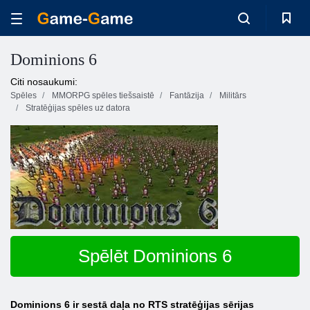
Dominions 6
Citi nosaukumi:
Spēles
MMORPG spēles tiešsaistē
Fantāzija
Militārs
Stratēģijas spēles uz datora
Spēlēt Dominions 6
Dominions 6 ir sestā daļa no RTS stratēģijas sērijas