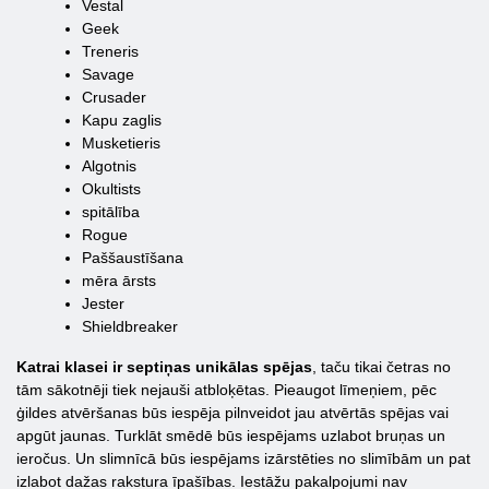
Vestal
Geek
Treneris
Savage
Crusader
Kapu zaglis
Musketieris
Algotnis
Okultists
spitālība
Rogue
Paššaustīšana
mēra ārsts
Jester
Shieldbreaker
Katrai klasei ir septiņas unikālas spējas
, taču tikai četras no
tām sākotnēji tiek nejauši atbloķētas. Pieaugot līmeņiem, pēc
ģildes atvēršanas būs iespēja pilnveidot jau atvērtās spējas vai
apgūt jaunas. Turklāt smēdē būs iespējams uzlabot bruņas un
ieročus. Un slimnīcā būs iespējams izārstēties no slimībām un pat
izlabot dažas rakstura īpašības. Iestāžu pakalpojumi nav