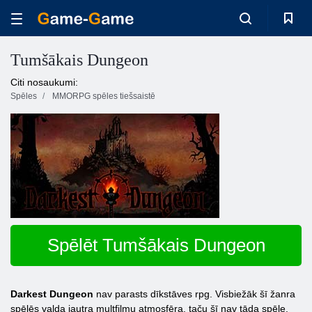
Tumšākais Dungeon
Citi nosaukumi:
Spēles
MMORPG spēles tiešsaistē
Spēlēt Tumšākais Dungeon
Darkest Dungeon
nav parasts dīkstāves rpg. Visbiežāk šī žanra
spēlēs valda jautra multfilmu atmosfēra, taču šī nav tāda spēle.