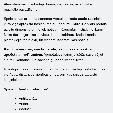
Atmosfēra šeit ir ārkārtīgi drūma, depresīva, ar atbilstošu
muzikālo pavadījumu.
Spēle sākas ar to, ka saņemat vēstuli no kāda attāla radinieka,
kurā viņš apraksta noslēpumainu īpašumu, kurā ir atklāts portāls
uz citu dimensiju un notiek neticami šausmīgi mistiski notikumi.
Neko darīt, ejam kārtot vietu, lai noskaidrotu, kāds liktenis
piemeklējis radinieku, un vienam izdomāt, kas noticis.
Kad viņi ierodas, viņi konstatē, ka muižas apkārtne ir
apsēsta ar netīrumiem.
Apmetušies kaimiņpilsētā, savervējiet
cīnītāju komandu un sāciet cīņu par cilvēces likteni.
Izveidojiet dažādu klašu cīnītāju komandu, lai tajā būtu tuvcīņas
vienības, distances vienības un varoņi, kas sniedz atbalstu
kaujiniekiem.
Spēlē ir daudz nodarbību:
Antikvariāts
Arlente
Warrior