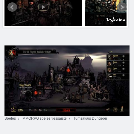
Spēles
MMORPG spēles tiešsaistē
Tumšākais Dungeon