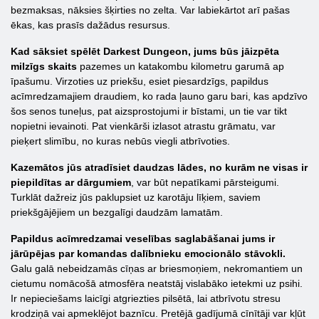
bezmaksas, nāksies šķirties no zelta. Var labiekārtot arī pašas
ēkas, kas prasīs dažādus resursus.
Kad sāksiet spēlēt Darkest Dungeon, jums būs jāizpēta
milzīgs skaits
pazemes un katakombu kilometru garumā ap
īpašumu. Virzoties uz priekšu, esiet piesardzīgs, papildus
acīmredzamajiem draudiem, ko rada ļauno garu bari, kas apdzīvo
šos senos tuneļus, pat aizsprostojumi ir bīstami, un tie var tikt
nopietni ievainoti. Pat vienkārši izlasot atrastu grāmatu, var
pieķert slimību, no kuras nebūs viegli atbrīvoties.
Kazemātos jūs atradīsiet daudzas lādes, no kurām ne visas ir
piepildītas ar dārgumiem
, var būt nepatīkami pārsteigumi.
Turklāt dažreiz jūs paklupsiet uz karotāju līķiem, saviem
priekšgājējiem un bezgalīgi daudzām lamatām.
Papildus acīmredzamai veselības saglabāšanai jums ir
jārūpējas par komandas dalībnieku emocionālo stāvokli.
Galu galā nebeidzamās cīņas ar briesmoņiem, nekromantiem un
cietumu nomācošā atmosfēra neatstāj vislabāko ietekmi uz psihi.
Ir nepieciešams laicīgi atgriezties pilsētā, lai atbrīvotu stresu
krodziņā vai apmeklējot baznīcu. Pretējā gadījumā cīnītāji var kļūt